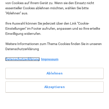
können nicht zurückgenommen werden.
von Cookies auf Ihrem Gerät zu. Wenn sie den Einsatz nicht
essentieller Cookies ablehnen möchten, wählen Sie bitte
Ihre gesetzlichen Ansprüche sind von dieser
"Ablehnen" aus.
Rückgaberichtlinie nicht betroffen.
Ihre Auswahl können Sie jederzeit über den Link "Cookie-
Ihre Aufgaben
Einstellungen" im Footer aufrufen, anpassen und so Ihre erteilte
Wenn Sie ein Produkt zurückgeben, stellen Sie bitte sicher,
Einwilligung widerrufen.
dass es in einem guten Zustand ist, nicht
zusammengebaut ist und sich in der Originalverpackung
Weitere Informationen zum Thema Cookies finden Sie in unseren
befindet.
Datenschutzerklärung
Wenn die Produkte nicht in einem weiterverkaufbaren
Datenschutzerklärung
Impressum
Zustand sind, könnte die Rückgabe abgelehnt werden.
Rückgabe vorbereiten
Ablehnen
Wenn Sie einen Artikel zurückgeben möchten, rufen Sie
unsere Seite zur
Rückgabe von Artikeln
.
Akzeptieren
Bitte beachten Sie, dass Rücksendungen auf bestimmte
Produkte beschränkt sind und einige Produkte nicht
online umgetauscht werden können.