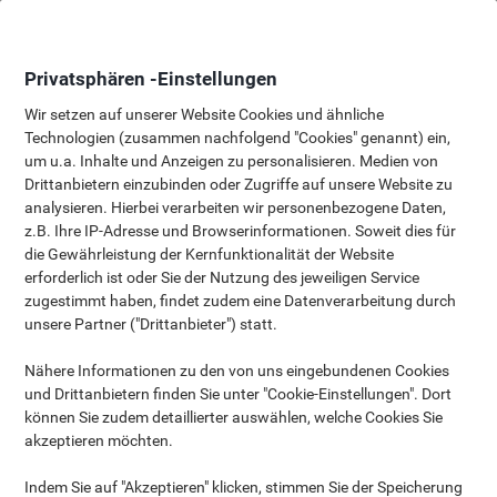
Skip
Skip
to
to
Content
Navigation
Privatsphären -Einstellungen
Wir setzen auf unserer Website Cookies und ähnliche
Technologien (zusammen nachfolgend "Cookies" genannt) ein,
um u.a. Inhalte und Anzeigen zu personalisieren. Medien von
Unsere Standard Rückgabebestimmungen
Drittanbietern einzubinden oder Zugriffe auf unsere Website zu
analysieren. Hierbei verarbeiten wir personenbezogene Daten,
z.B. Ihre IP-Adresse und Browserinformationen. Soweit dies für
die Gewährleistung der Kernfunktionalität der Website
erforderlich ist oder Sie der Nutzung des jeweiligen Service
zugestimmt haben, findet zudem eine Datenverarbeitung durch
unsere Partner ("Drittanbieter") statt.
Wir bieten eine kostenlose Rückgabe innerhalb von 30
Tagen nach der Lieferung an, wenn das Produkt:
Nähere Informationen zu den von uns eingebundenen Cookies
irrtümlich bestellt wurde;
und Drittanbietern finden Sie unter "Cookie-Einstellungen". Dort
defekt oder beschädigt ist;
können Sie zudem detaillierter auswählen, welche Cookies Sie
akzeptieren möchten.
nicht Ihren Erwartungen entspricht.
Einige Produkte unterliegen
Einschränkungen
, oder
Indem Sie auf "Akzeptieren" klicken, stimmen Sie der Speicherung