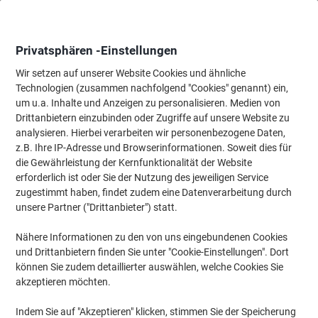
Skip
Skip
to
to
Content
Navigation
Privatsphären -Einstellungen
Wir setzen auf unserer Website Cookies und ähnliche
Technologien (zusammen nachfolgend "Cookies" genannt) ein,
Startseite
um u.a. Inhalte und Anzeigen zu personalisieren. Medien von
Bürobedarf
Schreiben & Zeichnen
Marker
Whiteboard-Mar
Drittanbietern einzubinden oder Zugriffe auf unsere Website zu
Whiteboard-Marker
(119)
analysieren. Hierbei verarbeiten wir personenbezogene Daten,
z.B. Ihre IP-Adresse und Browserinformationen. Soweit dies für
die Gewährleistung der Kernfunktionalität der Website
Filtern nach
erforderlich ist oder Sie der Nutzung des jeweiligen Service
zugestimmt haben, findet zudem eine Datenverarbeitung durch
unsere Partner ("Drittanbieter") statt.
›
Nähere Informationen zu den von uns eingebundenen Cookies
und Drittanbietern finden Sie unter "Cookie-Einstellungen". Dort
Farbig sortiert ›
Schwarz ›
können Sie zudem detaillierter auswählen, welche Cookies Sie
akzeptieren möchten.
Indem Sie auf "Akzeptieren" klicken, stimmen Sie der Speicherung
Ein Untergrund, auf dem es sich immer wieder neu schreiben und