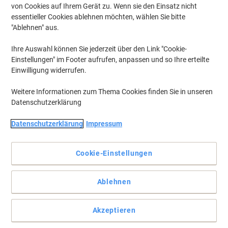
zeichnen lässt, nachdem die alten Striche mit wenigen
von Cookies auf Ihrem Gerät zu. Wenn sie den Einsatz nicht
Handgriffen entfernt wurden: Was früher eine Aufgabe für Griffel
essentieller Cookies ablehnen möchten, wählen Sie bitte
und Schiefer, Kreide und Tafel (Blackboard) war, ist heute in
"Ablehnen" aus.
zahllosen Firmen, Klassenräumen und auch privaten Heimen
inklusive Kinderzimmern eine Aufgabe für das
Whiteboard
. Damit
Ihre Auswahl können Sie jederzeit über den Link "Cookie-
dies aber immer wieder neu genutzt werden kann, braucht es
Einstellungen" im Footer aufrufen, anpassen und so Ihre erteilte
ebenfalls spezielle Stifte – Whiteboard-Marker.
Einwilligung widerrufen.
Weitere Informationen zum Thema Cookies finden Sie in unseren
Eigenmarke
Datenschutzerklärung
Viking WBM2.5 Non-permanent
Whiteboard-Marker Farbig sortiert Mittel
Datenschutzerklärung
Impressum
Rundspitze 1 - 2,5 mm 4 Stück
Mehr Kaufen,
Mehr Sparen
Cookie-Einstellungen
3,69 €
pro Pack
Ab 3 Pack
4,39 € inkl. USt
Ablehnen
zzgl. Versand
Aktuell verfügbar
Lieferung 2-3 Werktage
Menge
Akzeptieren