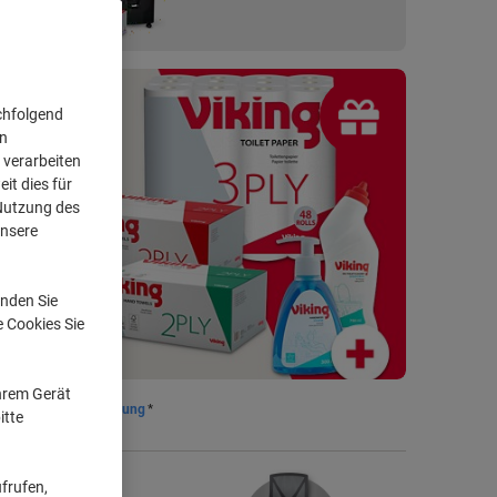
chfolgend
on
apier
 verarbeiten
it dies für
 Nutzung des
unsere
nden Sie
e Cookies Sie
Ihrem Gerät
ostenlose Rücksendung
*
itte
frufen,