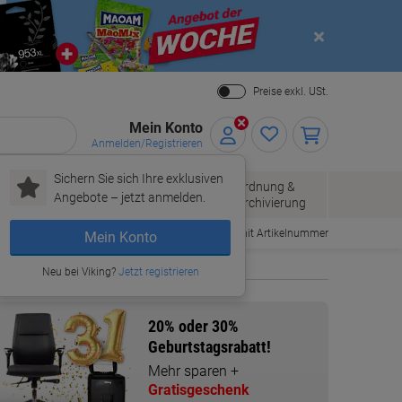
Close
Preise exkl. USt.
Mein Konto
Anmelden/Registrieren
Sichern Sie sich Ihre exklusiven
Papier, Versand
Ordnung &
Bürobedarf
Angebote – jetzt anmelden.
& Pakete
Archivierung
Bestellen mit Artikelnummer
Mein Konto
Neu bei Viking?
Jetzt registrieren
20% oder 30%
Geburtstagsrabatt!
Mehr sparen +
Gratisgeschenk