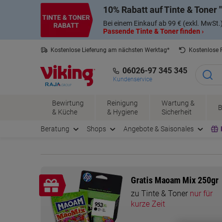
Skip
Skip
10% Rabatt auf Tinte & Toner
to
to
Content
Navigation
Bei einem Einkauf ab 99 € (exkl. MwSt.
Passende Tinte & Toner finden ›
Kostenlose Lieferung am nächsten Werktag*
Kostenlose
06026-97 345 345
Kundenservice
Bewirtung
Reinigung
Wartung &
B
& Küche
& Hygiene
Sicherheit
Beratung
Shops
Angebote & Saisonales
Gratis Maoam Mix 250gr
zu Tinte & Toner
nur für
kurze Zeit