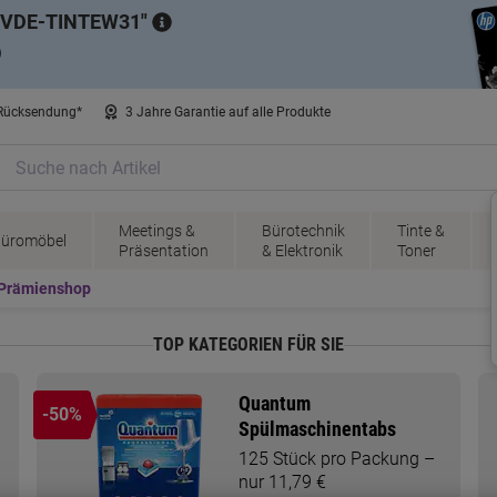
VDE-TINTEW31
)
 Rücksendung*
3 Jahre Garantie auf alle Produkte
Meetings &
Bürotechnik
Tinte &
üromöbel
Präsentation
& Elektronik
Toner
Prämienshop
TOP KATEGORIEN FÜR SIE
Quantum
-50%
Spülmaschinentabs
125 Stück pro Packung –
nur 11,79 €