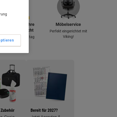
ärung
Vergessen Sie Ihre
Möbelservice
Briefmarken nicht
Perfekt eingerichtet mit
Viking!
Am nächsten Werktag
ptieren
geliefert
 Zubehör
Bereit für 2027?