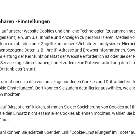
phären -Einstellungen
Gratis Handseife/
n auf unserer Website Cookies und ähnliche Technologien (zusammen na
Toilettenreiniger
genannt) ein, um u.a. Inhalte und Anzeigen zu personalisieren. Medien v
zu 2x Handtücher/Toilettenp
tern einzubinden oder Zugriffe auf unsere Website zu analysieren. Hierbei
nenbezogene Daten, z.B. Ihre IP-Adresse und Browserinformationen. Sowe
leistung der Kernfunktionalität der Website erforderlich ist oder Sie der
n Service zugestimmt haben, findet zudem eine Datenverarbeitung durch 
Drittanbieter") statt.
Ab
formationen zu den von uns eingebundenen Cookies und Drittanbietern fi
16,09 €
kie-Einstellungen". Dort können Sie zudem detaillierter auswählen, welch
en möchten.
/ Stuck
auf "Akzeptieren" klicken, stimmen Sie der Speicherung von Cookies auf 
eferung
ab 99 € (exkl. USt.)
Zustellung am
nächsten Werktag
*
K
ie den Einsatz nicht essentieller Cookies ablehnen möchten, wählen Sie b
" aus.
DEALS, ANGEBOTE & TRENDS
hl können Sie jederzeit über den Link "Cookie-Einstellungen" im Footer au