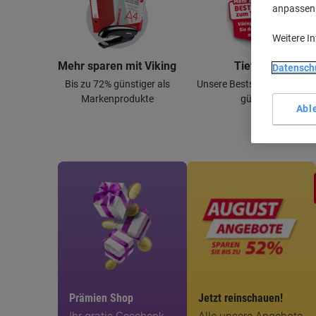
anpassen u
Weitere I
Mehr sparen mit Viking
Tiefpreis
Datensch
Bis zu 72% günstiger als
Unsere Bestseller dauerhaf
Markenprodukte
günstig
Abl
Prämien Shop
Jetzt reinschauen!