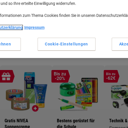
nd so Ihre erteilte Einwilligung widerrufen.
nformationen zum Thema Cookies finden Sie in unseren Datenschutzerkl
Neu bei Viking
Mengenrabatte
utzerklärung
Impressum
t
Stöbern Sie in unseren neuen
Gross einkaufen, clever
Produkten
sparen
ehnen
Cookie-Einstellungen
Akze
Bis zu
Bis zu
-62€
-20%
Gratis NIVEA
Bestens gerüstet für
Technik &
Sonnencreme
die Schule