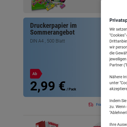
Privats
Druckerpapier im
Wir setze
Sommerangebot
"Cookies" 
DIN A4 , 500 Blatt
Drittanbie
wir perso
die Gewähr
jeweilige
Partner ("
Ab
Nähere In
2,99 €
unter "Coo
akzeptier
/ Pack
Indem Sie 
Frachtkostenfreie Li
zu. Wenn s
"Ablehnen
Ihre Auswa