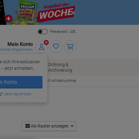
Close
Preise exkl. USt.
Mein Konto
elden/Registrieren
e sich Ihre exklusiven
ersand
Ordnung &
Bürobedarf
– jetzt anmelden.
Archivierung
Bestellen mit Artikelnummer
n Konto
g?
Jetzt registrieren
Als Raster anzeigen