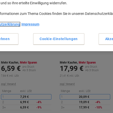
nd so Ihre erteilte Einwilligung widerrufen.
nformationen zum Thema Cookies finden Sie in unseren Datenschutzerkl
utzerklärung
Impressum
DURABLE Picto Büroschild WC
DURABLE Informationsschild
ehnen
Cookie-Einstellungen
Akze
Klebepad Edelstahl 8,3 x 8,3 cm
Aluminium, Acrylglas 10,6 x 14,85
4907
cm Info Sign
Mehr Kaufen,
Mehr Sparen
Mehr Kaufen,
Mehr Sparen
6,59 €
17,99 €
pro Stück
pro Stück
Ab 3 Stück
Ab 3 Stück
7,84 € inkl. USt
21,41 € inkl. USt
zzgl. Versand
zzgl. Versand
Sie
S
Menge
exkl. USt
Menge
exkl. USt
sparen
s
1
7,29 €
1
20,09 €
2
6,99 €
-4%
2
19,09 €
-4%
3+
6,59 €
-9%
3+
17,99 €
-10%