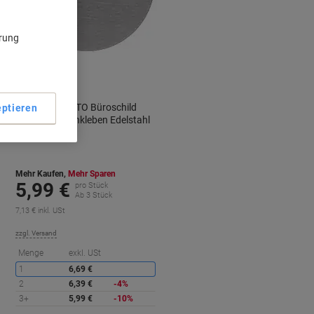
ärung
DURABLE PICTO Büroschild
ptieren
Ziehen Zum Ankleben Edelstahl
490061
Mehr Kaufen,
Mehr Sparen
5,99 €
pro Stück
Ab 3 Stück
7,13 € inkl. USt
zzgl. Versand
ie
Sie
Menge
exkl. USt
paren
sparen
1
6,69 €
2
6,39 €
-4%
3+
5,99 €
-10%