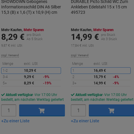
SHOWDOWN Gebogenes
DURABLE Picto Schild WC Zum
Informationsschild DIN A6 Silber
Ankleben Edelstahl 15 x 15 cm
15,3 (B) x 1,6 (T) x 10,9 (H) cm
495723
Mehr Kaufen,
Mehr Sparen
Mehr Kaufen,
Mehr Sparen
8,29 €
14,99 €
pro Stück
pro Stück
Ab 5 Stück
Ab 3 Stück
9,87 € inkl. USt
17,84 € inkl. USt
zzgl. Versand
zzgl. Versand
Sie
S
Menge
exkl. USt
Menge
exkl. USt
sparen
s
1-2
10,29 €
1
16,49 €
3-4
9,29 €
-9%
2
15,79 €
-4%
5+
8,29 €
-19%
3+
14,99 €
-9%
Aktuell verfügbar
Vor 17:00 Uhr
Aktuell verfügbar
Vor 17:00 Uhr
bestellt, am nächsten Werktag geliefert
bestellt, am nächsten Werktag geliefert
Menge
Menge
Zu einer Liste
Zu einer Liste
In den Warenkorb
In den Warenkorb