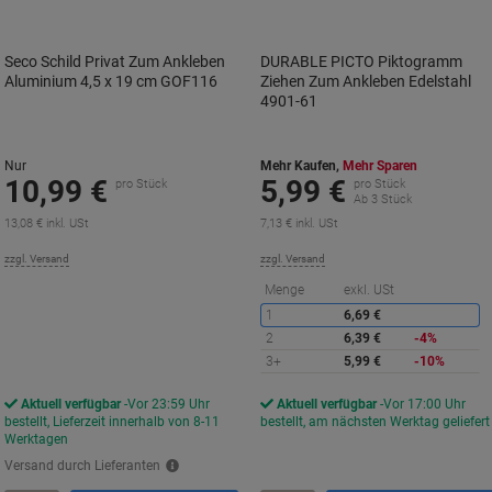
Seco Schild Privat Zum Ankleben
DURABLE PICTO Piktogramm
Aluminium 4,5 x 19 cm GOF116
Ziehen Zum Ankleben Edelstahl
4901-61
Nur
Mehr Kaufen,
Mehr Sparen
10,99 €
5,99 €
pro Stück
pro Stück
Ab 3 Stück
13,08 € inkl. USt
7,13 € inkl. USt
zzgl. Versand
zzgl. Versand
S
Menge
exkl. USt
s
1
6,69 €
2
6,39 €
-4%
3+
5,99 €
-10%
Aktuell verfügbar
Vor 23:59 Uhr
Aktuell verfügbar
Vor 17:00 Uhr
bestellt, Lieferzeit innerhalb von 8-11
bestellt, am nächsten Werktag geliefert
Werktagen
Versand durch Lieferanten