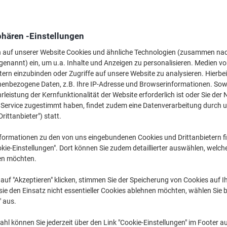
phären -Einstellungen
n auf unserer Website Cookies und ähnliche Technologien (zusammen na
genannt) ein, um u.a. Inhalte und Anzeigen zu personalisieren. Medien v
Piktogramm ›
Türschild ›
Informations
tern einzubinden oder Zugriffe auf unsere Website zu analysieren. Hierbei
nenbezogene Daten, z.B. Ihre IP-Adresse und Browserinformationen. Sowe
leistung der Kernfunktionalität der Website erforderlich ist oder Sie der
Zeit für mehr Überblick in Ihrem Betrieb oder im Büro. Entdecken Sie die Vi
n Service zugestimmt haben, findet zudem eine Datenverarbeitung durch 
aus unserem breiten Online-Sortiment und sorgen Sie für eine bessere Orient
Drittanbieter") statt.
sondern insbesondere für Ihre Gäste und Kunden. Top-Marken wie Durable
unterschiedlichsten Varianten an Schildern für Ihre WCs, Türen oder Ein
formationen zu den von uns eingebundenen Cookies und Drittanbietern fi
unsere Schilder auch für die Gastronomie oder den Einzelhandel.
kie-Einstellungen". Dort können Sie zudem detaillierter auswählen, welch
en möchten.
auf "Akzeptieren" klicken, stimmen Sie der Speicherung von Cookies auf 
ie den Einsatz nicht essentieller Cookies ablehnen möchten, wählen Sie b
" aus.
hl können Sie jederzeit über den Link "Cookie-Einstellungen" im Footer au