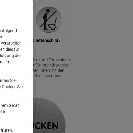
chfolgend
on
schild ›
Toilettenschild ›
 verarbeiten
it dies für
 Nutzung des
elfalt an Büroschildern und Türschildern
unsere
ierung - nicht nur für Ihre Mitarbeiter,
 oder Franken helfen Ihnen mit den
gangsbereiche. Empfehlenswert sind
nden Sie
e Cookies Sie
Ihrem Gerät
itte
frufen,