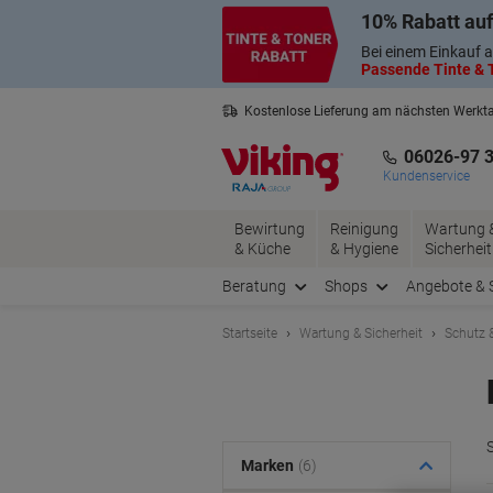
Skip
Skip
10% Rabatt auf
to
to
Content
Navigation
Bei einem Einkauf a
Passende Tinte & T
Kostenlose Lieferung am nächsten Werkt
3 Jahre Garantie auf alle Produkte
06026-97 
Kundenservice
Bewirtung
Reinigung
Wartung 
& Küche
& Hygiene
Sicherheit
Beratung
Shops
Angebote & 
Startseite
Wartung & Sicherheit
Schutz &
Marken
(6)