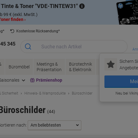
 Tinte & Toner
VDE-TINTEW31
b 99 € (exkl. MwSt.)
oner finden ›
ag*
Kostenlose Rücksendung*
345 345
Anm
Sichern Si
&
Meetings &
Bürotechnik
Tinte &
Papier, V
Büromöbel
Angebote 
Präsentation
& Elektronik
Toner
& Pakete
Saisonales
Prämienshop
Mei
 Sicherheit
Hinweis- & Warnprodukte
Büroschilder
Neu bei Vikin
Büroschilder
(44)
Sortieren nach: