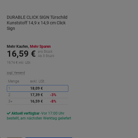
DURABLE CLICK SIGN Türschild
Kunststoff 14,9 x 14,9 cm Click
Sign
Mehr Kaufen,
Mehr Sparen
16,59 €
pro Stück
Ab 3 Stück
19,74 € inkl. USt
zzgl. Versand
ie
Sie
Menge
exkl. USt
paren
sparen
1
18,09 €
2
17,39 €
-3%
3+
16,59 €
-8%
Aktuell verfügbar
Vor 17:00 Uhr
bestellt, am nächsten Werktag geliefert