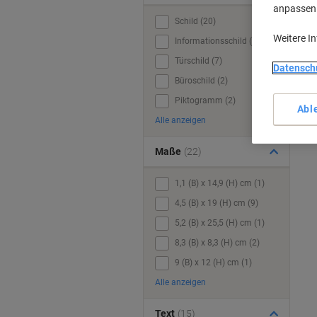
anpassen u
Schild (20)
Weitere I
Informationsschild (10)
Türschild (7)
Datensch
Büroschild (2)
Piktogramm (2)
Abl
Alle anzeigen
Maße
(22)
1,1 (B) x 14,9 (H) cm (1)
4,5 (B) x 19 (H) cm (9)
5,2 (B) x 25,5 (H) cm (1)
8,3 (B) x 8,3 (H) cm (2)
9 (B) x 12 (H) cm (1)
Alle anzeigen
Text
(15)