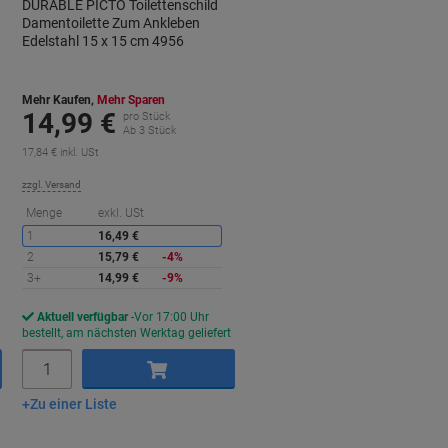
DURABLE PICTO Toilettenschild
Damentoilette Zum Ankleben
Edelstahl 15 x 15 cm 4956
Mehr Kaufen,
Mehr Sparen
14,99 €
pro Stück
Ab 3 Stück
17,84 € inkl. USt
zzgl. Versand
ie
Sie
Menge
exkl. USt
paren
sparen
1
16,49 €
2
15,79 €
-4%
3+
14,99 €
-9%
Aktuell verfügbar
Vor 17:00 Uhr
bestellt, am nächsten Werktag geliefert
Menge
Zu einer Liste
In den Warenkorb