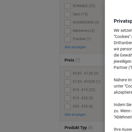
DURABLE (22)
Seco (15)
Privats
SHOWDOWN (3)
Wir setze
Markenlos (2)
"Cookies" 
Franken (1)
Drittanbie
Alle anzeigen
wir perso
die Gewähr
Preis
(7)
jeweilige
Partner ("
€5,00 - €7,50 (5)
Nähere In
€7,50 - €10,00 (1)
unter "Coo
€10 - €15 (22)
akzeptier
€15 - €20 (5)
Indem Sie 
€20 - €50 (8)
zu. Wenn s
Alle anzeigen
"Ablehnen
Produkt Typ
(8)
Ihre Auswa