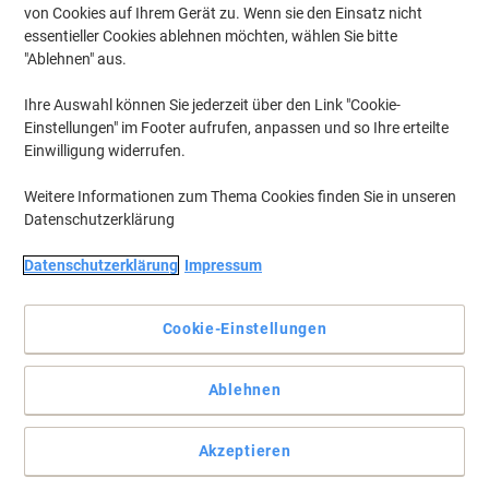
von Cookies auf Ihrem Gerät zu. Wenn sie den Einsatz nicht
essentieller Cookies ablehnen möchten, wählen Sie bitte
-34%
TIEFPREIS
"Ablehnen" aus.
Viking Schnellhefter A4 farbig sortiert
Polypropylen 25 Stück
Ihre Auswahl können Sie jederzeit über den Link "Cookie-
Einstellungen" im Footer aufrufen, anpassen und so Ihre erteilte
Aktionspreis
Einwilligung widerrufen.
8,49 €
pro Pack
10,10 € inkl. USt
Weitere Informationen zum Thema Cookies finden Sie in unseren
zzgl. Versand
Datenschutzerklärung
Aktuell verfügbar
Lieferung 2-3 Werktage
Menge
Datenschutzerklärung
Impressum
Cookie-Einstellungen
TIEFPREIS
Viking Schnellhefter 1227958 DIN A4 PP
(Polypropylen) 22 (B) x 30,8 (H) cm Rot
Ablehnen
Mehr Kaufen,
Mehr Sparen
Akzeptieren
0,29 €
pro Stück
Ab 100 Stück
0,35 € inkl. USt