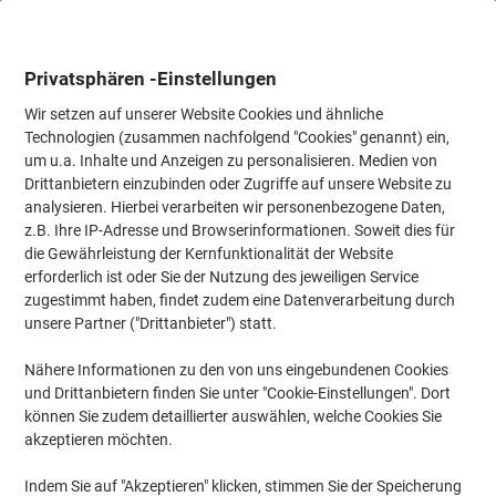
Skip
Skip
to
to
Content
Navigation
Privatsphären -Einstellungen
Wir setzen auf unserer Website Cookies und ähnliche
Technologien (zusammen nachfolgend "Cookies" genannt) ein,
Startseite
um u.a. Inhalte und Anzeigen zu personalisieren. Medien von
Ordnung & Archivierung
Ordner & Mappen
Präsentation
S
Drittanbietern einzubinden oder Zugriffe auf unsere Website zu
Schnellhefter & Klemmmappen
(162)
analysieren. Hierbei verarbeiten wir personenbezogene Daten,
z.B. Ihre IP-Adresse und Browserinformationen. Soweit dies für
die Gewährleistung der Kernfunktionalität der Website
Filtern nach
erforderlich ist oder Sie der Nutzung des jeweiligen Service
zugestimmt haben, findet zudem eine Datenverarbeitung durch
unsere Partner ("Drittanbieter") statt.
›
Nähere Informationen zu den von uns eingebundenen Cookies
und Drittanbietern finden Sie unter "Cookie-Einstellungen". Dort
Schnellhefter ›
Klemmmappe ›
können Sie zudem detaillierter auswählen, welche Cookies Sie
akzeptieren möchten.
Indem Sie auf "Akzeptieren" klicken, stimmen Sie der Speicherung