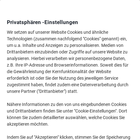
Skip
Skip
to
to
Content
Navigation
Privatsphären -Einstellungen
Wir setzen auf unserer Website Cookies und ähnliche
Technologien (zusammen nachfolgend "Cookies" genannt) ein,
Startseite
um u.a. Inhalte und Anzeigen zu personalisieren. Medien von
Haushalt & Wohnen
Haus & Garten
Möbel für Zuhause
La
Drittanbietern einzubinden oder Zugriffe auf unsere Website zu
Lagerung Zuhause
(35)
analysieren. Hierbei verarbeiten wir personenbezogene Daten,
z.B. Ihre IP-Adresse und Browserinformationen. Soweit dies für
die Gewährleistung der Kernfunktionalität der Website
Filtern nach
erforderlich ist oder Sie der Nutzung des jeweiligen Service
zugestimmt haben, findet zudem eine Datenverarbeitung durch
GERMANIA GW-Mailand Sideboard
unsere Partner ("Drittanbieter") statt.
Spanplatte 5 Fachböden 1.610 x 400 x
1.010 mm Graphit
Nähere Informationen zu den von uns eingebundenen Cookies
und Drittanbietern finden Sie unter "Cookie-Einstellungen". Dort
Mehr Kaufen,
Mehr Sparen
können Sie zudem detaillierter auswählen, welche Cookies Sie
516,00 €
pro Stück
akzeptieren möchten.
Ab 2 Stück
614,04 € inkl. USt
Indem Sie auf "Akzeptieren" klicken, stimmen Sie der Speicherung
zzgl. Versand