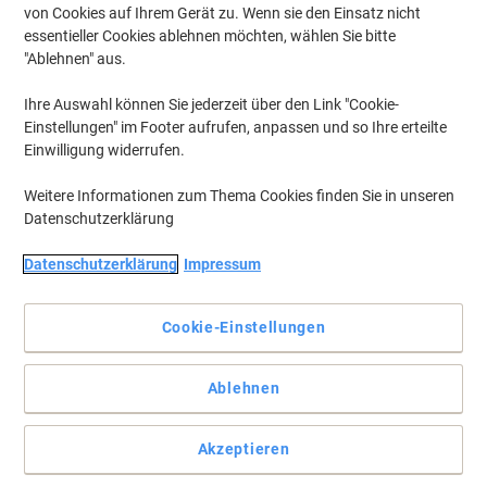
Aktuell verfügbar
Lieferung 7-13 Werktage
von Cookies auf Ihrem Gerät zu. Wenn sie den Einsatz nicht
essentieller Cookies ablehnen möchten, wählen Sie bitte
Versand durch Lieferanten
"Ablehnen" aus.
Menge
Ihre Auswahl können Sie jederzeit über den Link "Cookie-
Einstellungen" im Footer aufrufen, anpassen und so Ihre erteilte
Kerkmann Sideboard Holz Weiß 1600 x
Einwilligung widerrufen.
500 x 740 mm
Weitere Informationen zum Thema Cookies finden Sie in unseren
Mehr Kaufen,
Mehr Sparen
Datenschutzerklärung
594,00 €
pro Stück
Ab 2 Stück
706,86 € inkl. USt
Datenschutzerklärung
Impressum
zzgl. Versand
Aktuell verfügbar
Lieferung 7-10 Werktage
Cookie-Einstellungen
Versand durch Lieferanten
Menge
Ablehnen
Casa Pura Wandregal Stockholm
Akzeptieren
Mitteldichte Holzfaserplatte Beige
Fächer 1000 x 230 x 380 mm