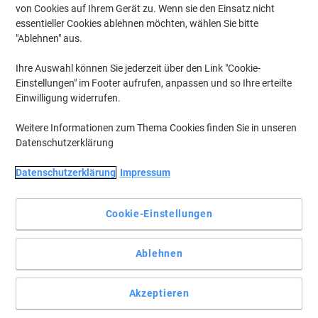
von Cookies auf Ihrem Gerät zu. Wenn sie den Einsatz nicht
essentieller Cookies ablehnen möchten, wählen Sie bitte
"Ablehnen" aus.
Ihre Auswahl können Sie jederzeit über den Link "Cookie-
Einstellungen" im Footer aufrufen, anpassen und so Ihre erteilte
Einwilligung widerrufen.
Weitere Informationen zum Thema Cookies finden Sie in unseren
Datenschutzerklärung
Datenschutzerklärung
Impressum
Cookie-Einstellungen
Auf diese Einrichtungslösungen können Sie sich verlassen
Ablehnen
Mit der Lioni-Serie bietet Germania komfortable Büromöbel zu
einem günstigen Preis.
Akzeptieren
Vollständige Beschreibung lesen