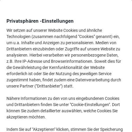
Skip
Skip
to
to
Content
Navigation
Privatsphären -Einstellungen
Wir setzen auf unserer Website Cookies und ähnliche
Technologien (zusammen nachfolgend "Cookies" genannt) ein,
Startseite
um u.a. Inhalte und Anzeigen zu personalisieren. Medien von
Haushalt & Wohnen
Haus & Garten
Möbel für Zuhause
La
Drittanbietern einzubinden oder Zugriffe auf unsere Website zu
GERMANIA Aktenschrank Melamin 2 Fachböden
analysieren. Hierbei verarbeiten wir personenbezogene Daten,
abschließbar 850 x 400 x 1.970 mm Eiche Braun
z.B. Ihre IP-Adresse und Browserinformationen. Soweit dies für
die Gewährleistung der Kernfunktionalität der Website
erforderlich ist oder Sie der Nutzung des jeweiligen Service
Marke:
GERMANIA
Artikelnr.:
7197269
zugestimmt haben, findet zudem eine Datenverarbeitung durch
unsere Partner ("Drittanbieter") statt.
Nähere Informationen zu den von uns eingebundenen Cookies
und Drittanbietern finden Sie unter "Cookie-Einstellungen". Dort
können Sie zudem detaillierter auswählen, welche Cookies Sie
akzeptieren möchten.
Indem Sie auf "Akzeptieren" klicken, stimmen Sie der Speicherung