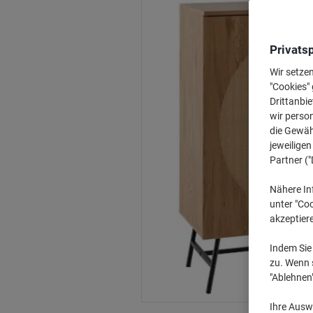
Privats
Wir setze
"Cookies" 
Drittanbie
wir perso
die Gewähr
jeweilige
Partner ("
Nähere In
unter "Coo
akzeptier
Indem Sie 
zu. Wenn s
"Ablehnen
Ihre Auswa