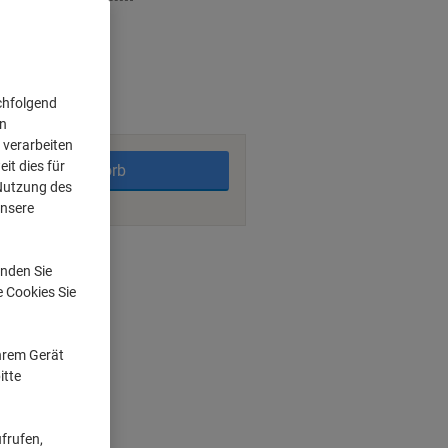
rktage
chfolgend
on
 verarbeiten
it dies für
In den Warenkorb
 Nutzung des
unsere
ngsmöglichkeiten
nden Sie
e Cookies Sie
Ihrem Gerät
itte
frufen,