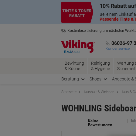
Skip
Skip
10% Rabatt auf
to
to
Content
Navigation
Bei einem Einkauf a
Passende Tinte & T
Kostenlose Lieferung am nächsten Werkt
3 Jahre Garantie auf alle Produkte
06026-97 
Kundenservice
Bewirtung
Reinigung
Wartung 
& Küche
& Hygiene
Sicherheit
Beratung
Shops
Angebote & 
Startseite
Haushalt & Wohnen
Haus & G
WOHNLING Sideboard
Ma