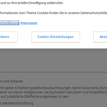
nd so Ihre erteilte Einwilligung widerrufen.
nformationen zum Thema Cookies finden Sie in unseren Datenschutzerkl
utzerklärung
Impressum
praktische Aufbewahrung
ehnen
Cookie-Einstellungen
Akze
Türen, sechs Fächern und 800 ×
latte bietet praktische
ro und Zuhause
it seinen 6 Fächern gezielte Stauraumlösungen, damit Dokumente, Büro
itieren von klaren Ablagezonen, die Suchzeiten reduzieren und Arbeitsfläche
e auf zusätzliche Stellfläche angewiesen zu sein.
ür planbare Einrichtung