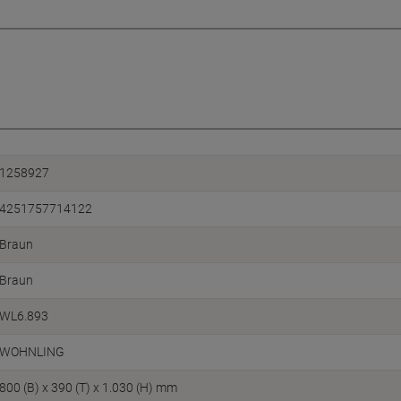
1258927
4251757714122
Braun
Braun
WL6.893
WOHNLING
800 (B) x 390 (T) x 1.030 (H) mm