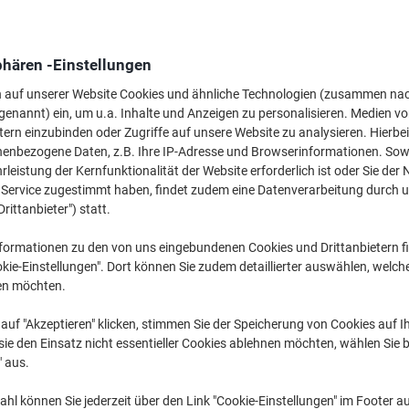
234,99 €
pro Stück
279,64 € inkl. USt
phären -Einstellungen
Aktuell verfügbar
Lieferung 3-6 We
n auf unserer Website Cookies und ähnliche Technologien (zusammen na
Versand durch Lieferanten
genannt) ein, um u.a. Inhalte und Anzeigen zu personalisieren. Medien v
tern einzubinden oder Zugriffe auf unsere Website zu analysieren. Hierbei
Menge
nenbezogene Daten, z.B. Ihre IP-Adresse und Browserinformationen. Sowe
leistung der Kernfunktionalität der Website erforderlich ist oder Sie der
Zu einer Liste
n Service zugestimmt haben, findet zudem eine Datenverarbeitung durch 
Drittanbieter") statt.
Lieferinformationen
Zahlu
formationen zu den von uns eingebundenen Cookies und Drittanbietern fi
kie-Einstellungen". Dort können Sie zudem detaillierter auswählen, welch
en möchten.
auf "Akzeptieren" klicken, stimmen Sie der Speicherung von Cookies auf 
ie den Einsatz nicht essentieller Cookies ablehnen möchten, wählen Sie b
" aus.
hl können Sie jederzeit über den Link "Cookie-Einstellungen" im Footer au