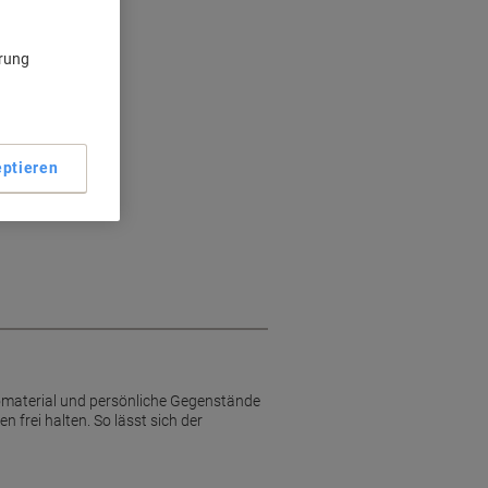
ärung
ptieren
material und persönliche Gegenstände
n frei halten. So lässt sich der