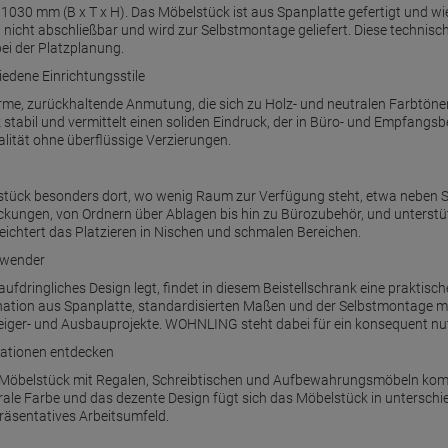
30 mm (B x T x H). Das Möbelstück ist aus Spanplatte gefertigt und wieg
st nicht abschließbar und wird zur Selbstmontage geliefert. Diese technisch
i der Platzplanung.
iedene Einrichtungsstile
arme, zurückhaltende Anmutung, die sich zu Holz- und neutralen Farbtöne
k stabil und vermittelt einen soliden Eindruck, der in Büro- und Empfan
alität ohne überflüssige Verzierungen.
stück besonders dort, wo wenig Raum zur Verfügung steht, etwa neben Sch
ückungen, von Ordnern über Ablagen bis hin zu Bürozubehör, und unters
eichtert das Platzieren in Nischen und schmalen Bereichen.
nwender
fdringliches Design legt, findet in diesem Beistellschrank eine praktisch
ination aus Spanplatte, standardisierten Maßen und der Selbstmontage m
teiger- und Ausbauprojekte. WOHNLING steht dabei für ein konsequent nut
ationen entdecken
das Möbelstück mit Regalen, Schreibtischen und Aufbewahrungsmöbeln komb
ale Farbe und das dezente Design fügt sich das Möbelstück in unterschied
räsentatives Arbeitsumfeld.