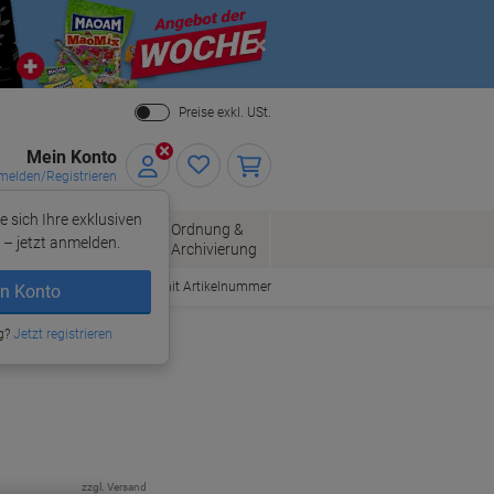
Close
Preise exkl. USt.
Mein Konto
elden/Registrieren
e sich Ihre exklusiven
ersand
Ordnung &
Bürobedarf
– jetzt anmelden.
Archivierung
Bestellen mit Artikelnummer
n Konto
g?
Jetzt registrieren
zzgl. Versand