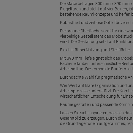
Die Maße betragen 800 mm x 390 mm x 10
Flügeltüren und steht auf vier Beinen, i
bestehende Raumkonzepte und helfen be
Robustheit und zeitlose Optik für versch
Die braune Oberfläche sorgt für eine w
vierbeinige Gestell steht das Möbelstüc
wirkt. Die Gestaltung setzt auf Funktion
Flexibilität bei Nutzung und Stellfläche
Mit 390 mm Tiefe eignet sich das Möbel
Fächer erlauben unterschiedliche Best
Arbeitsalltag. Die kompakte Bauform erl
Durchdachte Wahl für pragmatische A
Wer Wert auf klare Organisation und unau
Arbeitsprozesse unterstützt. Die Komb
wirtschaftlichen Entscheidung für Eins
Räume gestalten und passende Kombin
Lassen Sie sich inspirieren, wie sich 
Gesamtbild zu erzeugen. Durch die neutr
die Grundlage für ein aufgeräumtes, rep