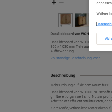
anpassen u
Weitere I
Datensch
Das Sideboard von WOHNLING bietet 
Abl
Das Sideboard von WOHNLING mit zwei 
390 × 1 030 mm Tiefe aus brauner Spanp
Aufbewahrung.
Vollständige Beschreibung lesen
Beschreibung
Mehr Ordnung auf kleinem Raum für Bü
Das Sideboard von WOHNLING schafft m
griffbereit organisiert sind. Nutzer prof
Arbeitsplatz effizient strukturieren, ohn
Klare Maße, verlässliche Materialwahl f