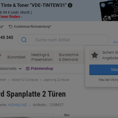
 Tinte & Toner
VDE-TINTEW31
b 99 € (exkl. MwSt.)
oner finden ›
ag*
Kostenlose Rücksendung*
345 345
Anm
Sichern Si
&
Meetings &
Bürotechnik
Tinte &
Papier, V
Büromöbel
Angebote 
Präsentation
& Elektronik
Toner
& Pakete
Saisonales
Prämienshop
Mei
arten
Möbel für Zuhause
Lagerung Zuhause
Neu bei Vikin
 Spanplatte 2 Türen
rke:
WOHNLING
Artikelnr.:
1258927
Nur