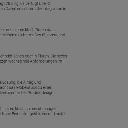
t 28,5 kg. Es verfügt über 2
en Daten erleichtern die Integration in
n kombinieren lässt. Durch das
gsbereichen gleichermaßen überzeugend
reibtischen oder in Fluren. Die sechs
tützen wechselnde Anforderungen im
e Lösung, die Alltag und
acht das Möbelstück zu einer
zerorientiertes Produktdesign.
inieren lässt, um ein stimmiges
liche Einrichtungsstile ein und bietet