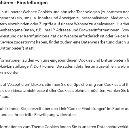
phären -Einstellungen
e. Im Folgenden erläutern wir Ihnen, wie Sie Benutzer deaktivieren könne
n auf unserer Website Cookies und ähnliche Technologien (zusammen na
genannt) ein, um u.a. Inhalte und Anzeigen zu personalisieren. Medien v
tern einzubinden oder Zugriffe auf unsere Website zu analysieren. Hierbei
nenbezogene Daten, z.B. Ihre IP-Adresse und Browserinformationen. Sowe
 als Manager an.
leistung der Kernfunktionalität der Website erforderlich ist oder Sie der
n Service zugestimmt haben, findet zudem eine Datenverarbeitung durch 
 „Mein Konto“ (1).
Drittanbieter") statt.
tzer“ (2).
formationen zu den von uns eingebundenen Cookies und Drittanbietern fi
kie-Einstellungen". Dort können Sie zudem detaillierter auswählen, welch
en möchten.
auf "Akzeptieren" klicken, stimmen Sie der Speicherung von Cookies auf 
ie den Einsatz nicht essentieller Cookies ablehnen möchten, wählen Sie b
" aus.
hl können Sie jederzeit über den Link "Cookie-Einstellungen" im Footer au
nd so Ihre erteilte Einwilligung widerrufen.
nformationen zum Thema Cookies finden Sie in unseren Datenschutzerkl