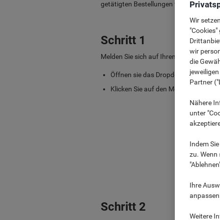
Privats
getätigten Bestellungen verlieren möcht
Wir setze
"Cookies" 
Schritt 1
Drittanbie
wir perso
Melden Sie sich auf Ihrem Viking Konto
die Gewähr
jeweilige
Öffnen sie das Dropdown-Menü unter
Partner ("
Klicken Sie auf den Menüpunkt „Benu
Nähere In
unter "Coo
akzeptier
Indem Sie 
zu. Wenn s
"Ablehnen
Ihre Auswa
anpassen u
Schritt 2
Weitere I