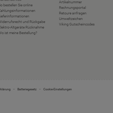
Artikelnummer
o bestellen Sie online
Rechnungsportal
Zahlungsinformationen
Retoure anfragen
Lieferinformationen
Umweltzeichen
Widerrufsrecht und Rückgabe
Viking Gutscheincodes
Elektro-Altgeräte Rücknahme
Wo ist meine Bestellung?
rklärung
Batteriegesetz
Cookie-Einstellungen