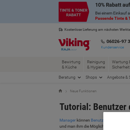
Skip
Skip
10% Rabatt auf
to
to
Bei einem Einkauf a
Content
Navigation
Passende Tinte & T
Kostenlose Lieferung am nächsten Werkt
3 Jahre Garantie auf alle Produkte
06026-97 
Kundenservice
Bewirtung
Reinigung
Wartung 
& Küche
& Hygiene
Sicherheit
Beratung
Shops
Angebote & 
Startseite
Neue Funktionen
Tutorial: Benutzer 
Manager
können
Benutzer
auf einem Vi
und man ihm die Möglichkeit entziehen wi