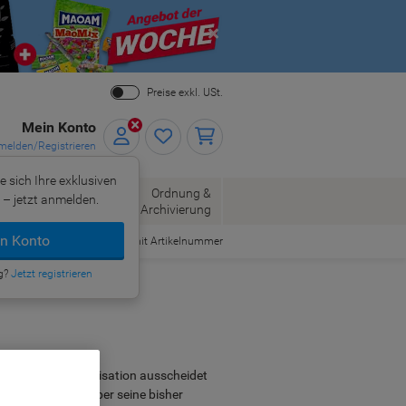
Close
Preise exkl. USt.
Mein Konto
elden/Registrieren
e sich Ihre exklusiven
ersand
Ordnung &
– jetzt anmelden.
Bürobedarf
Archivierung
n Konto
Bestellen mit Artikelnummer
g?
Jetzt registrieren
er aus einer Organisation ausscheidet
er die Übersicht über seine bisher