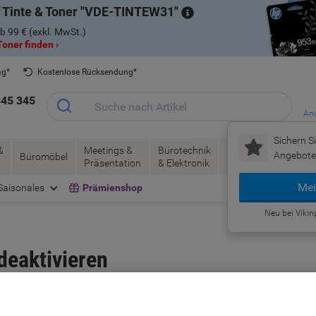
 Tinte & Toner
VDE-TINTEW31
b 99 € (exkl. MwSt.)
oner finden ›
ag*
Kostenlose Rücksendung*
345 345
Anm
Sichern Si
&
Meetings &
Bürotechnik
Tinte &
Papier, V
Angebote 
Büromöbel
Präsentation
& Elektronik
Toner
& Pakete
Mei
Saisonales
Prämienshop
Neu bei Vikin
deaktivieren
king Konto deaktivieren. Dies kann bspw. nötig werden, wenn ein Benutz
ll, über sein Konto bei Viking weiterhin Bestellungen zu tätigen, nicht ab