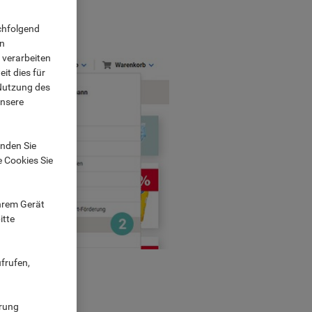
n.
chfolgend
on
 verarbeiten
it dies für
 Nutzung des
unsere
nden Sie
e Cookies Sie
Ihrem Gerät
itte
frufen,
ärung