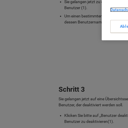
Sie gelangen jetzt zu einer Übersicht
Benutzer (1).
Datensch
Um einen bestimmten Nutzer zu deakti
dessen Benutzernamen (2).
Abl
Schritt 3
Sie gelangen jetzt auf eine Übersichtss
Benutzer, der deaktiviert werden soll.
Klicken Sie bitte auf „Benutzer deakt
Benutzer zu deaktivieren(1).