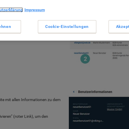
 aller bereits von Ihnen angelegten
utzerklärung
Impressum
vieren, klicken Sie bitte auf
ehnen
Cookie-Einstellungen
Akzep
eite mit allen Informationen zu dem
ivieren“ (roter Link), um den