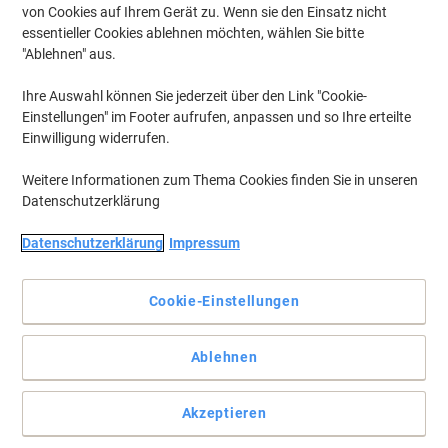
von Cookies auf Ihrem Gerät zu. Wenn sie den Einsatz nicht
essentieller Cookies ablehnen möchten, wählen Sie bitte
"Ablehnen" aus.
Ihre Auswahl können Sie jederzeit über den Link "Cookie-
Einstellungen" im Footer aufrufen, anpassen und so Ihre erteilte
Einwilligung widerrufen.
Weitere Informationen zum Thema Cookies finden Sie in unseren
Datenschutzerklärung
Datenschutzerklärung
Impressum
Cookie-Einstellungen
Die ultimative Art, Ihre gelochten Dokumente zu lagern.
Ablehnen
Der robuste Leitz-Ordner 1050 im A4-Format mit 180°-Mechanik
bietet kratzfeste, marmorierte Wolkenmarmor-Oberfläche und
Akzeptieren
zuverlässigen Dokumentenschutz.