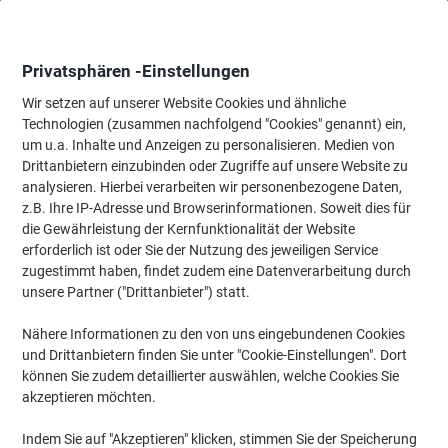
Skip
Skip
to
to
Content
Navigation
Privatsphären -Einstellungen
Wir setzen auf unserer Website Cookies und ähnliche
Technologien (zusammen nachfolgend "Cookies" genannt) ein,
Startseite
um u.a. Inhalte und Anzeigen zu personalisieren. Medien von
Ordnung & Archivierung
Ordner & Mappen
Ordner & Ringbüc
Drittanbietern einzubinden oder Zugriffe auf unsere Website zu
Leitz 180° Ordner Schmal DIN A4 52 mm Orange 2 Ringe
analysieren. Hierbei verarbeiten wir personenbezogene Daten,
1050 Pappkarton Wolkenmarmor Hochformat
z.B. Ihre IP-Adresse und Browserinformationen. Soweit dies für
die Gewährleistung der Kernfunktionalität der Website
erforderlich ist oder Sie der Nutzung des jeweiligen Service
Marke:
Leitz
Artikelnr.:
1050-OE
zugestimmt haben, findet zudem eine Datenverarbeitung durch
unsere Partner ("Drittanbieter") statt.
Nähere Informationen zu den von uns eingebundenen Cookies
Nachhaltig
und Drittanbietern finden Sie unter "Cookie-Einstellungen". Dort
können Sie zudem detaillierter auswählen, welche Cookies Sie
akzeptieren möchten.
Indem Sie auf "Akzeptieren" klicken, stimmen Sie der Speicherung