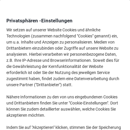
Skip
Skip
to
to
Content
Navigation
Privatsphären -Einstellungen
Wir setzen auf unserer Website Cookies und ähnliche
Technologien (zusammen nachfolgend "Cookies" genannt) ein,
Startseite
um u.a. Inhalte und Anzeigen zu personalisieren. Medien von
Haushalt & Wohnen
Haus & Garten
Möbel für Zuhause
La
Drittanbietern einzubinden oder Zugriffe auf unsere Website zu
Casa Pura Wandregal Stockholm Mitteldichte
analysieren. Hierbei verarbeiten wir personenbezogene Daten,
Holzfaserplatte Beige Fächer 1000 x 230 x 380 mm
z.B. Ihre IP-Adresse und Browserinformationen. Soweit dies für
die Gewährleistung der Kernfunktionalität der Website
erforderlich ist oder Sie der Nutzung des jeweiligen Service
Marke:
Casa Pura
Artikelnr.:
1067223
zugestimmt haben, findet zudem eine Datenverarbeitung durch
unsere Partner ("Drittanbieter") statt.
Nähere Informationen zu den von uns eingebundenen Cookies
und Drittanbietern finden Sie unter "Cookie-Einstellungen". Dort
können Sie zudem detaillierter auswählen, welche Cookies Sie
akzeptieren möchten.
Indem Sie auf "Akzeptieren" klicken, stimmen Sie der Speicherung