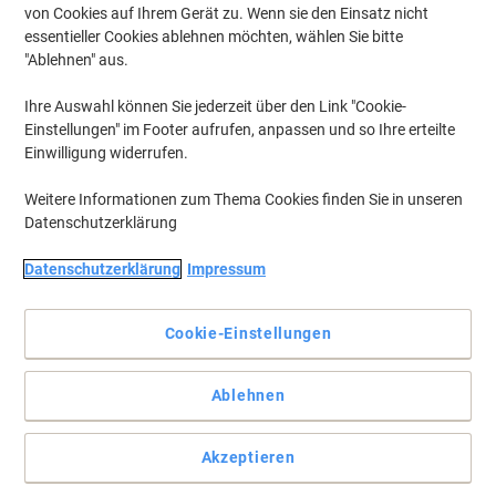
von Cookies auf Ihrem Gerät zu. Wenn sie den Einsatz nicht
essentieller Cookies ablehnen möchten, wählen Sie bitte
"Ablehnen" aus.
Ihre Auswahl können Sie jederzeit über den Link "Cookie-
Einstellungen" im Footer aufrufen, anpassen und so Ihre erteilte
Einwilligung widerrufen.
Weitere Informationen zum Thema Cookies finden Sie in unseren
Datenschutzerklärung
Datenschutzerklärung
Impressum
Cookie-Einstellungen
Laden Sie Ihr Smartphone schnell auf mit Xlayer
Ablehnen
Verwenden Sie das Colour Line Lightning Kabel von Xlayer, um
eine perfekte Verbindung herzustellen, mit der Sie Ihr iPhone, iPad
Akzeptieren
oder iPod synchronisieren und aufladen können. Jede Version ist
so konzipiert, dass sie genau der Farbe Ihres Apple-Geräts