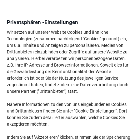
Skip
Skip
to
to
Content
Navigation
Privatsphären -Einstellungen
Wir setzen auf unserer Website Cookies und ähnliche
Technologien (zusammen nachfolgend "Cookies" genannt) ein,
Startseite
um u.a. Inhalte und Anzeigen zu personalisieren. Medien von
Bürotechnik & Technologie
Computertechnik & Zubehör
Kabe
Drittanbietern einzubinden oder Zugriffe auf unsere Website zu
XLAYER 214089 1 x USB A Stecker auf 1 x Apple
analysieren. Hierbei verarbeiten wir personenbezogene Daten,
Lightning Stecker Lade- und Sync-Kabel 1 m Rot
z.B. Ihre IP-Adresse und Browserinformationen. Soweit dies für
die Gewährleistung der Kernfunktionalität der Website
erforderlich ist oder Sie der Nutzung des jeweiligen Service
Marke:
XLayer
Artikelnr.:
1031204
zugestimmt haben, findet zudem eine Datenverarbeitung durch
unsere Partner ("Drittanbieter") statt.
Nähere Informationen zu den von uns eingebundenen Cookies
und Drittanbietern finden Sie unter "Cookie-Einstellungen". Dort
können Sie zudem detaillierter auswählen, welche Cookies Sie
akzeptieren möchten.
Indem Sie auf "Akzeptieren" klicken, stimmen Sie der Speicherung