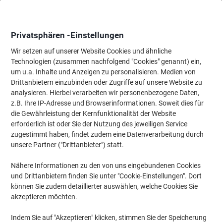
Skip
Skip
to
to
Content
Navigation
Privatsphären -Einstellungen
Wir setzen auf unserer Website Cookies und ähnliche
Technologien (zusammen nachfolgend "Cookies" genannt) ein,
Startseite
um u.a. Inhalte und Anzeigen zu personalisieren. Medien von
Papier, Versand & Pakete
Papier & Etiketten
Papier
Drucker
Drittanbietern einzubinden oder Zugriffe auf unsere Website zu
Xerox Business DIN A4 Druckerpapier Weiß 150 CIE 80
analysieren. Hierbei verarbeiten wir personenbezogene Daten,
g/m² Matt 4 Löcher 2500 Blatt
z.B. Ihre IP-Adresse und Browserinformationen. Soweit dies für
die Gewährleistung der Kernfunktionalität der Website
erforderlich ist oder Sie der Nutzung des jeweiligen Service
Marke:
Xerox
Artikelnr.:
6337800
zugestimmt haben, findet zudem eine Datenverarbeitung durch
unsere Partner ("Drittanbieter") statt.
Nähere Informationen zu den von uns eingebundenen Cookies
und Drittanbietern finden Sie unter "Cookie-Einstellungen". Dort
können Sie zudem detaillierter auswählen, welche Cookies Sie
akzeptieren möchten.
Indem Sie auf "Akzeptieren" klicken, stimmen Sie der Speicherung