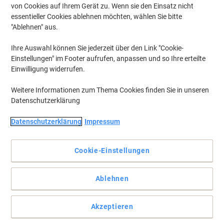
von Cookies auf Ihrem Gerät zu. Wenn sie den Einsatz nicht
essentieller Cookies ablehnen möchten, wählen Sie bitte
"Ablehnen" aus.
Ihre Auswahl können Sie jederzeit über den Link "Cookie-
Einstellungen" im Footer aufrufen, anpassen und so Ihre erteilte
Einwilligung widerrufen.
Weitere Informationen zum Thema Cookies finden Sie in unseren
Datenschutzerklärung
Datenschutzerklärung
Impressum
Cookie-Einstellungen
Das zuverlässige und alterungsbeständige Marken-
Ablehnen
Qualitätspapier
Xerox Business Mehrzweckpapier ist ein echter Alleskönner:
Akzeptieren
Beidseitiges Drucken, Archivieren, Faxen oder Kopieren – auf allen
gängigen Druckern läuft dieses Druckerpapier absolut