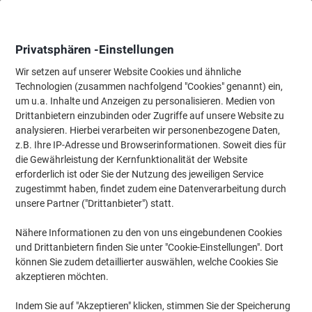
Skip
Skip
to
to
Content
Navigation
Privatsphären -Einstellungen
Wir setzen auf unserer Website Cookies und ähnliche
Technologien (zusammen nachfolgend "Cookies" genannt) ein,
Startseite
um u.a. Inhalte und Anzeigen zu personalisieren. Medien von
Ordnung & Archivierung
Ordner & Mappen
Dokumentenablag
Drittanbietern einzubinden oder Zugriffe auf unsere Website zu
Heftstreifen Gelb Recyclingkarton kurz 3,4 x 15 cm 100
analysieren. Hierbei verarbeiten wir personenbezogene Daten,
Stück
z.B. Ihre IP-Adresse und Browserinformationen. Soweit dies für
die Gewährleistung der Kernfunktionalität der Website
erforderlich ist oder Sie der Nutzung des jeweiligen Service
Marke:
Markenlos
Artikelnr.:
401-GB
zugestimmt haben, findet zudem eine Datenverarbeitung durch
unsere Partner ("Drittanbieter") statt.
Nähere Informationen zu den von uns eingebundenen Cookies
Nachhaltig
und Drittanbietern finden Sie unter "Cookie-Einstellungen". Dort
können Sie zudem detaillierter auswählen, welche Cookies Sie
akzeptieren möchten.
Indem Sie auf "Akzeptieren" klicken, stimmen Sie der Speicherung