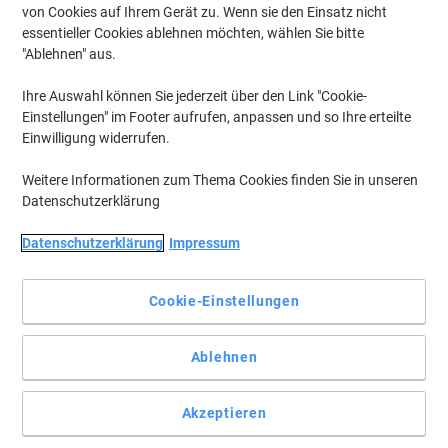
von Cookies auf Ihrem Gerät zu. Wenn sie den Einsatz nicht
essentieller Cookies ablehnen möchten, wählen Sie bitte
"Ablehnen" aus.
Ihre Auswahl können Sie jederzeit über den Link "Cookie-
Einstellungen" im Footer aufrufen, anpassen und so Ihre erteilte
Einwilligung widerrufen.
Weitere Informationen zum Thema Cookies finden Sie in unseren
Datenschutzerklärung
Datenschutzerklärung
Impressum
Das gelbe Heftstreifen aus Karton erleichtert das schnelle
Heften
Cookie-Einstellungen
Der gelbe Heftstreifen aus Karton, gelocht und kurz, bietet nicht
haftende Haftung und praktische 34 mm Breite, hergestellt in
Ablehnen
Germany.
Vollständige Beschreibung lesen
Akzeptieren
Mehr Kaufen,
Mehr Sparen
zzgl. Versand
pro Pack