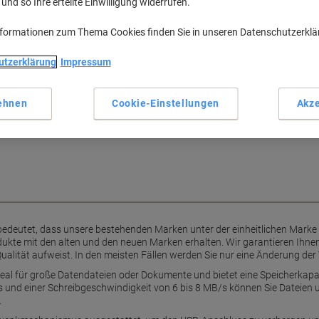
nd so Ihre erteilte Einwilligung widerrufen.
64 GB Speicherkapazität
Lesegeschwindigkeit bis 17
nformationen zum Thema Cookies finden Sie in unseren Datenschutzerkl
Schreibgeschwindigkeit bis 
Kompaktes Design 130 x 80 
utzerklärung
Impressum
Mehr anzeigen
n Viking
ehnen
Cookie-Einstellungen
Akze
Ihre wichtigen Daten in einem
ransportieren.
bedeutet, dass unsere bestehenden Marken unter der einheitlichen Mark
kte mit den alten und den neuen Marken erhalten. Wir garantieren Ihnen
ualität aufweist. In den meisten Fällen werden Sie nur eine Änderung der
ideal für große Datendateien oder Dokumente und bietet eine Speicherkapa
 und einer Schreibgeschwindigkeit von 6 bis 8 MB/s können Sie Dateien 
.