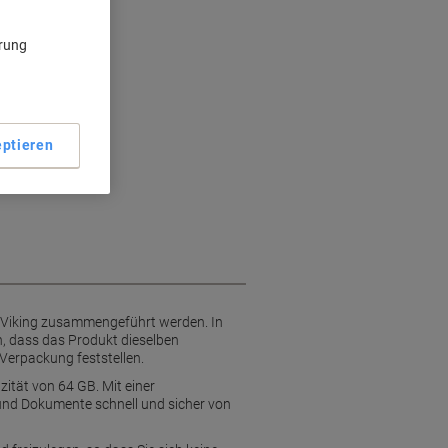
 MB/s
ärung
8 MB/s
x 15 mm
ptieren
e Viking zusammengeführt werden. In
, dass das Produkt dieselben
 Verpackung feststellen.
zität von 64 GB. Mit einer
und Dokumente schnell und sicher von