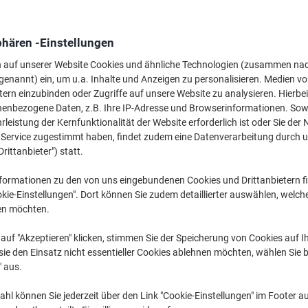
12,99 €
pro Stück
Ab 3 Stück
15,46 € inkl. USt
phären -Einstellungen
n auf unserer Website Cookies und ähnliche Technologien (zusammen na
Menge
exkl. USt
genannt) ein, um u.a. Inhalte und Anzeigen zu personalisieren. Medien v
Stück
1
14,99 €
tern einzubinden oder Zugriffe auf unsere Website zu analysieren. Hierbei
nenbezogene Daten, z.B. Ihre IP-Adresse und Browserinformationen. Sowe
Stück
2
13,99 €
-6%
leistung der Kernfunktionalität der Website erforderlich ist oder Sie der
n Service zugestimmt haben, findet zudem eine Datenverarbeitung durch 
Stück
3+
12,99 €
-13
Drittanbieter") statt.
Aktuell verfügbar
Vor 17:00 Uhr be
formationen zu den von uns eingebundenen Cookies und Drittanbietern fi
kie-Einstellungen". Dort können Sie zudem detaillierter auswählen, welch
Menge
en möchten.
Zu einer Liste
auf "Akzeptieren" klicken, stimmen Sie der Speicherung von Cookies auf 
ie den Einsatz nicht essentieller Cookies ablehnen möchten, wählen Sie b
" aus.
Lieferinformationen
Zahlu
hl können Sie jederzeit über den Link "Cookie-Einstellungen" im Footer au
Haupteigenschaften