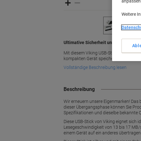
anpassen u
Weitere I
Datensch
Ultimative Sicherheit und Mobilität vo
Abl
Mit diesem Viking USB-Stick können Sie 
kompakten Gerät speichern und sicher t
Vollständige Beschreibung lesen
Beschreibung
Wir erneuern unsere Eigenmarken! Das 
dieser Übergangsphase können Sie Produ
Spezifikationen und dieselbe bekannte Q
Diese USB-Stick von Viking eignet sich 
Lesegeschwindigkeit von 13 bis 17 MB/s
einem Gerät auf ein anderes übertragen