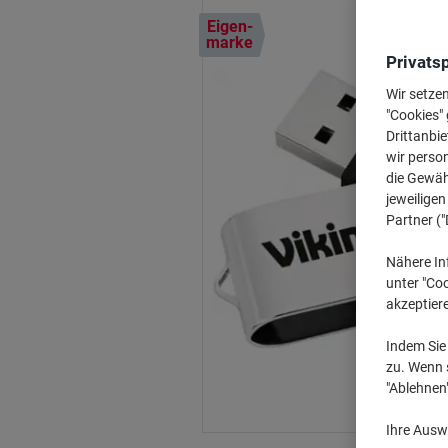
Eigen-
marke
Privats
Wir setze
"Cookies" 
Drittanbie
wir perso
die Gewähr
jeweilige
Partner ("
Nähere In
unter "Coo
akzeptier
Indem Sie 
zu. Wenn s
"Ablehnen
Ihre Auswa