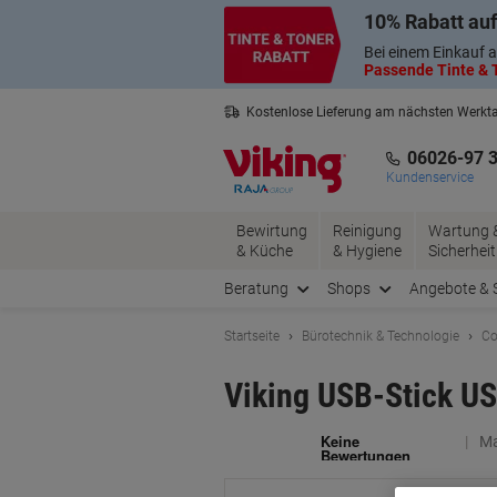
Skip
Skip
10% Rabatt auf
to
to
Content
Navigation
Bei einem Einkauf a
Passende Tinte & T
Kostenlose Lieferung am nächsten Werkt
3 Jahre Garantie auf alle Produkte
06026-97 
Kundenservice
Bewirtung
Reinigung
Wartung 
& Küche
& Hygiene
Sicherheit
Beratung
Shops
Angebote & 
Startseite
Bürotechnik & Technologie
Co
Viking USB-Stick US
Ma