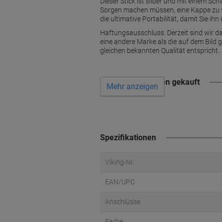
Dieser Stick ist silber und mit einem 
Sorgen machen müssen, eine Kappe zu ve
die ultimative Portabilität, damit Sie ih
Haftungsausschluss: Derzeit sind wir da
eine andere Marke als die auf dem Bild 
gleichen bekannten Qualität entspricht.
Wird oft zusammen gekauft
Mehr anzeigen
Spezifikationen
Viking-Nr.
EAN/UPC
Anschlüsse
Farbe