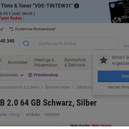
 Tinte & Toner
VDE-TINTEW31
b 99 € (exkl. MwSt.)
oner finden ›
ag*
Kostenlose Rücksendung*
345 345
Anm
Sichern Si
&
Meetings &
Bürotechnik
Tinte &
Papier, V
Büromöbel
Angebote 
Präsentation
& Elektronik
Toner
& Pakete
Saisonales
Prämienshop
Mei
mputertechnik & Zubehör
Speichermedien
USB-Sticks
Neu bei Vikin
B 2.0 64 GB Schwarz, Silber
rke:
Viking
Artikelnr.:
1083095
Mehr Kaufen,
Mehr Sparen