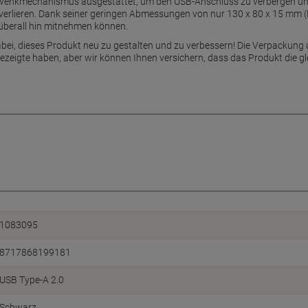
Schwenkmechanismus ausgestattet, um den USB-Anschluss zu verbergen und 
rlieren. Dank seiner geringen Abmessungen von nur 130 x 80 x 15 mm (H x
n überall hin mitnehmen können.
bei, dieses Produkt neu zu gestalten und zu verbessern! Die Verpackung 
gezeigte haben, aber wir können Ihnen versichern, dass das Produkt die gl
1083095
8717868199181
USB Type-A 2.0
Schwarz