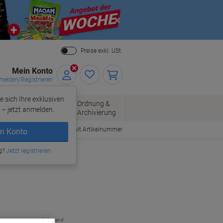
Close
Preise exkl. USt.
Mein Konto
elden/Registrieren
e sich Ihre exklusiven
ersand
Ordnung &
Bürobedarf
– jetzt anmelden.
Archivierung
Bestellen mit Artikelnummer
n Konto
g?
Jetzt registrieren
zzgl. Versand