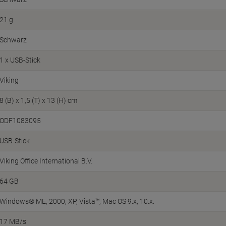
21 g
Schwarz
1 x USB-Stick
Viking
8 (B) x 1,5 (T) x 13 (H) cm
ODF1083095
USB-Stick
Viking Office International B.V.
64 GB
Windows® ME, 2000, XP, Vista™, Mac OS 9.x, 10.x.
17 MB/s