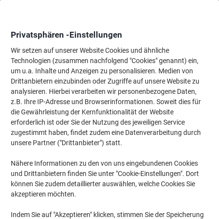
Skip
Skip
to
to
Content
Navigation
Privatsphären -Einstellungen
Wir setzen auf unserer Website Cookies und ähnliche
Technologien (zusammen nachfolgend "Cookies" genannt) ein,
Startseite
um u.a. Inhalte und Anzeigen zu personalisieren. Medien von
Meetings & Präsentation
Meetings & Präsentation
Visuelle K
Drittanbietern einzubinden oder Zugriffe auf unsere Website zu
Viking Tischaufsteller DIN A4 21,1 (B) x 6,7 (T) x 29,5
analysieren. Hierbei verarbeiten wir personenbezogene Daten,
(H) cm Transparent
z.B. Ihre IP-Adresse und Browserinformationen. Soweit dies für
die Gewährleistung der Kernfunktionalität der Website
erforderlich ist oder Sie der Nutzung des jeweiligen Service
Marke:
Viking
Artikelnr.:
1426109
zugestimmt haben, findet zudem eine Datenverarbeitung durch
unsere Partner ("Drittanbieter") statt.
Nähere Informationen zu den von uns eingebundenen Cookies
TIEF-
PREIS
und Drittanbietern finden Sie unter "Cookie-Einstellungen". Dort
können Sie zudem detaillierter auswählen, welche Cookies Sie
Eigen-
akzeptieren möchten.
marke
Indem Sie auf "Akzeptieren" klicken, stimmen Sie der Speicherung