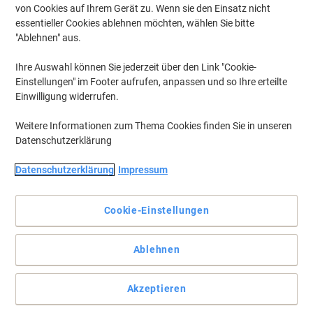
von Cookies auf Ihrem Gerät zu. Wenn sie den Einsatz nicht
essentieller Cookies ablehnen möchten, wählen Sie bitte
"Ablehnen" aus.
Ihre Auswahl können Sie jederzeit über den Link "Cookie-
Einstellungen" im Footer aufrufen, anpassen und so Ihre erteilte
Einwilligung widerrufen.
Weitere Informationen zum Thema Cookies finden Sie in unseren
Datenschutzerklärung
Datenschutzerklärung
Impressum
Cookie-Einstellungen
So informieren Sie gut sichtbar und effektiv
Ablehnen
Mit dem Viking Tischaufsteller kommunizieren Sie wirkungsvoll
und schnell während jedes Meetings.
Akzeptieren
Vollständige Beschreibung lesen