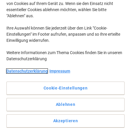
von Cookies auf Ihrem Gerät zu. Wenn sie den Einsatz nicht
essentieller Cookies ablehnen möchten, wählen Sie bitte
"Ablehnen" aus.
Ihre Auswahl können Sie jederzeit über den Link "Cookie-
Einstellungen" im Footer aufrufen, anpassen und so Ihre erteilte
Einwilligung widerrufen.
Weitere Informationen zum Thema Cookies finden Sie in unseren
Datenschutzerklärung
Datenschutzerklärung
Impressum
Cookie-Einstellungen
Langlebige Pinnwand aus gepresstem Filz für jeden Anlass
Ablehnen
Die Viking Pinnwand eignet sich perfekt zum Anbringen wichtiger
Notizen und hat eine kompakte Größe, die sich nahtlos in jeden
Akzeptieren
professionellen oder gemeinsam genutzten Raum einfügt.