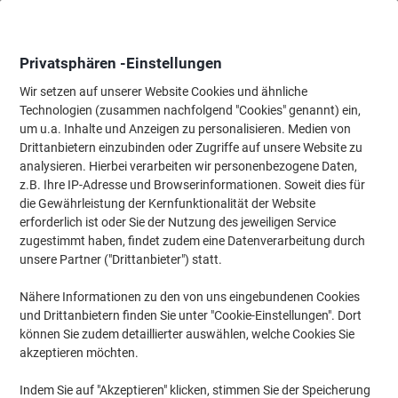
Skip
Skip
to
to
Content
Navigation
Privatsphären -Einstellungen
Wir setzen auf unserer Website Cookies und ähnliche
Technologien (zusammen nachfolgend "Cookies" genannt) ein,
Startseite
um u.a. Inhalte und Anzeigen zu personalisieren. Medien von
Meetings & Präsentation
Meetings & Präsentation
Visuelle K
Drittanbietern einzubinden oder Zugriffe auf unsere Website zu
Viking Pinnwand Wandmontage Filz 60 (B) x 0,81 (T) x
analysieren. Hierbei verarbeiten wir personenbezogene Daten,
45 (H) cm Aluminium Grau
z.B. Ihre IP-Adresse und Browserinformationen. Soweit dies für
die Gewährleistung der Kernfunktionalität der Website
erforderlich ist oder Sie der Nutzung des jeweiligen Service
Marke:
Viking
Artikelnr.:
5372712
zugestimmt haben, findet zudem eine Datenverarbeitung durch
unsere Partner ("Drittanbieter") statt.
Nähere Informationen zu den von uns eingebundenen Cookies
Eigen-
marke
und Drittanbietern finden Sie unter "Cookie-Einstellungen". Dort
können Sie zudem detaillierter auswählen, welche Cookies Sie
akzeptieren möchten.
Indem Sie auf "Akzeptieren" klicken, stimmen Sie der Speicherung