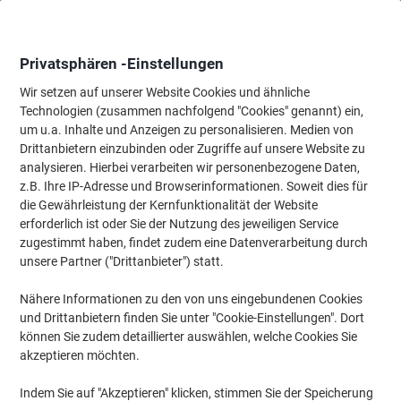
Skip
Skip
to
to
Content
Navigation
Privatsphären -Einstellungen
Wir setzen auf unserer Website Cookies und ähnliche
Technologien (zusammen nachfolgend "Cookies" genannt) ein,
Startseite
um u.a. Inhalte und Anzeigen zu personalisieren. Medien von
Tinte & Toner
Tintenpatronen, Druckerpatronen, Druckerfarbbänd
Drittanbietern einzubinden oder Zugriffe auf unsere Website zu
Viking 64X Kompatibel HP Tonerkartusche CC364X
analysieren. Hierbei verarbeiten wir personenbezogene Daten,
Schwarz
z.B. Ihre IP-Adresse und Browserinformationen. Soweit dies für
die Gewährleistung der Kernfunktionalität der Website
erforderlich ist oder Sie der Nutzung des jeweiligen Service
Marke:
Viking
Artikelnr.:
5359824
zugestimmt haben, findet zudem eine Datenverarbeitung durch
unsere Partner ("Drittanbieter") statt.
Nähere Informationen zu den von uns eingebundenen Cookies
Eigen-
marke
und Drittanbietern finden Sie unter "Cookie-Einstellungen". Dort
können Sie zudem detaillierter auswählen, welche Cookies Sie
Inkl.
akzeptieren möchten.
Geschenk
Indem Sie auf "Akzeptieren" klicken, stimmen Sie der Speicherung