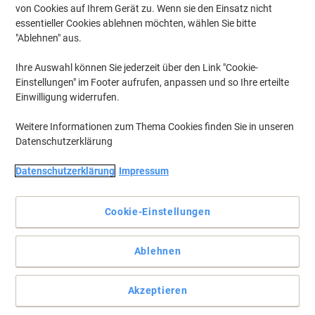
von Cookies auf Ihrem Gerät zu. Wenn sie den Einsatz nicht
essentieller Cookies ablehnen möchten, wählen Sie bitte
"Ablehnen" aus.
Ihre Auswahl können Sie jederzeit über den Link "Cookie-
Einstellungen" im Footer aufrufen, anpassen und so Ihre erteilte
Einwilligung widerrufen.
Weitere Informationen zum Thema Cookies finden Sie in unseren
Datenschutzerklärung
Datenschutzerklärung
Impressum
Cookie-Einstellungen
Für gestochen scharfe Ausdrucke. Und Ihre Kaffeekasse freut
Ablehnen
sich auch.
Holen Sie sich überzeugend wirtschaftliche Tonerkartuschen für
Akzeptieren
Ihren HP Drucker, mit hoher Kapazität und besonders großzügiger
Seitenleistung.