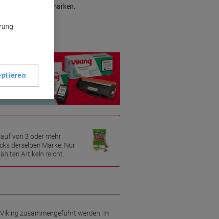
gleich zu Originalmarken.
ärung
ptieren
Kauf von 3 oder mehr
cks derselben Marke. Nur
hlten Artikeln reicht.
e Viking zusammengeführt werden. In