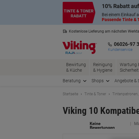
Skip
Skip
10% Rabatt auf
to
to
Content
Navigation
Bei einem Einkauf a
Passende Tinte & T
Kostenlose Lieferung am nächsten Werkt
3 Jahre Garantie auf alle Produkte
06026-97 
Kundenservice
Bewirtung
Reinigung
Wartung 
& Küche
& Hygiene
Sicherheit
Beratung
Shops
Angebote & 
Startseite
Tinte & Toner
Tintenpatronen,
Viking 10 Kompatib
Ma