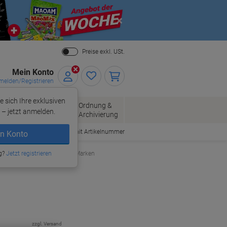
Close
Preise exkl. USt.
Mein Konto
elden/Registrieren
e sich Ihre exklusiven
ersand
Ordnung &
Bürobedarf
– jetzt anmelden.
Archivierung
Bestellen mit Artikelnummer
n Konto
tronen & Andere Kompatible Marken
g?
Jetzt registrieren
zzgl. Versand