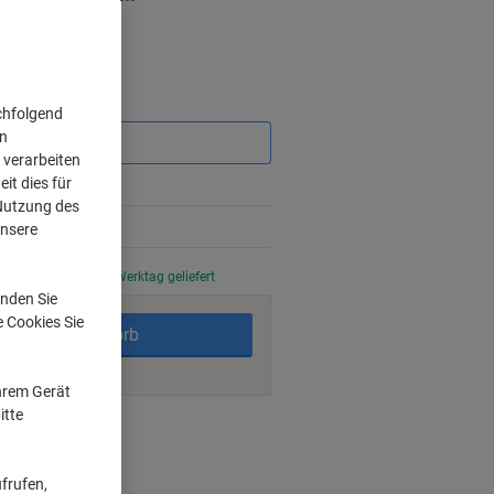
Sie
chfolgend
sparen
on
 verarbeiten
it dies für
 Nutzung des
unsere
stellt, am nächsten Werktag geliefert
nden Sie
e Cookies Sie
In den Warenkorb
Ihrem Gerät
itte
ngsmöglichkeiten
frufen,