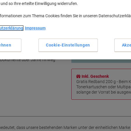
nd so Ihre erteilte Einwilligung widerrufen.
Sparen Sie bis zu 40 % im Ver
100% IT-konform
nformationen zum Thema Cookies finden Sie in unseren Datenschutzerkl
10 Jahre Garantie
100 % recycelt
utzerklärung
Impressum
Viking Tinte & Toner FAQs
r andere Dinge übrig haben
ehnen
Cookie-Einstellungen
Akze
tiblen Tintenpatrone für die HP
bietet ein unvergleichliches
re Dokumente über Jahre hinweg
Inkl. Geschenk
Gratis Redband 200 g - Beim 
Tonerkartuschen oder Multipa
solange der Vorrat bei ausgewä
bedeutet, dass unsere bestehenden Marken unter der einheitlichen Mark