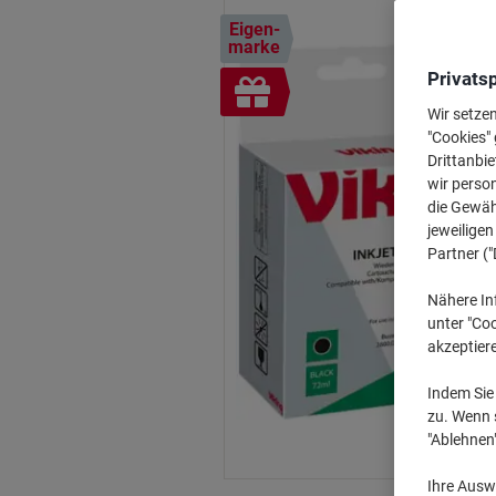
Eigen-
marke
Privats
Inkl.
Geschenk
Wir setze
"Cookies" 
Drittanbie
wir perso
die Gewähr
jeweilige
Partner ("
Nähere In
unter "Coo
akzeptier
Indem Sie 
zu. Wenn s
"Ablehnen
Ihre Auswa