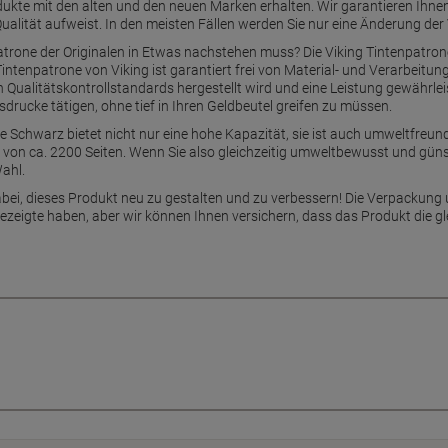
kte mit den alten und den neuen Marken erhalten. Wir garantieren Ihnen
ualität aufweist. In den meisten Fällen werden Sie nur eine Änderung der
atrone der Originalen in Etwas nachstehen muss? Die Viking Tintenpatron
Tintenpatrone von Viking ist garantiert frei von Material- und Verarbeitu
Qualitätskontrollstandards hergestellt wird und eine Leistung gewährleist
rucke tätigen, ohne tief in Ihren Geldbeutel greifen zu müssen.
e Schwarz bietet nicht nur eine hohe Kapazität, sie ist auch umweltfreun
ung von ca. 2200 Seiten. Wenn Sie also gleichzeitig umweltbewusst und güns
Wahl.
bei, dieses Produkt neu zu gestalten und zu verbessern! Die Verpackung 
gezeigte haben, aber wir können Ihnen versichern, dass das Produkt die gl