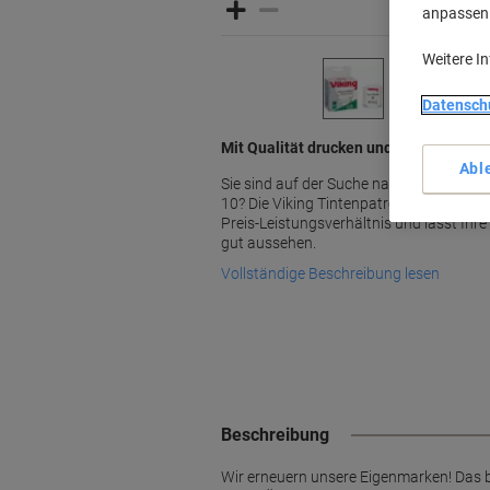
anpassen u
Weitere I
Datensch
Mit Qualität drucken und mehr Geld fü
Abl
Sie sind auf der Suche nach einer kompa
10? Die Viking Tintenpatrone in Schwarz 
Preis-Leistungsverhältnis und lässt Ih
gut aussehen.
Vollständige Beschreibung lesen
Beschreibung
Wir erneuern unsere Eigenmarken! Das 