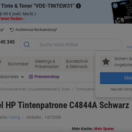
 Tinte & Toner
VDE-TINTEW31
b 99 € (exkl. MwSt.)
oner finden ›
ag*
Kostenlose Rücksendung*
345 345
Anm
Sichern Si
&
Meetings &
Bürotechnik
Tinte &
Papier, V
Büromöbel
Angebote 
Präsentation
& Elektronik
Toner
& Pakete
Saisonales
Prämienshop
Mei
 Druckerpatronen, Druckerfarbbänder & Toner
Tintenpatronen
Viking Tintenpa
Neu bei Vikin
el HP Tintenpatrone C4844A Schwarz
rke:
Viking
Artikelnr.:
1473288
Mehr Kaufen,
Mehr Sparen