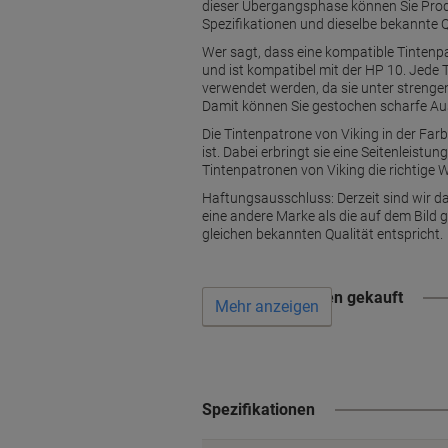
dieser Übergangsphase können Sie Produ
Spezifikationen und dieselbe bekannte Q
Wer sagt, dass eine kompatible Tintenp
und ist kompatibel mit der HP 10. Jede 
verwendet werden, da sie unter strengen 
Damit können Sie gestochen scharfe Ausd
Die Tintenpatrone von Viking in der Farb
ist. Dabei erbringt sie eine Seitenleist
Tintenpatronen von Viking die richtige 
Haftungsausschluss: Derzeit sind wir da
eine andere Marke als die auf dem Bild 
gleichen bekannten Qualität entspricht.
Wird oft zusammen gekauft
Mehr anzeigen
Spezifikationen