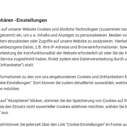
8,49 €
pro Stück
Ab 3 Stück
10,10 € inkl. USt
phären -Einstellungen
Menge
exkl. USt
n auf unserer Website Cookies und ähnliche Technologien (zusammen na
genannt) ein, um u.a. Inhalte und Anzeigen zu personalisieren. Medien v
Stück
1
8,79 €
tern einzubinden oder Zugriffe auf unsere Website zu analysieren. Hierbei
nenbezogene Daten, z.B. Ihre IP-Adresse und Browserinformationen. Sowe
Stück
2
8,69 €
-1%
leistung der Kernfunktionalität der Website erforderlich ist oder Sie der
Stück
3+
8,49 €
-3%
n Service zugestimmt haben, findet zudem eine Datenverarbeitung durch 
Drittanbieter") statt.
Aktuell verfügbar
Vor 17:00 Uhr be
formationen zu den von uns eingebundenen Cookies und Drittanbietern fi
kie-Einstellungen". Dort können Sie zudem detaillierter auswählen, welch
Menge
en möchten.
Zu einer Liste
auf "Akzeptieren" klicken, stimmen Sie der Speicherung von Cookies auf 
ie den Einsatz nicht essentieller Cookies ablehnen möchten, wählen Sie b
Lieferinformationen
Zahlu
" aus.
Haupteigenschaften
hl können Sie jederzeit über den Link "Cookie-Einstellungen" im Footer au