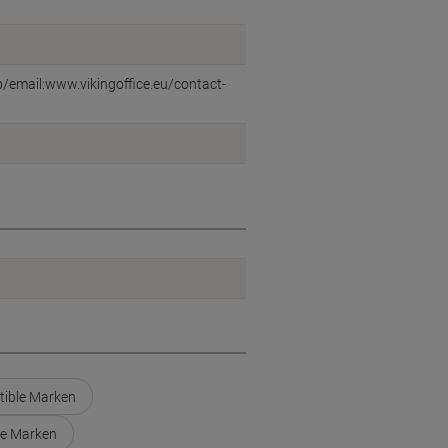
eb/email:www.vikingoffice.eu/contact-
tible Marken
le Marken