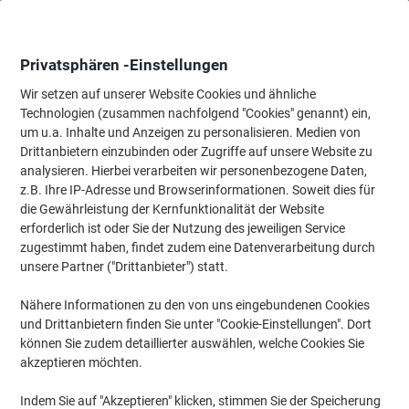
Skip
Skip
to
to
Content
Navigation
Privatsphären -Einstellungen
Wir setzen auf unserer Website Cookies und ähnliche
Technologien (zusammen nachfolgend "Cookies" genannt) ein,
Startseite
um u.a. Inhalte und Anzeigen zu personalisieren. Medien von
Tinte & Toner
Tintenpatronen, Druckerpatronen, Druckerfarbbänd
Drittanbietern einzubinden oder Zugriffe auf unsere Website zu
Viking LC1240M Kompatibel Brother Tintenpatrone
analysieren. Hierbei verarbeiten wir personenbezogene Daten,
Magenta
z.B. Ihre IP-Adresse und Browserinformationen. Soweit dies für
die Gewährleistung der Kernfunktionalität der Website
erforderlich ist oder Sie der Nutzung des jeweiligen Service
Marke:
Viking
Artikelnr.:
6348114
zugestimmt haben, findet zudem eine Datenverarbeitung durch
unsere Partner ("Drittanbieter") statt.
Nähere Informationen zu den von uns eingebundenen Cookies
Eigen-
marke
und Drittanbietern finden Sie unter "Cookie-Einstellungen". Dort
können Sie zudem detaillierter auswählen, welche Cookies Sie
Inkl.
akzeptieren möchten.
Geschenk
Indem Sie auf "Akzeptieren" klicken, stimmen Sie der Speicherung