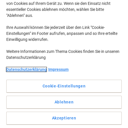
von Cookies auf Ihrem Gerät zu. Wenn sie den Einsatz nicht
essentieller Cookies ablehnen möchten, wählen Sie bitte
"Ablehnen" aus.
Ihre Auswahl können Sie jederzeit über den Link "Cookie-
Einstellungen" im Footer aufrufen, anpassen und so Ihre erteilte
Einwilligung widerrufen.
Weitere Informationen zum Thema Cookies finden Sie in unseren
Datenschutzerklärung
Datenschutzerklärung
Impressum
Cookie-Einstellungen
Mit Qualität drucken und mehr Geld für andere Dinge übrig
Ablehnen
haben
Sie sind auf der Suche nach einer kompatiblen Tintenpatrone für
Akzeptieren
die Brother LC1240M? Die Viking Tintenpatrone in Magenta bietet
ein unvergleichliches Preis-Leistungsverhältnis und lässt Ihre