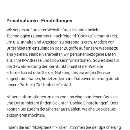
Skip
Skip
to
to
Content
Navigation
Privatsphären -Einstellungen
Wir setzen auf unserer Website Cookies und ähnliche
Technologien (zusammen nachfolgend "Cookies" genannt) ein,
Startseite
um u.a. Inhalte und Anzeigen zu personalisieren. Medien von
Papier, Versand & Pakete
Papier & Etiketten
Papier
Kassen- 
Drittanbietern einzubinden oder Zugriffe auf unsere Website zu
Viking Kassenrolle 76 mm x 65 mm x 12 mm x 40 m 60
analysieren. Hierbei verarbeiten wir personenbezogene Daten,
g/m² 5 Rollen à 40 m
z.B. Ihre IP-Adresse und Browserinformationen. Soweit dies für
die Gewährleistung der Kernfunktionalität der Website
erforderlich ist oder Sie der Nutzung des jeweiligen Service
Marke:
Viking
Artikelnr.:
06712
zugestimmt haben, findet zudem eine Datenverarbeitung durch
unsere Partner ("Drittanbieter") statt.
Nähere Informationen zu den von uns eingebundenen Cookies
Eigen-
marke
und Drittanbietern finden Sie unter "Cookie-Einstellungen". Dort
können Sie zudem detaillierter auswählen, welche Cookies Sie
Nachhaltig
akzeptieren möchten.
Indem Sie auf "Akzeptieren" klicken, stimmen Sie der Speicherung