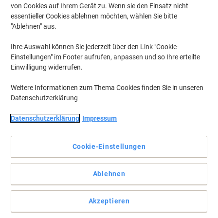
von Cookies auf Ihrem Gerät zu. Wenn sie den Einsatz nicht
essentieller Cookies ablehnen möchten, wählen Sie bitte
"Ablehnen" aus.
Ihre Auswahl können Sie jederzeit über den Link "Cookie-
Einstellungen" im Footer aufrufen, anpassen und so Ihre erteilte
Einwilligung widerrufen.
Weitere Informationen zum Thema Cookies finden Sie in unseren
Datenschutzerklärung
Datenschutzerklärung
Impressum
Cookie-Einstellungen
Kassenrollen für Ihre Kasse oder Ihren Rechner
Ablehnen
Das hochwertige, weiße Papier sorgt für gestochen scharfe
Ausdrucke. Die Rollen passen in jede Kasse und jeden
Akzeptieren
Kreditkartendrucker.