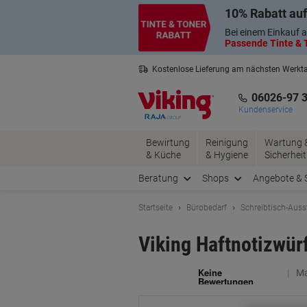
Skip
Skip
10% Rabatt auf
to
to
Content
Navigation
Bei einem Einkauf a
Passende Tinte & T
Kostenlose Lieferung am nächsten Werkt
3 Jahre Garantie auf alle Produkte
06026-97 
Kundenservice
Bewirtung
Reinigung
Wartung 
& Küche
& Hygiene
Sicherheit
Beratung
Shops
Angebote & 
Startseite
Bürobedarf
Schreibtisch-Auss
Viking Haftnotizwür
Ma