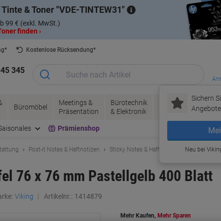
 Tinte & Toner
VDE-TINTEW31
b 99 € (exkl. MwSt.)
oner finden ›
ag*
Kostenlose Rücksendung*
345 345
Anm
Sichern Si
&
Meetings &
Bürotechnik
Tinte &
Papier, V
Büromöbel
Angebote 
Präsentation
& Elektronik
Toner
& Pakete
Saisonales
Prämienshop
Mei
tattung
Post-it Notes & Haftnotizen
Sticky Notes & Haftnotitzen
Neu bei Vikin
fel 76 x 76 mm Pastellgelb 400 Blatt
rke:
Viking
Artikelnr.:
1414879
Mehr Kaufen,
Mehr Sparen