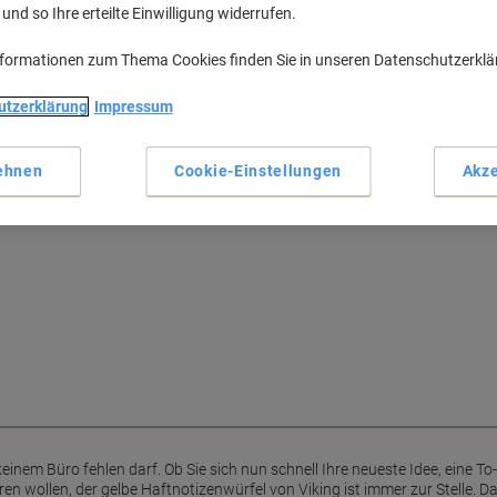
nd so Ihre erteilte Einwilligung widerrufen.
Klassische gelbe Haftnotizen
400 Blatt pro Würfel
nformationen zum Thema Cookies finden Sie in unseren Datenschutzerkl
Maß: 76 x 76 mm
Sicherer Halt auf glatten Obe
utzerklärung
Impressum
Mehr anzeigen
nichts mehr
ehnen
Cookie-Einstellungen
Akze
dee durch Ihren Kopf gehen ohne
Würfel von Viking hilft Ihnen
 keinem Büro fehlen darf. Ob Sie sich nun schnell Ihre neueste Idee, eine To
en wollen, der gelbe Haftnotizenwürfel von Viking ist immer zur Stelle. Da