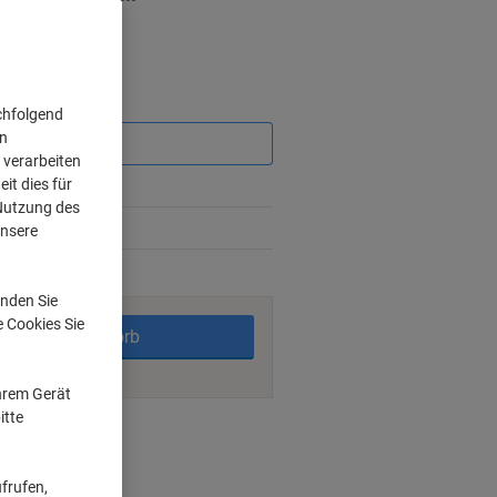
Sie
chfolgend
sparen
on
 verarbeiten
it dies für
 Nutzung des
unsere
rktage
nden Sie
e Cookies Sie
In den Warenkorb
Ihrem Gerät
itte
ngsmöglichkeiten
frufen,