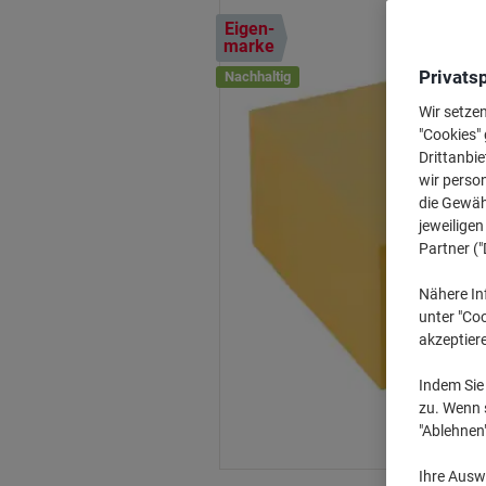
Eigen-
marke
Privats
Nachhaltig
Wir setze
"Cookies" 
Drittanbie
wir perso
die Gewähr
jeweilige
Partner ("
Nähere In
unter "Coo
akzeptier
Indem Sie 
zu. Wenn s
"Ablehnen
Ihre Auswa