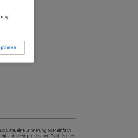
ärung
rflächen
ptieren
-Do Liste, eine Erinnerung oder einfach
mit sind diese praktischen Post-its nicht