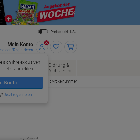
Close
Preise exkl. USt.
Mein Konto
elden/Registrieren
e sich Ihre exklusiven
ersand
Ordnung &
Bürobedarf
– jetzt anmelden.
Archivierung
Bestellen mit Artikelnummer
n Konto
g?
Jetzt registrieren
zzgl. Versand