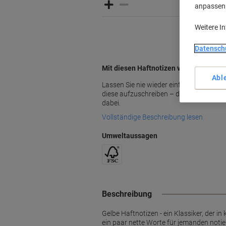
anpassen u
Weitere I
Datensch
Mit diesen Haftnotizen vergessen Sie 
Abl
Lassen Sie nie wieder einfach so eine I
diese aufzuschreiben – der Haftnotizen 
dabei.
Vollständige Beschreibung lesen
Umweltaussagen
Beschreibung
Gelbe Haftnotizen - ein Klassiker, der in
ein paar nette Worte für jemanden notier