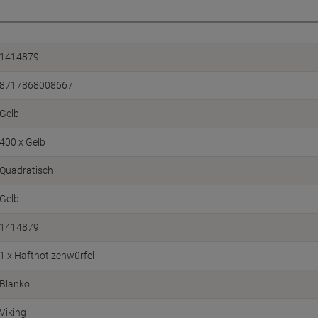
1414879
8717868008667
Gelb
400 x Gelb
Quadratisch
Gelb
1414879
1 x Haftnotizenwürfel
Blanko
Viking