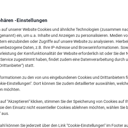
2,69 €
pro Stück
Ab 5 Stück
3,20 € inkl. USt
phären -Einstellungen
Menge
exkl. USt
n auf unserer Website Cookies und ähnliche Technologien (zusammen na
genannt) ein, um u.a. Inhalte und Anzeigen zu personalisieren. Medien v
Stück
1-2
3,19 €
tern einzubinden oder Zugriffe auf unsere Website zu analysieren. Hierbei
nenbezogene Daten, z.B. Ihre IP-Adresse und Browserinformationen. Sowe
Stück
3-4
2,99 €
-6%
leistung der Kernfunktionalität der Website erforderlich ist oder Sie der
Stück
5+
2,69 €
-15%
n Service zugestimmt haben, findet zudem eine Datenverarbeitung durch 
Drittanbieter") statt.
Aktuell verfügbar
Lieferung 2-3 We
formationen zu den von uns eingebundenen Cookies und Drittanbietern fi
kie-Einstellungen". Dort können Sie zudem detaillierter auswählen, welch
Menge
en möchten.
Zu einer Liste
auf "Akzeptieren" klicken, stimmen Sie der Speicherung von Cookies auf 
ie den Einsatz nicht essentieller Cookies ablehnen möchten, wählen Sie b
Lieferinformationen
Zahlu
" aus.
Haupteigenschaften
hl können Sie jederzeit über den Link "Cookie-Einstellungen" im Footer au