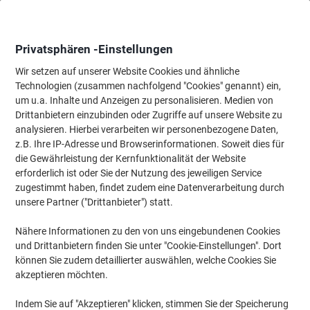
Skip
Skip
to
to
Content
Navigation
Privatsphären -Einstellungen
Wir setzen auf unserer Website Cookies und ähnliche
Technologien (zusammen nachfolgend "Cookies" genannt) ein,
Startseite
um u.a. Inhalte und Anzeigen zu personalisieren. Medien von
Bürobedarf
Schreibtisch-Ausstattung
Klammern & Reissnäge
Drittanbietern einzubinden oder Zugriffe auf unsere Website zu
Viking Gummibänder 150 x 1,5 mm Ø 100 mm Rot 100 g
analysieren. Hierbei verarbeiten wir personenbezogene Daten,
z.B. Ihre IP-Adresse und Browserinformationen. Soweit dies für
die Gewährleistung der Kernfunktionalität der Website
Marke:
Viking
Artikelnr.:
7368392
erforderlich ist oder Sie der Nutzung des jeweiligen Service
zugestimmt haben, findet zudem eine Datenverarbeitung durch
unsere Partner ("Drittanbieter") statt.
Eigen-
marke
Nähere Informationen zu den von uns eingebundenen Cookies
und Drittanbietern finden Sie unter "Cookie-Einstellungen". Dort
können Sie zudem detaillierter auswählen, welche Cookies Sie
akzeptieren möchten.
Indem Sie auf "Akzeptieren" klicken, stimmen Sie der Speicherung