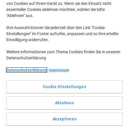
von Cookies auf Ihrem Gerät zu. Wenn sie den Einsatz nicht
essentieller Cookies ablehnen möchten, wählen Sie bitte
"Ablehnen" aus.
Ihre Auswahl können Sie jederzeit über den Link "Cookie-
Einstellungen" im Footer aufrufen, anpassen und so Ihre erteilte
Einwilligung widerrufen.
Weitere Informationen zum Thema Cookies finden Sie in unseren
Datenschutzerklärung
Datenschutzerklärung
Impressum
Cookie-Einstellungen
Halten Sie es zusammen, mit Viking
Ablehnen
Wenn Sie ein Gummibänder mit starkem Halt und weniger
Verschleiß benötigen holen Sie sich diese Bänder von Viking.
Vollständige Beschreibung lesen
Akzeptieren
Mehr Kaufen,
Mehr Sparen