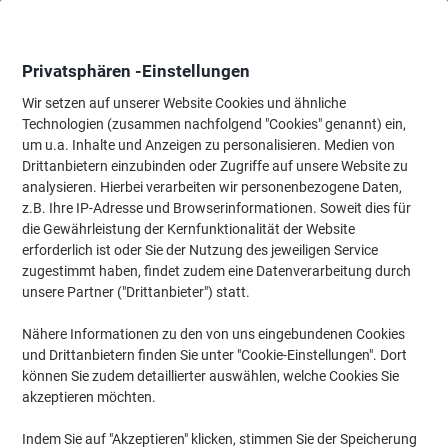
Skip
Skip
to
to
Content
Navigation
Privatsphären -Einstellungen
Wir setzen auf unserer Website Cookies und ähnliche
Technologien (zusammen nachfolgend "Cookies" genannt) ein,
Startseite
um u.a. Inhalte und Anzeigen zu personalisieren. Medien von
Papier, Versand & Pakete
Papier & Etiketten
Papier
Spezialp
Drittanbietern einzubinden oder Zugriffe auf unsere Website zu
Viking Computer-Endlospapier DIN A4+ Perforiert 70
analysieren. Hierbei verarbeiten wir personenbezogene Daten,
g/m² Weiß 2000 Blatt
z.B. Ihre IP-Adresse und Browserinformationen. Soweit dies für
die Gewährleistung der Kernfunktionalität der Website
erforderlich ist oder Sie der Nutzung des jeweiligen Service
Marke:
Viking
Artikelnr.:
LB2100
zugestimmt haben, findet zudem eine Datenverarbeitung durch
unsere Partner ("Drittanbieter") statt.
Nähere Informationen zu den von uns eingebundenen Cookies
Eigen-
marke
und Drittanbietern finden Sie unter "Cookie-Einstellungen". Dort
können Sie zudem detaillierter auswählen, welche Cookies Sie
Nachhaltig
akzeptieren möchten.
Indem Sie auf "Akzeptieren" klicken, stimmen Sie der Speicherung