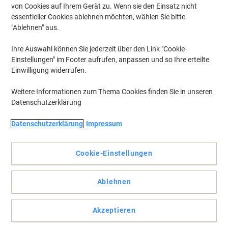
von Cookies auf Ihrem Gerät zu. Wenn sie den Einsatz nicht
essentieller Cookies ablehnen möchten, wählen Sie bitte
"Ablehnen" aus.
Ihre Auswahl können Sie jederzeit über den Link "Cookie-
Einstellungen" im Footer aufrufen, anpassen und so Ihre erteilte
Einwilligung widerrufen.
Weitere Informationen zum Thema Cookies finden Sie in unseren
Datenschutzerklärung
Datenschutzerklärung
Impressum
Cookie-Einstellungen
Computer-Endlospapier für ein sauberes Schriftbild
Ablehnen
Dieses Papier ist der Dauerläufer in jedem Nadeldrucker. Die glatte
Oberfläche macht es gut kopierbar, das Schriftbild ist sauber und
Akzeptieren
färbt nicht ab.