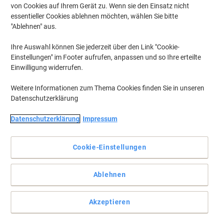
von Cookies auf Ihrem Gerät zu. Wenn sie den Einsatz nicht
essentieller Cookies ablehnen möchten, wählen Sie bitte
"Ablehnen" aus.
Ihre Auswahl können Sie jederzeit über den Link "Cookie-
Einstellungen" im Footer aufrufen, anpassen und so Ihre erteilte
Einwilligung widerrufen.
Weitere Informationen zum Thema Cookies finden Sie in unseren
Datenschutzerklärung
Datenschutzerklärung
Impressum
Cookie-Einstellungen
Die ideale Aufbewahrungslösung für ihren Schreibtisch, eine 4-
Ablehnen
bis 5-Schubladen Ablagebox
Ordnen Sie Ihren Schreibtisch mit diesen Aufbewahrungseinheiten,
Akzeptieren
die zur Aufbewahrung von Papierkram, Akten und vielem mehr
verwendet werden können.