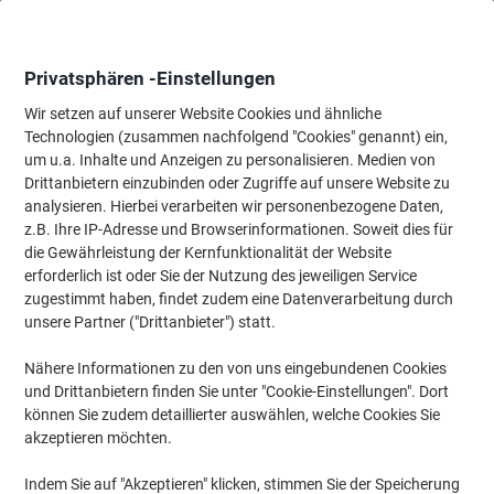
Skip
Skip
to
to
Content
Navigation
Privatsphären -Einstellungen
Wir setzen auf unserer Website Cookies und ähnliche
Technologien (zusammen nachfolgend "Cookies" genannt) ein,
Startseite
um u.a. Inhalte und Anzeigen zu personalisieren. Medien von
Bürobedarf
Schreibtisch-Ausstattung
Schreibtisch-Ablagen
Drittanbietern einzubinden oder Zugriffe auf unsere Website zu
Viking Schubladenboxen PS (Polystyrol) Mehrfarbig 5
analysieren. Hierbei verarbeiten wir personenbezogene Daten,
Schübe 28,4 x 34,8 x 29 cm DIN A4+
z.B. Ihre IP-Adresse und Browserinformationen. Soweit dies für
die Gewährleistung der Kernfunktionalität der Website
erforderlich ist oder Sie der Nutzung des jeweiligen Service
Marke:
Viking
Artikelnr.:
1031314
zugestimmt haben, findet zudem eine Datenverarbeitung durch
unsere Partner ("Drittanbieter") statt.
Nähere Informationen zu den von uns eingebundenen Cookies
Eigen-
marke
und Drittanbietern finden Sie unter "Cookie-Einstellungen". Dort
können Sie zudem detaillierter auswählen, welche Cookies Sie
Nachhaltig
akzeptieren möchten.
Indem Sie auf "Akzeptieren" klicken, stimmen Sie der Speicherung