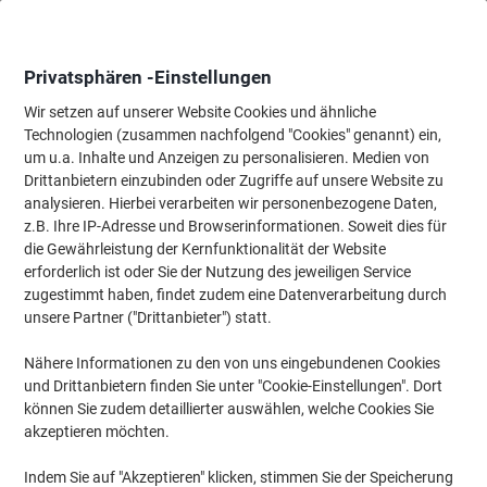
Skip
Skip
to
to
Content
Navigation
Privatsphären -Einstellungen
Wir setzen auf unserer Website Cookies und ähnliche
Technologien (zusammen nachfolgend "Cookies" genannt) ein,
Startseite
um u.a. Inhalte und Anzeigen zu personalisieren. Medien von
Papier, Versand & Pakete
Verpacken & Versenden
Briefumschl
Drittanbietern einzubinden oder Zugriffe auf unsere Website zu
Viking Briefumschläge Ohne Fenster B4 250 (B) x 353
analysieren. Hierbei verarbeiten wir personenbezogene Daten,
(H) mm Abziehstreifen Weiß 120 g/m² 250 Stück
z.B. Ihre IP-Adresse und Browserinformationen. Soweit dies für
die Gewährleistung der Kernfunktionalität der Website
erforderlich ist oder Sie der Nutzung des jeweiligen Service
Marke:
Viking
Artikelnr.:
2062424
zugestimmt haben, findet zudem eine Datenverarbeitung durch
unsere Partner ("Drittanbieter") statt.
Nähere Informationen zu den von uns eingebundenen Cookies
Eigen-
marke
und Drittanbietern finden Sie unter "Cookie-Einstellungen". Dort
können Sie zudem detaillierter auswählen, welche Cookies Sie
Nachhaltig
akzeptieren möchten.
Indem Sie auf "Akzeptieren" klicken, stimmen Sie der Speicherung