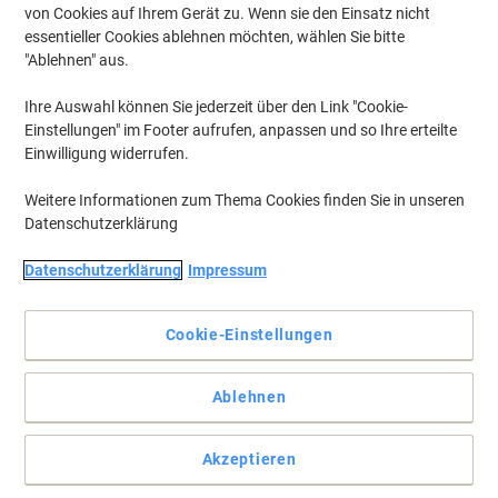
von Cookies auf Ihrem Gerät zu. Wenn sie den Einsatz nicht
essentieller Cookies ablehnen möchten, wählen Sie bitte
"Ablehnen" aus.
Ihre Auswahl können Sie jederzeit über den Link "Cookie-
Einstellungen" im Footer aufrufen, anpassen und so Ihre erteilte
Einwilligung widerrufen.
Weitere Informationen zum Thema Cookies finden Sie in unseren
Datenschutzerklärung
Datenschutzerklärung
Impressum
Cookie-Einstellungen
Schnell und einfach zugeklebt und losgeschickt
Ablehnen
Vertrauen Sie nicht irgendeinem Briefumschlag - die
Briefumschläge von Viking haben Sie dank der praktischen
Akzeptieren
Selbstklebung ganz schnell verschlossen und sicher verpackt!