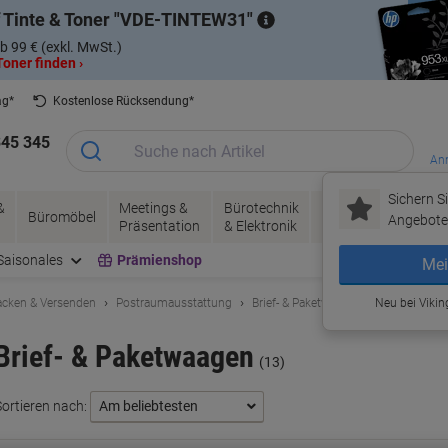
 Tinte & Toner
VDE-TINTEW31
b 99 € (exkl. MwSt.)
oner finden ›
ag*
Kostenlose Rücksendung*
345 345
Anm
Sichern Si
&
Meetings &
Bürotechnik
Tinte &
Papier, V
Büromöbel
Angebote 
Präsentation
& Elektronik
Toner
& Pakete
Saisonales
Prämienshop
Mei
acken & Versenden
Postraumausstattung
Brief- & Paketwaagen
Neu bei Vikin
Brief- & Paketwaagen
(13)
Sortieren nach: