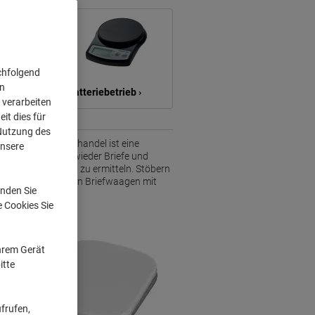
chfolgend
on
›
Batteriebetrieb ›
 verarbeiten
it dies für
 Nutzung des
cht nur im Versandhandel ist eine
unsere
s werden hin und wieder Briefe und
s für den Versand zu ermitteln. Stöbern
twaagen und besten Briefwaagen mit
nden Sie
e Cookies Sie
Ihrem Gerät
itte
frufen,