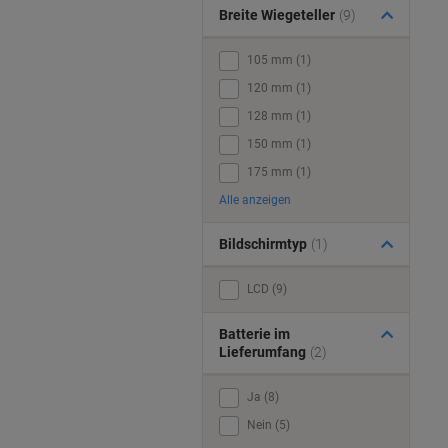
Breite Wiegeteller
(9)
105 mm (1)
120 mm (1)
128 mm (1)
150 mm (1)
175 mm (1)
Alle anzeigen
Bildschirmtyp
(1)
LCD (9)
Batterie im
Lieferumfang
(2)
Ja (8)
Nein (5)