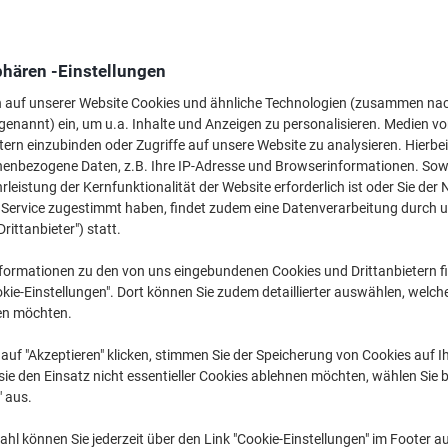
phären -Einstellungen
n auf unserer Website Cookies und ähnliche Technologien (zusammen na
genannt) ein, um u.a. Inhalte und Anzeigen zu personalisieren. Medien v
Briefwaage ›
Digitale Postwaage ›
Paketwaage 
tern einzubinden oder Zugriffe auf unsere Website zu analysieren. Hierbei
nenbezogene Daten, z.B. Ihre IP-Adresse und Browserinformationen. Sowe
leistung der Kernfunktionalität der Website erforderlich ist oder Sie der
Eine Briefwaage bzw. Paketwaage ist in Ihrer Poststelle unverzichtbar. Ni
n Service zugestimmt haben, findet zudem eine Datenverarbeitung durch 
Briefwaage sinnvoll, auch aus dem privaten Haushalt oder kleineren Büro
Drittanbieter") statt.
Päckchen versendet. Erfassen Sie das Gewicht Ihrer Sendung, um den Prei
Sie durch unser Top-Sortiment und entdecken Sie unsere günstigen Pake
formationen zu den von uns eingebundenen Cookies und Drittanbietern fi
Abschaltautomatik von DYMO, Maul oder WEDO.
kie-Einstellungen". Dort können Sie zudem detaillierter auswählen, welch
en möchten.
auf "Akzeptieren" klicken, stimmen Sie der Speicherung von Cookies auf 
ie den Einsatz nicht essentieller Cookies ablehnen möchten, wählen Sie b
" aus.
hl können Sie jederzeit über den Link "Cookie-Einstellungen" im Footer au