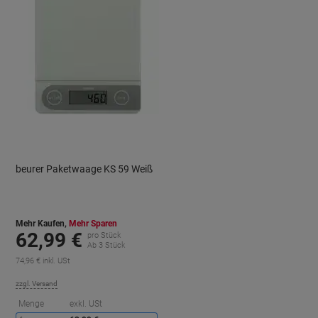
beurer Paketwaage KS 59 Weiß
Mehr Kaufen,
Mehr Sparen
62,99 €
pro Stück
Ab 3 Stück
74,96 € inkl. USt
zzgl. Versand
Sie
Menge
exkl. USt
sparen