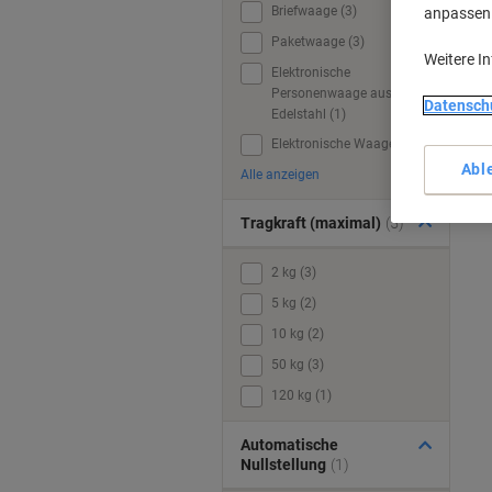
Briefwaage (3)
anpassen u
Paketwaage (3)
Weitere I
Elektronische
Personenwaage aus
Datensch
Edelstahl (1)
Elektronische Waage (1)
Abl
Alle anzeigen
Tragkraft (maximal)
(5)
2 kg (3)
5 kg (2)
10 kg (2)
50 kg (3)
120 kg (1)
Automatische
Nullstellung
(1)