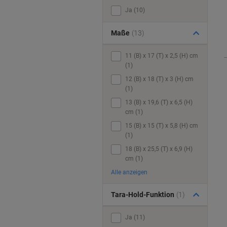
Ja (10)
Maße
(13)
11 (B) x 17 (T) x 2,5 (H) cm
(1)
12 (B) x 18 (T) x 3 (H) cm
(1)
13 (B) x 19,6 (T) x 6,5 (H)
cm (1)
15 (B) x 15 (T) x 5,8 (H) cm
(1)
18 (B) x 25,5 (T) x 6,9 (H)
cm (1)
Alle anzeigen
Tara-Hold-Funktion
(1)
Ja (11)