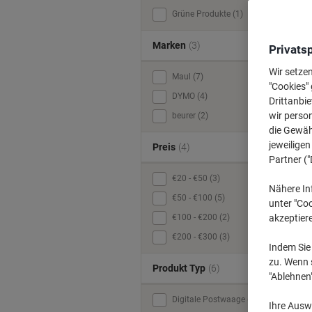
Grüne Produkte (1)
Marken
(3)
Privats
Wir setze
Maul (7)
"Cookies" 
DYMO (4)
Drittanbie
wir perso
beurer (2)
die Gewähr
jeweilige
Preis
(4)
Partner ("
€20 - €50 (3)
Nähere In
€50 - €100 (5)
unter "Coo
€100 - €200 (2)
akzeptier
€200 - €300 (3)
Indem Sie 
zu. Wenn s
Produkt Typ
(6)
"Ablehnen
Digitale Postwaage (4)
Ihre Auswa