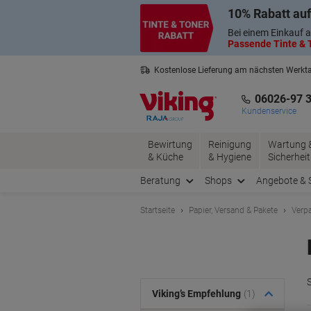
Skip
Skip
10% Rabatt auf
to
to
Content
Navigation
Bei einem Einkauf a
Passende Tinte & T
Kostenlose Lieferung am nächsten Werkt
3 Jahre Garantie auf alle Produkte
06026-97 
Kundenservice
Bewirtung
Reinigung
Wartung 
& Küche
& Hygiene
Sicherheit
Beratung
Shops
Angebote & 
Startseite
Papier, Versand & Pakete
Verp
Viking’s Empfehlung
(1)