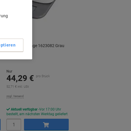
ärung
ptieren
Maul Briefwaage 1623082 Grau
Nur
44,29 €
pro Stück
52,71 € inkl. USt
zzgl. Versand
Aktuell verfügbar
Vor 17:00 Uhr
bestellt, am nächsten Werktag geliefert
Menge