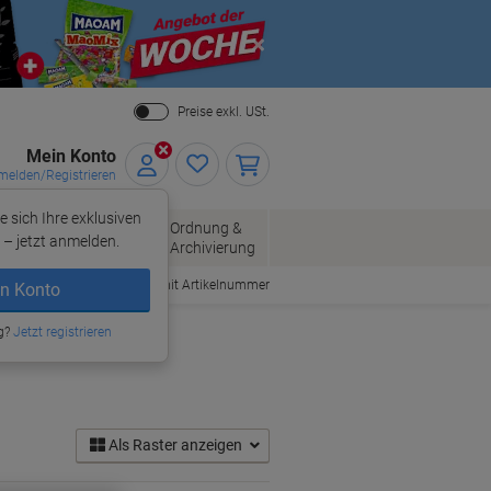
Close
Preise exkl. USt.
Mein Konto
elden/Registrieren
e sich Ihre exklusiven
ersand
Ordnung &
Bürobedarf
– jetzt anmelden.
Archivierung
Bestellen mit Artikelnummer
n Konto
g?
Jetzt registrieren
Als Raster anzeigen