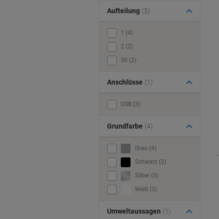
Aufteilung
(3)
1 (4)
2 (2)
50 (2)
Anschlüsse
(1)
USB (3)
Grundfarbe
(4)
Grau (4)
Schwarz (3)
Silber (3)
Weiß (3)
Umweltaussagen
(1)