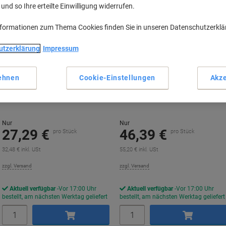
nd so Ihre erteilte Einwilligung widerrufen.
nformationen zum Thema Cookies finden Sie in unseren Datenschutzerkl
utzerklärung
Impressum
ehnen
Cookie-Einstellungen
Akze
Maul 1622002 Briefwaage Weiß
Dymo M2 Digitale Postwaage 2Kg
Schwarz
Nur
Nur
27,29 €
46,39 €
pro Stück
pro Stück
32,48 € inkl. USt
55,20 € inkl. USt
zzgl. Versand
zzgl. Versand
Aktuell verfügbar
Vor 17:00 Uhr
Aktuell verfügbar
Vor 17:00 Uhr
bestellt, am nächsten Werktag geliefert
bestellt, am nächsten Werktag geliefert
Menge
Menge