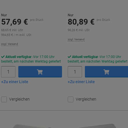
Nur
Nur
57,69 €
80,89 €
pro Stück
pro Stück
68,65 € inkl. USt
96,26 € inkl. USt
994,83 € / m exkl. USt
zzgl. Versand
zzgl. Versand
Aktuell verfügbar
Vor 17:00 Uhr
Aktuell verfügbar
Vor 17:00 Uhr
bestellt, am nächsten Werktag geliefert
bestellt, am nächsten Werktag geliefert
Menge
Menge
Zu einer Liste
Zu einer Liste
In den Warenkorb
In den Warenkorb
Vergleichen
Vergleichen