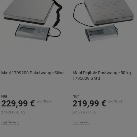
Maul 1799209 Paketwaage Silber
Maul Digitale Postwaage 50 kg
1795009 Grau
Nur
Nur
229,99 €
219,99 €
pro Stück
pro Stück
273,69 € inkl. USt
261,79 € inkl. USt
zzgl. Versand
zzgl. Versand