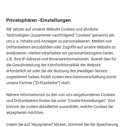
Skip
Skip
to
to
Content
Navigation
Privatsphären -Einstellungen
Wir setzen auf unserer Website Cookies und ähnliche
Technologien (zusammen nachfolgend "Cookies" genannt) ein,
Startseite
um u.a. Inhalte und Anzeigen zu personalisieren. Medien von
Bürobedarf
Schreibtisch-Ausstattung
Notizbücher, Notizblöck
Drittanbietern einzubinden oder Zugriffe auf unsere Website zu
Ursus Style Rechnungsbuch RE542SD A6 quer 2x40
analysieren. Hierbei verarbeiten wir personenbezogene Daten,
Blatt selbstdurchschreibend
z.B. Ihre IP-Adresse und Browserinformationen. Soweit dies für
die Gewährleistung der Kernfunktionalität der Website
erforderlich ist oder Sie der Nutzung des jeweiligen Service
Marke:
Ursus
Artikelnr.:
094210
zugestimmt haben, findet zudem eine Datenverarbeitung durch
unsere Partner ("Drittanbieter") statt.
Nähere Informationen zu den von uns eingebundenen Cookies
und Drittanbietern finden Sie unter "Cookie-Einstellungen". Dort
können Sie zudem detaillierter auswählen, welche Cookies Sie
akzeptieren möchten.
Indem Sie auf "Akzeptieren" klicken, stimmen Sie der Speicherung