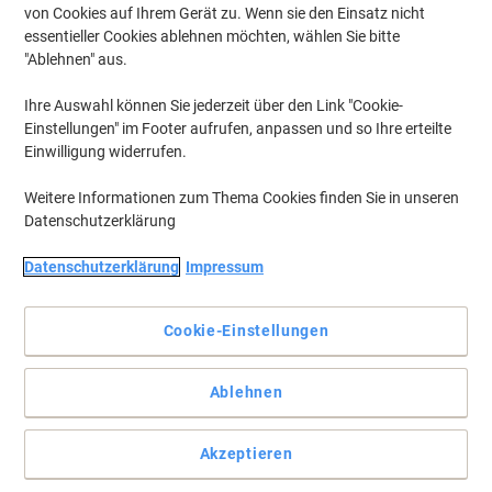
von Cookies auf Ihrem Gerät zu. Wenn sie den Einsatz nicht
essentieller Cookies ablehnen möchten, wählen Sie bitte
"Ablehnen" aus.
Ihre Auswahl können Sie jederzeit über den Link "Cookie-
Einstellungen" im Footer aufrufen, anpassen und so Ihre erteilte
Einwilligung widerrufen.
Weitere Informationen zum Thema Cookies finden Sie in unseren
Datenschutzerklärung
Datenschutzerklärung
Impressum
Alles im Blick!
Cookie-Einstellungen
Der zuverlässige Begleiter für die Rechnungsausstellung in A6.
Selbstdurchschreibend!
Ablehnen
Vollständige Beschreibung lesen
Mehr Kaufen,
Mehr Sparen
zzgl. Versand
6,99 €
Akzeptieren
pro Stück
Ab 5 Stück
8,32 € inkl. USt