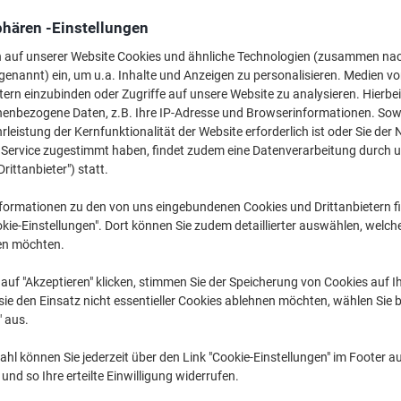
1,79 €
pro Stück
Ab 20 Stück
phären -Einstellungen
2,13 € inkl. USt
n auf unserer Website Cookies und ähnliche Technologien (zusammen na
genannt) ein, um u.a. Inhalte und Anzeigen zu personalisieren. Medien v
Menge
exkl. USt
tern einzubinden oder Zugriffe auf unsere Website zu analysieren. Hierbei
nenbezogene Daten, z.B. Ihre IP-Adresse und Browserinformationen. Sowe
Stück
1-9
2,19 €
leistung der Kernfunktionalität der Website erforderlich ist oder Sie der
Stück
10-19
1,99 €
-9%
n Service zugestimmt haben, findet zudem eine Datenverarbeitung durch 
Drittanbieter") statt.
Stück
20+
1,79 €
-18%
formationen zu den von uns eingebundenen Cookies und Drittanbietern fi
Aktuell verfügbar
Lieferung 2-3 We
kie-Einstellungen". Dort können Sie zudem detaillierter auswählen, welch
en möchten.
Menge
auf "Akzeptieren" klicken, stimmen Sie der Speicherung von Cookies auf 
Zu einer Liste
ie den Einsatz nicht essentieller Cookies ablehnen möchten, wählen Sie b
" aus.
Lieferinformationen
Zahlu
hl können Sie jederzeit über den Link "Cookie-Einstellungen" im Footer au
nd so Ihre erteilte Einwilligung widerrufen.