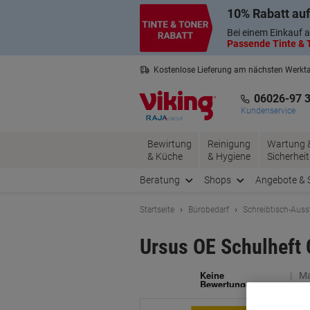
Skip
Skip
10% Rabatt auf
to
to
Content
Navigation
Bei einem Einkauf a
Passende Tinte & T
Kostenlose Lieferung am nächsten Werkt
3 Jahre Garantie auf alle Produkte
06026-97 
Kundenservice
Bewirtung
Reinigung
Wartung 
& Küche
& Hygiene
Sicherheit
Beratung
Shops
Angebote & 
Startseite
Bürobedarf
Schreibtisch-Auss
Ursus OE Schulheft 
Ma