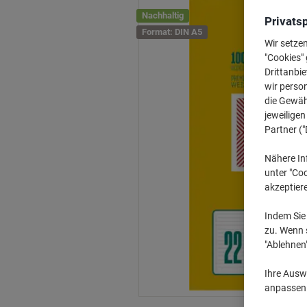
Nachhaltig
Privats
Format: DIN A5
Wir setze
"Cookies" 
Drittanbie
wir perso
die Gewähr
jeweilige
Partner ("
Nähere In
unter "Coo
akzeptier
Indem Sie 
zu. Wenn s
"Ablehnen
Ihre Auswa
anpassen u