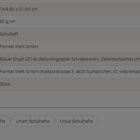
14,8 (B) x 21 (H) cm
80 g/m²
Schulheft
Format Werk GmbH
Blauer Engel UZ14b (Recyclingpapier Schreibwaren)
Österreichisches U
Format Werk GmbH (Wallackstrasse 3, 4623 Gunskirchen, AT, web/emai
Stück
fte
Liniert Schulhefte
Ursus Schulhefte