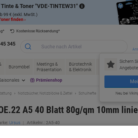
 Tinte & Toner
VDE-TINTEW31
b 99 € (exkl. MwSt.)
oner finden ›
ag*
Kostenlose Rücksendung*
345 345
Anm
Sichern Si
&
Meetings &
Bürotechnik
Tinte &
Papier, V
Büromöbel
Angebote 
Präsentation
& Elektronik
Toner
& Pakete
Saisonales
Prämienshop
Mei
tattung
Notizbücher, Notizblöcke & Zettel
Schulhefte
Neu bei Vikin
OE.22 A5 40 Blatt 80g/qm 10mm lini
rke:
Ursus
Artikelnr.:
2A5-40
Mehr Kaufen,
Mehr Sparen