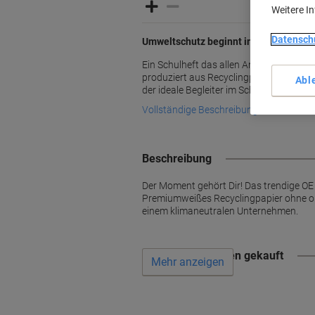
Weitere I
Datensch
Umweltschutz beginnt in der Schule
Ein Schulheft das allen Ansprüchen ger
produziert aus Recyclingpapier und mit 
Abl
der ideale Begleiter im Schulalltag.
Vollständige Beschreibung lesen
Beschreibung
Der Moment gehört Dir! Das trendige OE
Premiumweißes Recyclingpapier ohne opt
einem klimaneutralen Unternehmen.
Wird oft zusammen gekauft
Mehr anzeigen