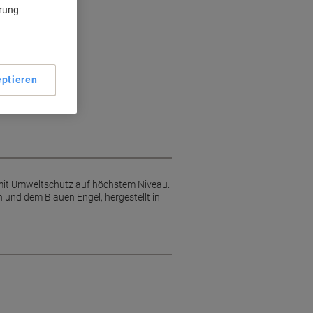
ärung
ptieren
 mit Umweltschutz auf höchstem Niveau.
und dem Blauen Engel, hergestellt in