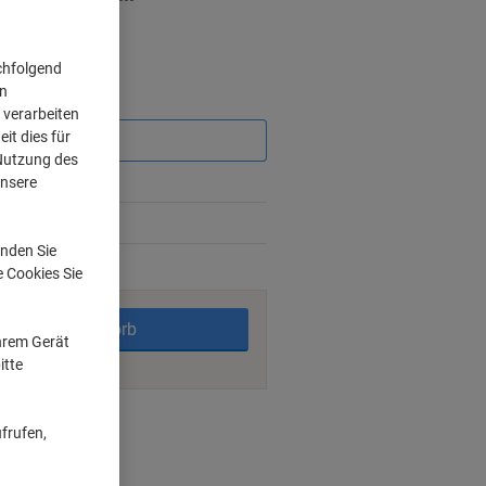
chfolgend
on
Sie
 verarbeiten
sparen
it dies für
 Nutzung des
unsere
nden Sie
rktage
e Cookies Sie
In den Warenkorb
Ihrem Gerät
itte
ngsmöglichkeiten
frufen,