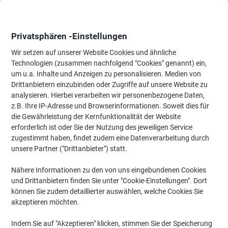
Skip
Skip
to
to
Content
Navigation
Privatsphären -Einstellungen
Wir setzen auf unserer Website Cookies und ähnliche
Technologien (zusammen nachfolgend "Cookies" genannt) ein,
Startseite
um u.a. Inhalte und Anzeigen zu personalisieren. Medien von
Bürobedarf
Schreibtisch-Ausstattung
Stempel
Text- & Da
Drittanbietern einzubinden oder Zugriffe auf unsere Website zu
Trodat Wortbandstempel Printy 4822
analysieren. Hierbei verarbeiten wir personenbezogene Daten,
z.B. Ihre IP-Adresse und Browserinformationen. Soweit dies für
die Gewährleistung der Kernfunktionalität der Website
Marke:
Trodat
Artikelnr.:
5967423
erforderlich ist oder Sie der Nutzung des jeweiligen Service
zugestimmt haben, findet zudem eine Datenverarbeitung durch
unsere Partner ("Drittanbieter") statt.
Nähere Informationen zu den von uns eingebundenen Cookies
und Drittanbietern finden Sie unter "Cookie-Einstellungen". Dort
können Sie zudem detaillierter auswählen, welche Cookies Sie
akzeptieren möchten.
Indem Sie auf "Akzeptieren" klicken, stimmen Sie der Speicherung