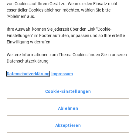
von Cookies auf Ihrem Gerät zu. Wenn sie den Einsatz nicht
essentieller Cookies ablehnen möchten, wählen Sie bitte
"Ablehnen" aus.
Ihre Auswahl können Sie jederzeit über den Link "Cookie-
Einstellungen" im Footer aufrufen, anpassen und so Ihre erteilte
Einwilligung widerrufen.
Weitere Informationen zum Thema Cookies finden Sie in unseren
Datenschutzerklärung
Datenschutzerklärung
Impressum
Der perfekte Stempel
Hinterlassen Sie mit diesem Trodat-Stempel einen bleibenden
Cookie-Einstellungen
Eindruck.
Vollständige Beschreibung lesen
Ablehnen
Nur
zzgl. Versand
33,49 €
pro Stück
Akzeptieren
39,85 € inkl. USt
Aktuell verfügbar
Vor 17:00 Uhr bestellt, Lieferzeit innerhalb von 3-7