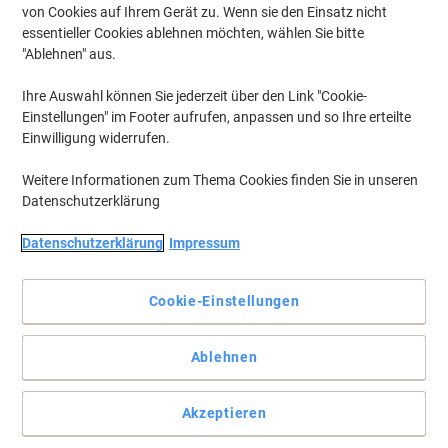
von Cookies auf Ihrem Gerät zu. Wenn sie den Einsatz nicht
essentieller Cookies ablehnen möchten, wählen Sie bitte
"Ablehnen" aus.
Ihre Auswahl können Sie jederzeit über den Link "Cookie-
Einstellungen" im Footer aufrufen, anpassen und so Ihre erteilte
Einwilligung widerrufen.
Weitere Informationen zum Thema Cookies finden Sie in unseren
Datenschutzerklärung
Datenschutzerklärung
Impressum
Cookie-Einstellungen
Internetverbindung schnell gemacht
Ablehnen
Mit dem TP-Link WLAN USB-Stick fügen Sie ein Laptop oder einen
PC auf einfachste Weise via USB Ihrem Netzwerk hinzu.
Vollständige Beschreibung lesen
Akzeptieren
Mehr Kaufen,
Mehr Sparen