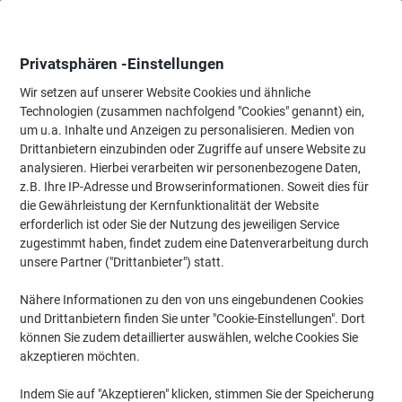
Skip
Skip
to
to
Content
Navigation
Privatsphären -Einstellungen
Wir setzen auf unserer Website Cookies und ähnliche
Technologien (zusammen nachfolgend "Cookies" genannt) ein,
Startseite
um u.a. Inhalte und Anzeigen zu personalisieren. Medien von
Bürotechnik & Technologie
Computertechnik & Zubehör
Netz
Drittanbietern einzubinden oder Zugriffe auf unsere Website zu
TP-LINK USB Stick TL-WN823N
analysieren. Hierbei verarbeiten wir personenbezogene Daten,
z.B. Ihre IP-Adresse und Browserinformationen. Soweit dies für
die Gewährleistung der Kernfunktionalität der Website
Marke:
TP-LINK
Artikelnr.:
2018337
erforderlich ist oder Sie der Nutzung des jeweiligen Service
zugestimmt haben, findet zudem eine Datenverarbeitung durch
unsere Partner ("Drittanbieter") statt.
Nähere Informationen zu den von uns eingebundenen Cookies
und Drittanbietern finden Sie unter "Cookie-Einstellungen". Dort
können Sie zudem detaillierter auswählen, welche Cookies Sie
akzeptieren möchten.
Indem Sie auf "Akzeptieren" klicken, stimmen Sie der Speicherung