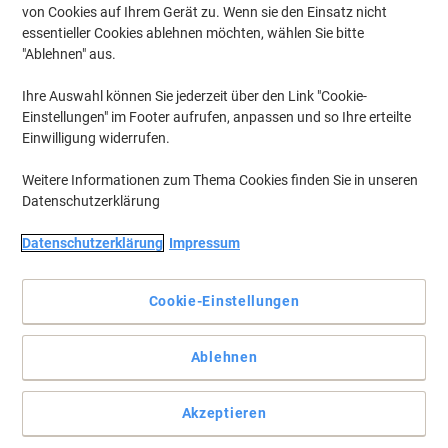
von Cookies auf Ihrem Gerät zu. Wenn sie den Einsatz nicht
essentieller Cookies ablehnen möchten, wählen Sie bitte
"Ablehnen" aus.
Ihre Auswahl können Sie jederzeit über den Link "Cookie-
Einstellungen" im Footer aufrufen, anpassen und so Ihre erteilte
Einwilligung widerrufen.
Weitere Informationen zum Thema Cookies finden Sie in unseren
Datenschutzerklärung
Datenschutzerklärung
Impressum
Cookie-Einstellungen
Hohe Kapazität
Ablehnen
Das fortschrittliche Mini Jumbo Toilettenpapier besteht aus zwei
Schichten, bildet ein gutes Gleichgewicht zwischen Kosten und
Akzeptieren
Leistung und ist ideal für Standorte mit einer mittleren bis großen
Besucherzahl.