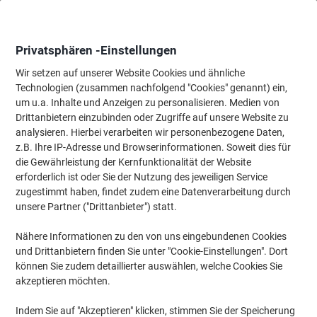
Skip
Skip
to
to
Content
Navigation
Privatsphären -Einstellungen
Wir setzen auf unserer Website Cookies und ähnliche
Technologien (zusammen nachfolgend "Cookies" genannt) ein,
Startseite
um u.a. Inhalte und Anzeigen zu personalisieren. Medien von
Reinigung & Hygiene
Reinigung & Hygiene
Hygieneartikel
Drittanbietern einzubinden oder Zugriffe auf unsere Website zu
Mini Jumbo Toilettenpapier 2-lagig 120278 12 Rollen à
analysieren. Hierbei verarbeiten wir personenbezogene Daten,
1214 Blatt
z.B. Ihre IP-Adresse und Browserinformationen. Soweit dies für
die Gewährleistung der Kernfunktionalität der Website
erforderlich ist oder Sie der Nutzung des jeweiligen Service
Marke:
Markenlos
Artikelnr.:
4097199
zugestimmt haben, findet zudem eine Datenverarbeitung durch
unsere Partner ("Drittanbieter") statt.
Nähere Informationen zu den von uns eingebundenen Cookies
Nachhaltig
und Drittanbietern finden Sie unter "Cookie-Einstellungen". Dort
können Sie zudem detaillierter auswählen, welche Cookies Sie
akzeptieren möchten.
Indem Sie auf "Akzeptieren" klicken, stimmen Sie der Speicherung