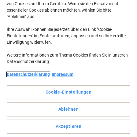
von Cookies auf Ihrem Gerät zu. Wenn sie den Einsatz nicht
essentieller Cookies ablehnen möchten, wählen Sie bitte
"Ablehnen" aus.
Ihre Auswahl können Sie jederzeit über den Link "Cookie-
Einstellungen" im Footer aufrufen, anpassen und so Ihre erteilte
Einwilligung widerrufen.
Weitere Informationen zum Thema Cookies finden Sie in unseren
Datenschutzerklärung
Datenschutzerklärung
Impressum
Cookie-Einstellungen
Die Tork Wischtücher bieten zuverlässige Reinigungskraft für
den Alltag
Ablehnen
Das weiße Tork-Wischtuch M2 vereint 1-lagige Saugkraft, einfache
Zentralentnahme und Kompatibilität mit Tork
Akzeptieren
Innenabrollungsspendern für effiziente Reinigung.
Vollständige Beschreibung lesen