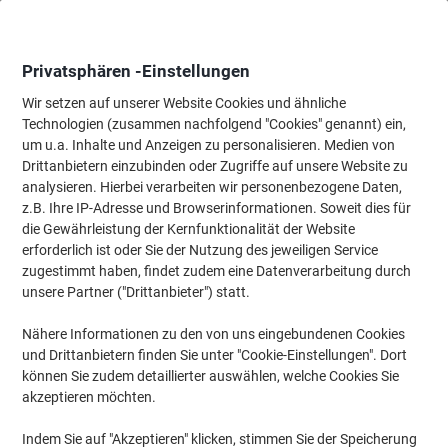
Skip
Skip
to
to
Content
Navigation
Privatsphären -Einstellungen
Wir setzen auf unserer Website Cookies und ähnliche
Technologien (zusammen nachfolgend "Cookies" genannt) ein,
Startseite
um u.a. Inhalte und Anzeigen zu personalisieren. Medien von
Reinigung & Hygiene
Reinigung & Hygiene
Reinigungsartikel
Drittanbietern einzubinden oder Zugriffe auf unsere Website zu
Tork Wischtuchrolle M2 1-lagig 2 Rollen
analysieren. Hierbei verarbeiten wir personenbezogene Daten,
z.B. Ihre IP-Adresse und Browserinformationen. Soweit dies für
die Gewährleistung der Kernfunktionalität der Website
Marke:
Tork
Artikelnr.:
3390106
erforderlich ist oder Sie der Nutzung des jeweiligen Service
zugestimmt haben, findet zudem eine Datenverarbeitung durch
unsere Partner ("Drittanbieter") statt.
Nachhaltig
Nähere Informationen zu den von uns eingebundenen Cookies
Neuer niedriger Preis
und Drittanbietern finden Sie unter "Cookie-Einstellungen". Dort
können Sie zudem detaillierter auswählen, welche Cookies Sie
akzeptieren möchten.
Indem Sie auf "Akzeptieren" klicken, stimmen Sie der Speicherung