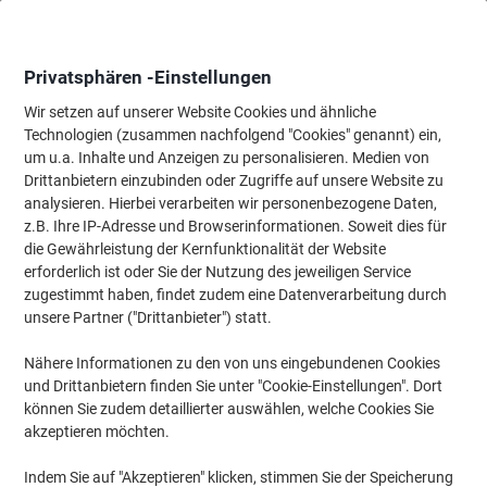
Skip
Skip
to
to
Content
Navigation
Privatsphären -Einstellungen
Wir setzen auf unserer Website Cookies und ähnliche
Technologien (zusammen nachfolgend "Cookies" genannt) ein,
Startseite
um u.a. Inhalte und Anzeigen zu personalisieren. Medien von
Reinigung & Hygiene
Reinigung & Hygiene
Mülleimer & Zube
Drittanbietern einzubinden oder Zugriffe auf unsere Website zu
Tork Müllsäcke 5 L Schwarz LDPE (Polyethylen
analysieren. Hierbei verarbeiten wir personenbezogene Daten,
niedriger Dichte) 20 Rollen à 50 Stück
z.B. Ihre IP-Adresse und Browserinformationen. Soweit dies für
die Gewährleistung der Kernfunktionalität der Website
erforderlich ist oder Sie der Nutzung des jeweiligen Service
Marke:
Tork
Artikelnr.:
2842364
zugestimmt haben, findet zudem eine Datenverarbeitung durch
unsere Partner ("Drittanbieter") statt.
Nähere Informationen zu den von uns eingebundenen Cookies
und Drittanbietern finden Sie unter "Cookie-Einstellungen". Dort
können Sie zudem detaillierter auswählen, welche Cookies Sie
akzeptieren möchten.
Indem Sie auf "Akzeptieren" klicken, stimmen Sie der Speicherung