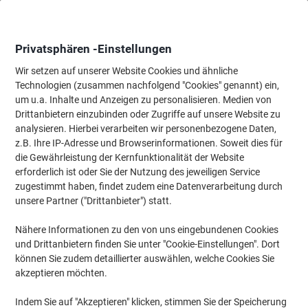
Skip
Skip
to
to
Content
Navigation
Privatsphären -Einstellungen
Wir setzen auf unserer Website Cookies und ähnliche
Technologien (zusammen nachfolgend "Cookies" genannt) ein,
Startseite
um u.a. Inhalte und Anzeigen zu personalisieren. Medien von
Reinigung & Hygiene
Reinigung & Hygiene
Hygieneartikel
Drittanbietern einzubinden oder Zugriffe auf unsere Website zu
Tork Xpress Compressed Premium Papierhandtücher H2
analysieren. Hierbei verarbeiten wir personenbezogene Daten,
M-falz Weiß 2-lagig 100888 12 Stück à 170 Blatt
z.B. Ihre IP-Adresse und Browserinformationen. Soweit dies für
die Gewährleistung der Kernfunktionalität der Website
erforderlich ist oder Sie der Nutzung des jeweiligen Service
Marke:
Tork
Artikelnr.:
1267980
zugestimmt haben, findet zudem eine Datenverarbeitung durch
unsere Partner ("Drittanbieter") statt.
Nähere Informationen zu den von uns eingebundenen Cookies
Nachhaltig
und Drittanbietern finden Sie unter "Cookie-Einstellungen". Dort
Neuer niedriger Preis
können Sie zudem detaillierter auswählen, welche Cookies Sie
akzeptieren möchten.
Indem Sie auf "Akzeptieren" klicken, stimmen Sie der Speicherung