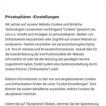
Skip
Skip
to
to
Content
Navigation
Privatsphären -Einstellungen
Wir setzen auf unserer Website Cookies und ähnliche
Technologien (zusammen nachfolgend "Cookies" genannt) ein,
Startseite
um u.a. Inhalte und Anzeigen zu personalisieren. Medien von
Büromöbel
Büromöbel
Stühle
Meeting- & Konferenzstühl
Drittanbietern einzubinden oder Zugriffe auf unsere Website zu
TOPSTAR Sitness Cube Konferenzstuhl Stoff Feste
analysieren. Hierbei verarbeiten wir personenbezogene Daten,
Armlehne Höhenverstellbarer Sitz Anthrazit 110 kg
z.B. Ihre IP-Adresse und Browserinformationen. Soweit dies für
die Gewährleistung der Kernfunktionalität der Website
erforderlich ist oder Sie der Nutzung des jeweiligen Service
Marke:
TOPSTAR
Artikelnr.:
3176934
zugestimmt haben, findet zudem eine Datenverarbeitung durch
unsere Partner ("Drittanbieter") statt.
Nähere Informationen zu den von uns eingebundenen Cookies
und Drittanbietern finden Sie unter "Cookie-Einstellungen". Dort
können Sie zudem detaillierter auswählen, welche Cookies Sie
akzeptieren möchten.
Indem Sie auf "Akzeptieren" klicken, stimmen Sie der Speicherung