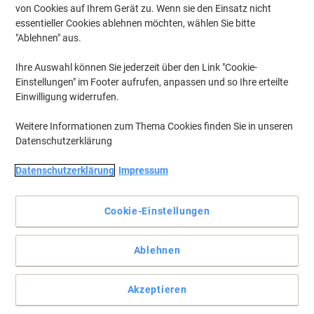
von Cookies auf Ihrem Gerät zu. Wenn sie den Einsatz nicht
essentieller Cookies ablehnen möchten, wählen Sie bitte
"Ablehnen" aus.
Ihre Auswahl können Sie jederzeit über den Link "Cookie-
Einstellungen" im Footer aufrufen, anpassen und so Ihre erteilte
Einwilligung widerrufen.
Weitere Informationen zum Thema Cookies finden Sie in unseren
Datenschutzerklärung
Datenschutzerklärung
Impressum
Wohnlich und modern
Cookie-Einstellungen
Mit dem Cube hält Stil und Eleganz Einzug in Ihren Konferenz- und
Tagungsräumen. Verlassen Sie sich auf Topstar.
Vollständige Beschreibung lesen
Ablehnen
Mehr Kaufen,
Mehr Sparen
zzgl. Versand
276,99 €
pro Stück
Akzeptieren
Ab 2 Stück
329,62 € inkl. USt