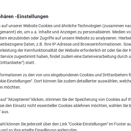
Mehr Kaufen,
Mehr Sparen
4,99 €
pro Stück
phären -Einstellungen
Ab 6 Stück
5,94 € inkl. USt
n auf unserer Website Cookies und ähnliche Technologien (zusammen na
0,08 € / m exkl. USt
genannt) ein, um u.a. Inhalte und Anzeigen zu personalisieren. Medien v
tern einzubinden oder Zugriffe auf unsere Website zu analysieren. Hierbei
Menge
exkl. USt
nenbezogene Daten, z.B. Ihre IP-Adresse und Browserinformationen. Sowe
leistung der Kernfunktionalität der Website erforderlich ist oder Sie der
Stück
1-2
5,79 €
n Service zugestimmt haben, findet zudem eine Datenverarbeitung durch 
Drittanbieter") statt.
Stück
3-5
5,39 €
-6%
formationen zu den von uns eingebundenen Cookies und Drittanbietern fi
Stück
6+
4,99 €
-13%
kie-Einstellungen". Dort können Sie zudem detaillierter auswählen, welch
en möchten.
Aktuell verfügbar
Vor 17:00 Uhr be
auf "Akzeptieren" klicken, stimmen Sie der Speicherung von Cookies auf 
Menge
ie den Einsatz nicht essentieller Cookies ablehnen möchten, wählen Sie b
" aus.
Zu einer Liste
hl können Sie jederzeit über den Link "Cookie-Einstellungen" im Footer au
Lieferinformationen
Zahlu
nd so Ihre erteilte Einwilligung widerrufen.