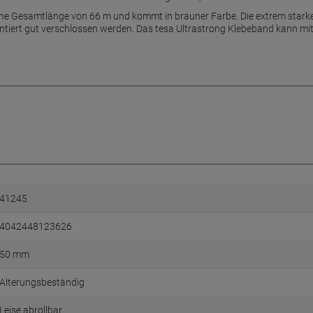
ne Gesamtlänge von 66 m und kommt in brauner Farbe. Die extrem starke 
tiert gut verschlossen werden. Das tesa Ultrastrong Klebeband kann mit
.
41245
4042448123626
50 mm
Alterungsbeständig
Leise abrollbar