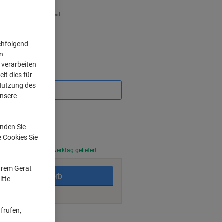
zzgl. Versand
chfolgend
on
 verarbeiten
Sie
it dies für
sparen
 Nutzung des
unsere
nden Sie
e Cookies Sie
stellt, am nächsten Werktag geliefert
Ihrem Gerät
In den Warenkorb
itte
frufen,
ngsmöglichkeiten