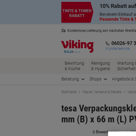
Skip
Skip
10% Rabatt auf
to
to
Content
Navigation
Bei einem Einkauf a
Passende Tinte & T
Kostenlose Lieferung am nächsten Werkt
3 Jahre Garantie auf alle Produkte
06026-97 
Kundenservice
Bewirtung
Reinigung
Wartung 
& Küche
& Hygiene
Sicherheit
Beratung
Shops
Angebote & 
Startseite
Papier, Versand & Pakete
Verp
tesa Verpackungskle
mm (B) x 66 m (L) P
Ma