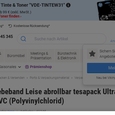
 Tinte & Toner
VDE-TINTEW31
b 99 € (exkl. MwSt.)
oner finden ›
ag*
Kostenlose Rücksendung*
345 345
Anm
Sichern Si
&
Meetings &
Bürotechnik
Tinte &
Papier, V
Büromöbel
Angebote 
Präsentation
& Elektronik
Toner
& Pakete
Saisonales
Prämienshop
Mei
acken & Versenden
Porto & Verpackungsmaterial
Verpackungsklebeband & Pac
Neu bei Vikin
beband Leise abrollbar tesapack Ultr
VC (Polyvinylchlorid)
rke:
tesa
Artikelnr.:
41245