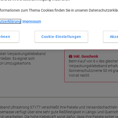
nformationen zum Thema Cookies finden Sie in unseren Datenschutzerkl
Haupteigenschaften
Sehr reißfest
utzerklärung
Impressum
Leises Abrollen
Hohe Klebekraft
Geeignet für Verpackungsa
ehnen
Cookie-Einstellungen
Akze
Mehr anzeigen
esa für sicheres Verpacken
festen Verpackungsklebeband
Inkl. Geschenk
ließen. Es eignet sich
Beim Kauf von 6 x des gleiche
von Umzugskartons.
Verpackungsklebeband erhalte
Sonnenschutzcreme 50 ml grat
Vorrat reicht.
band Ultrastrong 57177 verschließt ihre Pakete und Versandschachteln 
bemasse verfügt über eine sehr gute Reißfestigkeit in Längs- und Querri
und verarbeiten. Die hohe Klebekraft sorgt dafür, dass Ihre Pakete sicher