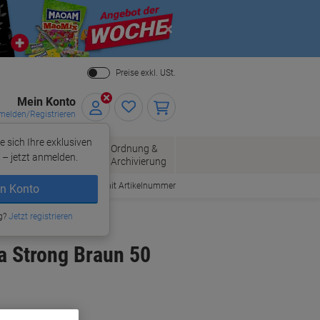
Close
Preise exkl. USt.
Mein Konto
elden/Registrieren
e sich Ihre exklusiven
ersand
Ordnung &
Bürobedarf
– jetzt anmelden.
Archivierung
Bestellen mit Artikelnummer
n Konto
kbandabroller
g?
Jetzt registrieren
a Strong Braun 50