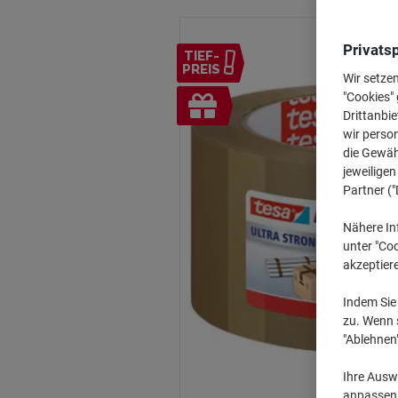
Privats
TIEF-
PREIS
Wir setze
Inkl.
"Cookies" 
Drittanbie
Geschenk
wir perso
die Gewähr
jeweilige
Partner ("
Nähere In
unter "Coo
akzeptier
Indem Sie 
zu. Wenn s
"Ablehnen
Ihre Auswa
anpassen u