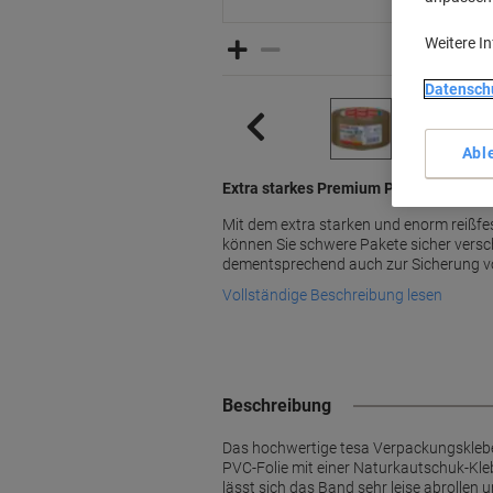
Weitere I
Datensch
Abl
Extra starkes Premium Packband von t
Mit dem extra starken und enorm reiß
können Sie schwere Pakete sicher versch
dementsprechend auch zur Sicherung 
Vollständige Beschreibung lesen
Beschreibung
Das hochwertige tesa Verpackungsklebe
PVC-Folie mit einer Naturkautschuk-Kle
lässt sich das Band sehr leise abrollen 