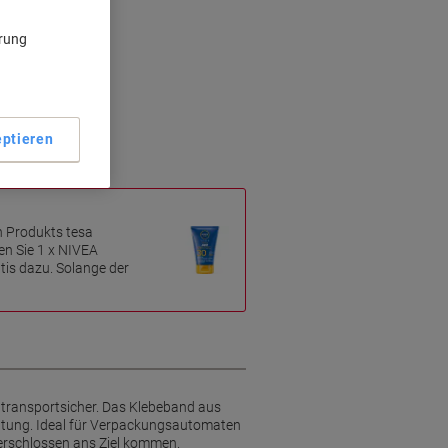
ärung
utomaten
ptieren
n Produkts tesa
n Sie 1 x NIVEA
is dazu. Solange der
transportsicher. Das Klebeband aus
chtung. Ideal für Verpackungsautomaten
 verschlossen ans Ziel kommen.