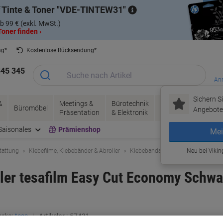
 Tinte & Toner
VDE-TINTEW31
b 99 € (exkl. MwSt.)
oner finden ›
ag*
Kostenlose Rücksendung*
345 345
Anm
Sichern Si
&
Meetings &
Bürotechnik
Tinte &
Papier, V
Büromöbel
Angebote 
Präsentation
& Elektronik
Toner
& Pakete
Saisonales
Prämienshop
Mei
tattung
Klebefilme, Klebebänder & Abroller
Klebebandabroller
Neu bei Vikin
ler tesafilm Easy Cut Economy Schwa
rke:
tesa
Artikelnr.:
57431