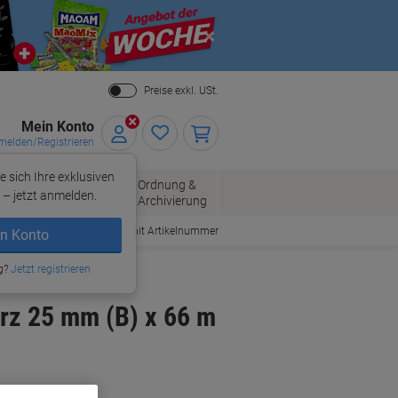
Close
Preise exkl. USt.
Mein Konto
elden/Registrieren
e sich Ihre exklusiven
ersand
Ordnung &
Bürobedarf
– jetzt anmelden.
Archivierung
Bestellen mit Artikelnummer
n Konto
g?
Jetzt registrieren
rz 25 mm (B) x 66 m