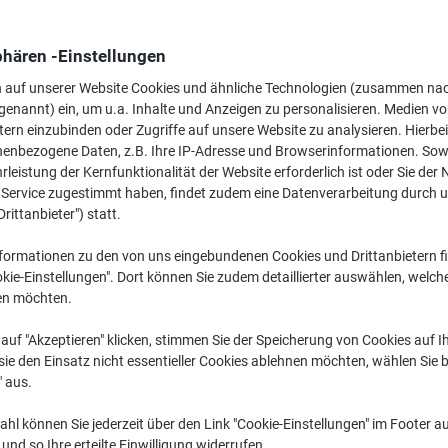
Mehr Kaufen,
Mehr Sparen
14,99 €
pro Stück
phären -Einstellungen
Ab 3 Stück
17,84 € inkl. USt
n auf unserer Website Cookies und ähnliche Technologien (zusammen na
0,23 € / m exkl. USt
genannt) ein, um u.a. Inhalte und Anzeigen zu personalisieren. Medien v
tern einzubinden oder Zugriffe auf unsere Website zu analysieren. Hierbei
Menge
exkl. USt
nenbezogene Daten, z.B. Ihre IP-Adresse und Browserinformationen. Sowe
leistung der Kernfunktionalität der Website erforderlich ist oder Sie der
Stück
1-2
16,49 €
n Service zugestimmt haben, findet zudem eine Datenverarbeitung durch 
Drittanbieter") statt.
Stück
3+
14,99 €
-9%
formationen zu den von uns eingebundenen Cookies und Drittanbietern fi
Aktuell verfügbar
Vor 17:00 Uhr be
kie-Einstellungen". Dort können Sie zudem detaillierter auswählen, welch
en möchten.
Menge
auf "Akzeptieren" klicken, stimmen Sie der Speicherung von Cookies auf 
Zu einer Liste
ie den Einsatz nicht essentieller Cookies ablehnen möchten, wählen Sie b
" aus.
Lieferinformationen
Zahlu
hl können Sie jederzeit über den Link "Cookie-Einstellungen" im Footer au
nd so Ihre erteilte Einwilligung widerrufen.