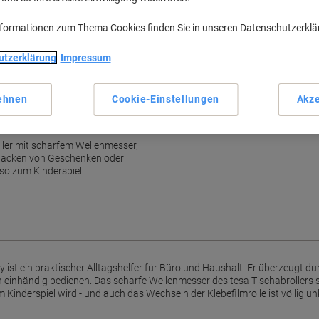
Haupteigenschaften
Stabiler, rutschfester Stand
nformationen zum Thema Cookies finden Sie in unseren Datenschutzerkl
Einhändige Bedienung
Scharfes Wellenmesser
utzerklärung
Impressum
Einfache Rollenwechsel
Mehr anzeigen
ehnen
Cookie-Einstellungen
Akze
ziertes Abreißen von tesafilm
ller mit scharfem Wellenmesser,
rpacken von Geschenken oder
so zum Kinderspiel.
 ist ein praktischer Alltagshelfer für Büro und Haushalt. Er überzeugt d
n einhändig bedienen. Das scharfe Wellenmesser des tesa Tischabrollers 
 Kinderspiel wird - und auch das Wechseln der Klebefilmrolle ist völlig unk