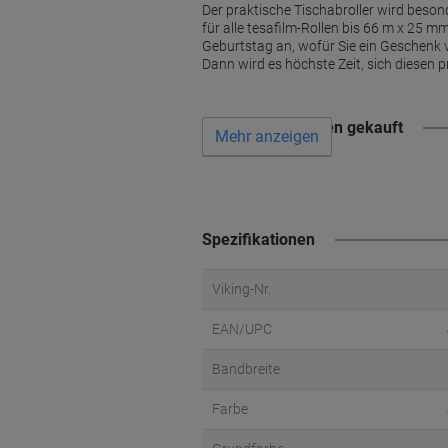
Der praktische Tischabroller wird beso
für alle tesafilm-Rollen bis 66 m x 25 mm 
Geburtstag an, wofür Sie ein Geschenk v
Dann wird es höchste Zeit, sich diesen p
Wird oft zusammen gekauft
Mehr anzeigen
Spezifikationen
Viking-Nr.
EAN/UPC
Bandbreite
Farbe