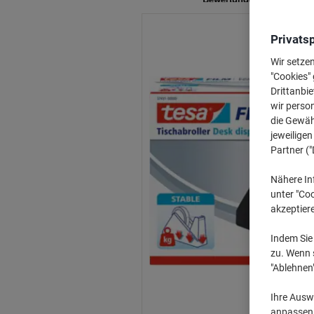
Privats
Wir setze
"Cookies" 
Drittanbie
wir perso
die Gewähr
jeweilige
Partner ("
Nähere In
unter "Coo
akzeptier
Indem Sie 
zu. Wenn s
"Ablehnen
Ihre Auswa
anpassen u