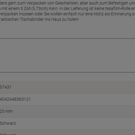
nders gern zum Verpacken von Geschenken, aber auch zum Befestigen und 
mit einem 3 Zoll (5,73cm) Kern. In der Lieferung ist keine tesafilm-Rolle en
erpacken müssen oder Sie wollen einfach nur eine Notiz als Erinnerung o
raktischen Tischabroller ins Haus zu holen!
57431
4042448363121
25 mm
Schwarz