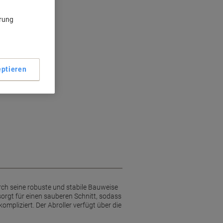
ärung
ptieren
urch seine robuste und stabile Bauweise
sorgt für einen sauberen Schnitt, sodass
ompliziert. Der Abroller verfügt über die