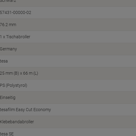
Schwarz
57431-00000-02
76.2 mm
1 x Tischabroller
Germany
tesa
25 mm (B) x 66 m (L)
PS (Polystyrol)
Einseitig
tesafilm Easy Cut Economy
Klebebandabroller
tesa SE