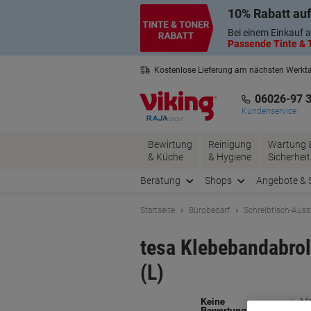
Skip
Skip
10% Rabatt auf
to
to
Content
Navigation
Bei einem Einkauf a
Passende Tinte & T
Kostenlose Lieferung am nächsten Werkt
3 Jahre Garantie auf alle Produkte
06026-97 
Kundenservice
Bewirtung
Reinigung
Wartung 
& Küche
& Hygiene
Sicherheit
Beratung
Shops
Angebote & 
Startseite
Bürobedarf
Schreibtisch-Auss
tesa Klebebandabrol
(L)
Ma