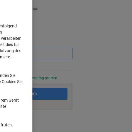
zzgl. Versand
chfolgend
on
 verarbeiten
Sie
it dies für
sparen
 Nutzung des
unsere
nden Sie
stellt, am nächsten Werktag geliefert
e Cookies Sie
In den Warenkorb
Ihrem Gerät
itte
ngsmöglichkeiten
frufen,