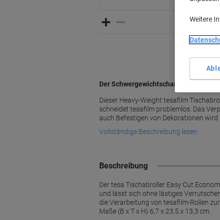
Weitere I
Datensch
Abl
Der Schwergewichtschamp für unkompli
Dieser Heavy-Weight tesafilm Tischabro
schneidet tesafilm problemlos. Das Ve
auch Befestigen von Dekorationen wird 
Vollständige Beschreibung lesen
Beschreibung
Der tesa Tischabroller Easy Cut Economy
und lässt sich ohne lästiges Verrutsche
die Verarbeitung von tesafilm-Rollen zum
Maße (B x T x H) 6,7 x 23,5 x 13,3 cm.