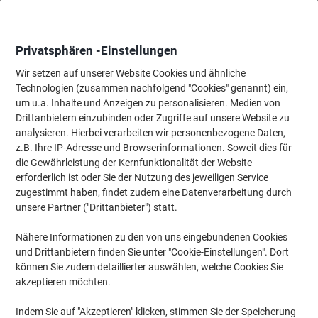
Skip
Skip
to
to
Content
Navigation
Privatsphären -Einstellungen
Wir setzen auf unserer Website Cookies und ähnliche
Technologien (zusammen nachfolgend "Cookies" genannt) ein,
Startseite
um u.a. Inhalte und Anzeigen zu personalisieren. Medien von
Bürobedarf
Schreiben & Zeichnen
Marker
CD, DVD & OHP 
Drittanbietern einzubinden oder Zugriffe auf unsere Website zu
STABILO OHPen universal Folienstift 1.0 mm
analysieren. Hierbei verarbeiten wir personenbezogene Daten,
Nadelspitze Schwarz
z.B. Ihre IP-Adresse und Browserinformationen. Soweit dies für
die Gewährleistung der Kernfunktionalität der Website
erforderlich ist oder Sie der Nutzung des jeweiligen Service
Marke:
STABILO
Artikelnr.:
4586823
zugestimmt haben, findet zudem eine Datenverarbeitung durch
unsere Partner ("Drittanbieter") statt.
Nähere Informationen zu den von uns eingebundenen Cookies
und Drittanbietern finden Sie unter "Cookie-Einstellungen". Dort
können Sie zudem detaillierter auswählen, welche Cookies Sie
akzeptieren möchten.
Indem Sie auf "Akzeptieren" klicken, stimmen Sie der Speicherung