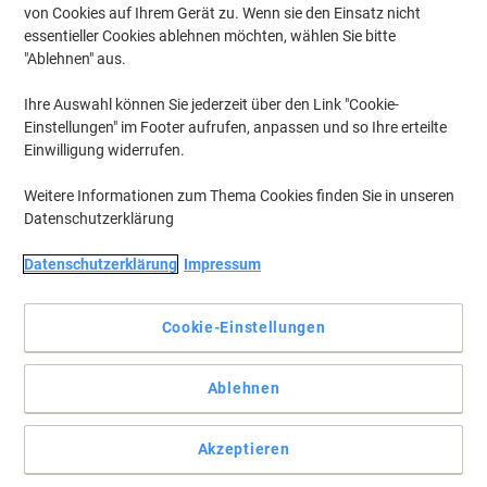
von Cookies auf Ihrem Gerät zu. Wenn sie den Einsatz nicht
essentieller Cookies ablehnen möchten, wählen Sie bitte
"Ablehnen" aus.
Ihre Auswahl können Sie jederzeit über den Link "Cookie-
Einstellungen" im Footer aufrufen, anpassen und so Ihre erteilte
Einwilligung widerrufen.
Weitere Informationen zum Thema Cookies finden Sie in unseren
Datenschutzerklärung
Datenschutzerklärung
Impressum
+
5
mehr
Cookie-Einstellungen
Seit Jahrzehnten ein edler und eleganter Klassiker - Taschen
mit Krokodilaufdruck
Ablehnen
Die Taschen aus Feinsynthetik (Nivodur) von SOCHA sind
besonders leicht, regenabweisend und sehr einfach zu reinigen!
Vollständige Beschreibung lesen
Akzeptieren
Mehr Kaufen,
Mehr Sparen
zzgl. Versand