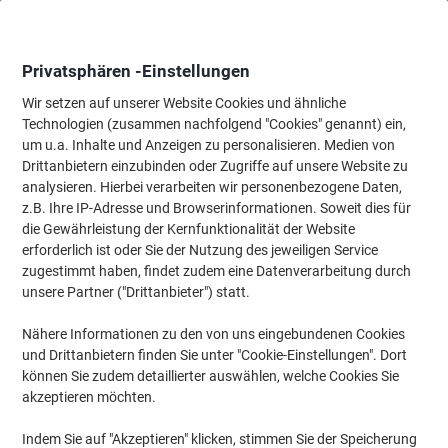
Skip
Skip
to
to
Content
Navigation
Privatsphären -Einstellungen
Wir setzen auf unserer Website Cookies und ähnliche
Technologien (zusammen nachfolgend "Cookies" genannt) ein,
Startseite
um u.a. Inhalte und Anzeigen zu personalisieren. Medien von
Bürotechnik & Technologie
Computertechnik & Zubehör
Lapt
Drittanbietern einzubinden oder Zugriffe auf unsere Website zu
SOCHA Damen Laptoptasche Croco Jet Black 15.6 " 42 x
analysieren. Hierbei verarbeiten wir personenbezogene Daten,
13 x 31,5 cm Schwarz
z.B. Ihre IP-Adresse und Browserinformationen. Soweit dies für
die Gewährleistung der Kernfunktionalität der Website
erforderlich ist oder Sie der Nutzung des jeweiligen Service
Marke:
SOCHA
Artikelnr.:
1036713
zugestimmt haben, findet zudem eine Datenverarbeitung durch
unsere Partner ("Drittanbieter") statt.
Nähere Informationen zu den von uns eingebundenen Cookies
und Drittanbietern finden Sie unter "Cookie-Einstellungen". Dort
können Sie zudem detaillierter auswählen, welche Cookies Sie
akzeptieren möchten.
Indem Sie auf "Akzeptieren" klicken, stimmen Sie der Speicherung