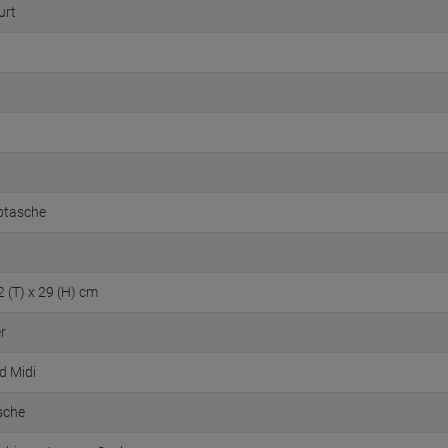
urt
ptasche
2 (T) x 29 (H) cm
r
d Midi
sche