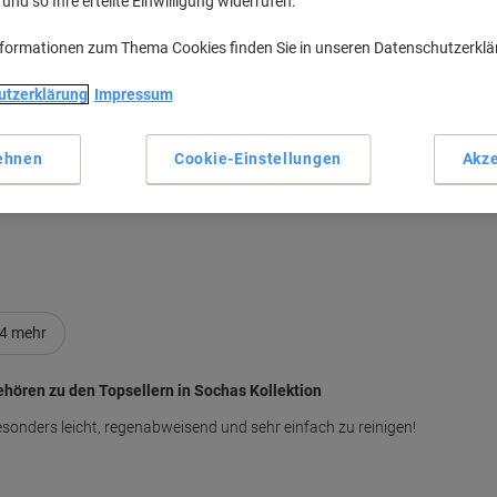
nd so Ihre erteilte Einwilligung widerrufen.
nformationen zum Thema Cookies finden Sie in unseren Datenschutzerkl
H
utzerklärung
Impressum
ehnen
Cookie-Einstellungen
Akze
M
4
mehr
ehören zu den Topsellern in Sochas Kollektion
sonders leicht, regenabweisend und sehr einfach zu reinigen!