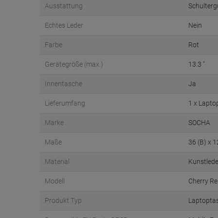
Ausstattung
Schulterg
Echtes Leder
Nein
Farbe
Rot
Gerätegröße (max.)
13.3 "
Innentasche
Ja
Lieferumfang
1 x Lapto
Marke
SOCHA
Maße
36 (B) x 1
Material
Kunstlede
Modell
Cherry Re
Produkt Typ
Laptopta