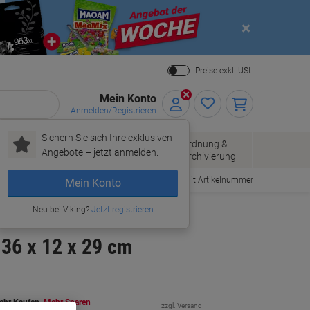
Close
Preise exkl. USt.
Mein Konto
Anmelden/Registrieren
Sichern Sie sich Ihre exklusiven
Papier, Versand
Ordnung &
Bürobedarf
Angebote – jetzt anmelden.
& Pakete
Archivierung
Bestellen mit Artikelnummer
Mein Konto
Neu bei Viking?
Jetzt registrieren
36 x 12 x 29 cm
ehr Kaufen,
Mehr Sparen
zzgl. Versand