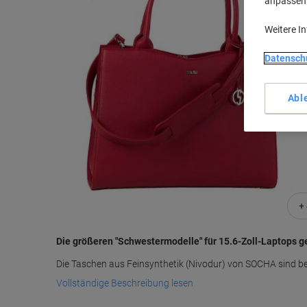
anpassen u
Weitere I
Datensch
Abl
+
Die größeren "Schwestermodelle" für 15.6-Zoll-Laptops g
Die Taschen aus Feinsynthetik (Nivodur) von SOCHA sind be
Vollständige Beschreibung lesen