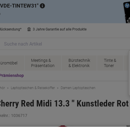
VDE-TINTEW31
)
 Rücksendung*
3 Jahre Garantie auf alle Produkte
Meetings &
Bürotechnik
Tinte &
üromöbel
Präsentation
& Elektronik
Toner
Prämienshop
hör
Laptoptaschen & Reisekoffer
Damen Laptoptaschen
rry Red Midi 13.3 " Kunstleder Rot 
kelnr.:
1036717
M