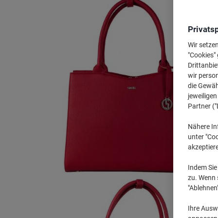
Privats
Wir setze
"Cookies" 
Drittanbie
wir perso
die Gewähr
jeweilige
Partner ("
Nähere In
unter "Coo
akzeptier
Indem Sie 
zu. Wenn s
"Ablehnen
Ihre Auswa