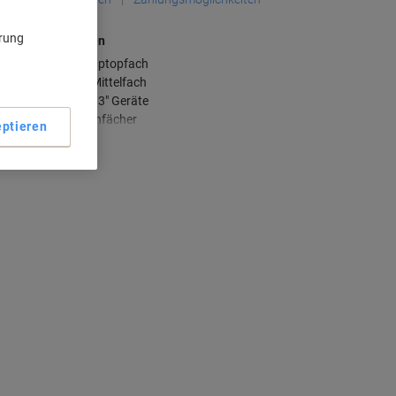
ärung
aupteigenschaften
Gepolstertes Laptopfach
Abnehmbares Mittelfach
Passend für 13.3" Geräte
Zahlreiche Innenfächer
ptieren
ehr anzeigen