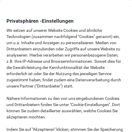
Skip
Skip
to
to
Content
Navigation
Privatsphären -Einstellungen
Wir setzen auf unserer Website Cookies und ähnliche
Technologien (zusammen nachfolgend "Cookies" genannt) ein,
um u.a. Inhalte und Anzeigen zu personalisieren. Medien von
SEPA Direct Debit with Viking
Drittanbietern einzubinden oder Zugriffe auf unsere Website zu
analysieren. Hierbei verarbeiten wir personenbezogene Daten,
Starting now you can make use of SEPA direct debit with
z.B. Ihre IP-Adresse und Browserinformationen. Soweit dies für
Viking.
die Gewährleistung der Kernfunktionalität der Website
erforderlich ist oder Sie der Nutzung des jeweiligen Service
The process is similar to the previous direct debit system.
zugestimmt haben, findet zudem eine Datenverarbeitung durch
You just need to complete and sign the
SEPA form
and
unsere Partner ("Drittanbieter") statt.
return it to us:
By post:
Nähere Informationen zu den von uns eingebundenen Cookies
und Drittanbietern finden Sie unter "Cookie-Einstellungen". Dort
Viking Office Deutschland GmbH
können Sie zudem detaillierter auswählen, welche Cookies Sie
Linus-Pauling-Str. 2
akzeptieren möchten.
63762 Großostheim
By Fax:
Indem Sie auf "Akzeptieren" klicken, stimmen Sie der Speicherung