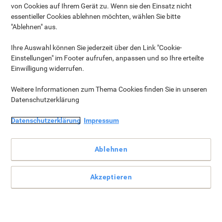
von Cookies auf Ihrem Gerät zu. Wenn sie den Einsatz nicht
06026 / 9734 5666
essentieller Cookies ablehnen möchten, wählen Sie bitte
By e-mail:
"Ablehnen" aus.
rechnung@viking.de
Ihre Auswahl können Sie jederzeit über den Link "Cookie-
Do you have any further questions or need more
Einstellungen" im Footer aufrufen, anpassen und so Ihre erteilte
information about the SEPA direct debit process? Our
Einwilligung widerrufen.
finance team is happy to assist you and can be reached
on 06026 / 9734 5665.
Weitere Informationen zum Thema Cookies finden Sie in unseren
Datenschutzerklärung
Datenschutzerklärung
Impressum
Ablehnen
Akzeptieren
Auszeichnungen & Zertifikate