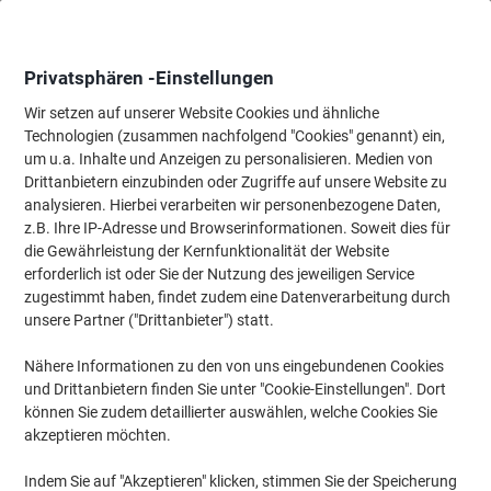
Skip
Skip
to
to
Content
Navigation
Privatsphären -Einstellungen
Wir setzen auf unserer Website Cookies und ähnliche
Technologien (zusammen nachfolgend "Cookies" genannt) ein,
Startseite
um u.a. Inhalte und Anzeigen zu personalisieren. Medien von
Bürobedarf
Schreibtisch-Ausstattung
Klebefilme, Klebebänder
Drittanbietern einzubinden oder Zugriffe auf unsere Website zu
Scotch Klebebandabroller-Set Scotch Magic C60
analysieren. Hierbei verarbeiten wir personenbezogene Daten,
Schwarz, Silber 19 mm (B) x 33 m (L)
z.B. Ihre IP-Adresse und Browserinformationen. Soweit dies für
die Gewährleistung der Kernfunktionalität der Website
erforderlich ist oder Sie der Nutzung des jeweiligen Service
Marke:
Scotch
Artikelnr.:
C60-SR
zugestimmt haben, findet zudem eine Datenverarbeitung durch
unsere Partner ("Drittanbieter") statt.
Nähere Informationen zu den von uns eingebundenen Cookies
und Drittanbietern finden Sie unter "Cookie-Einstellungen". Dort
können Sie zudem detaillierter auswählen, welche Cookies Sie
akzeptieren möchten.
Indem Sie auf "Akzeptieren" klicken, stimmen Sie der Speicherung