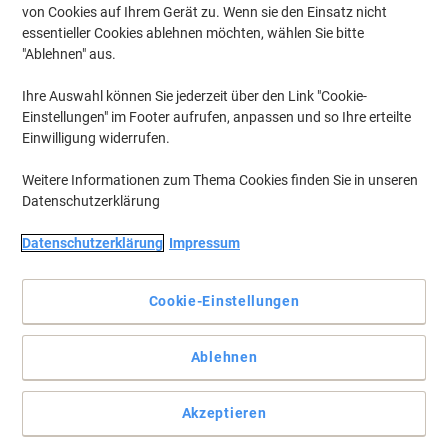
von Cookies auf Ihrem Gerät zu. Wenn sie den Einsatz nicht
essentieller Cookies ablehnen möchten, wählen Sie bitte
"Ablehnen" aus.
Ihre Auswahl können Sie jederzeit über den Link "Cookie-
Einstellungen" im Footer aufrufen, anpassen und so Ihre erteilte
Einwilligung widerrufen.
Weitere Informationen zum Thema Cookies finden Sie in unseren
Datenschutzerklärung
Datenschutzerklärung
Impressum
Cookie-Einstellungen
Beschwerter Klebebandabroller für einfaches, einhändiges
Ablehnen
Abrollen und Abreißen des Klebebandes.
Scotch Magic Klebeband ist unsichtbar auf weißem Papier,
Akzeptieren
schattenfrei kopierbar und beschriftbar. Es eignet sich zudem
hervorragend zum Reparieren von Dokumenten.