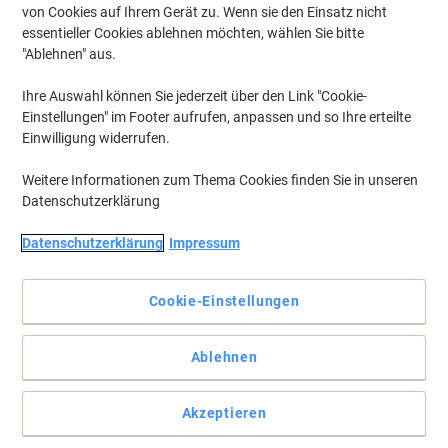
von Cookies auf Ihrem Gerät zu. Wenn sie den Einsatz nicht
essentieller Cookies ablehnen möchten, wählen Sie bitte
"Ablehnen" aus.
Ihre Auswahl können Sie jederzeit über den Link "Cookie-
Einstellungen" im Footer aufrufen, anpassen und so Ihre erteilte
Einwilligung widerrufen.
Weitere Informationen zum Thema Cookies finden Sie in unseren
Datenschutzerklärung
Datenschutzerklärung
Impressum
Unaufdringliche Optik für Ihre Räumlichkeiten
Cookie-Einstellungen
Huch, das war ja die Abstellkammer... Das Betreten eines falschen
Raums kann Ihnen mit dieser elegant-schlichten Piktogrammen so
schnell nicht mehr passieren.
Ablehnen
Vollständige Beschreibung lesen
Akzeptieren
Mehr Kaufen,
Mehr Sparen
zzgl. Versand
6,59 €
pro Stück
Ab 3 Stück