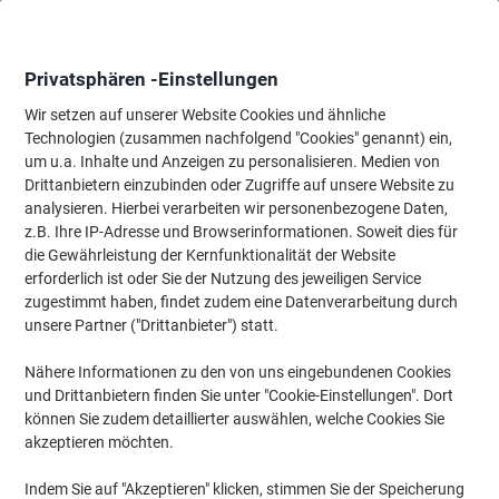
Skip
Skip
to
to
Content
Navigation
Privatsphären -Einstellungen
Wir setzen auf unserer Website Cookies und ähnliche
Technologien (zusammen nachfolgend "Cookies" genannt) ein,
Startseite
um u.a. Inhalte und Anzeigen zu personalisieren. Medien von
Wartung & Sicherheit
Schutz & Sicherheit
Hinweis- & Warnpr
Drittanbietern einzubinden oder Zugriffe auf unsere Website zu
DURABLE Picto Büroschild WC Klebepad Edelstahl 8,3 x
analysieren. Hierbei verarbeiten wir personenbezogene Daten,
8,3 cm 4907
z.B. Ihre IP-Adresse und Browserinformationen. Soweit dies für
die Gewährleistung der Kernfunktionalität der Website
erforderlich ist oder Sie der Nutzung des jeweiligen Service
Marke:
DURABLE
Artikelnr.:
490723
zugestimmt haben, findet zudem eine Datenverarbeitung durch
unsere Partner ("Drittanbieter") statt.
Nähere Informationen zu den von uns eingebundenen Cookies
und Drittanbietern finden Sie unter "Cookie-Einstellungen". Dort
können Sie zudem detaillierter auswählen, welche Cookies Sie
akzeptieren möchten.
Indem Sie auf "Akzeptieren" klicken, stimmen Sie der Speicherung