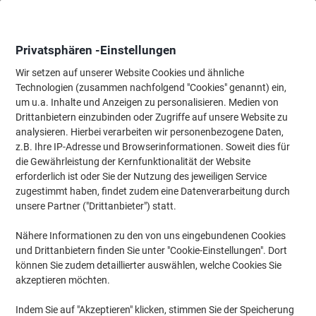
Skip
Skip
to
to
Content
Navigation
Privatsphären -Einstellungen
Wir setzen auf unserer Website Cookies und ähnliche
Technologien (zusammen nachfolgend "Cookies" genannt) ein,
Startseite
um u.a. Inhalte und Anzeigen zu personalisieren. Medien von
Bürobedarf
Schreiben & Zeichnen
Stifte, Minen & Korrektur
Drittanbietern einzubinden oder Zugriffe auf unsere Website zu
Schneider Slider Xite Kugelschreiber Schwarz Extra
analysieren. Hierbei verarbeiten wir personenbezogene Daten,
Breit 0.7 mm
z.B. Ihre IP-Adresse und Browserinformationen. Soweit dies für
die Gewährleistung der Kernfunktionalität der Website
erforderlich ist oder Sie der Nutzung des jeweiligen Service
Marke:
Schneider
Artikelnr.:
2418563
zugestimmt haben, findet zudem eine Datenverarbeitung durch
unsere Partner ("Drittanbieter") statt.
Nähere Informationen zu den von uns eingebundenen Cookies
Nachhaltig
und Drittanbietern finden Sie unter "Cookie-Einstellungen". Dort
können Sie zudem detaillierter auswählen, welche Cookies Sie
akzeptieren möchten.
Indem Sie auf "Akzeptieren" klicken, stimmen Sie der Speicherung