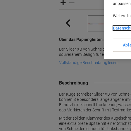
anpassen u
Weitere I
Datensch
Über das Papier gleiten statt rollen m
Abl
Der Slider XB von Schneider ist ein inno
souveränem Design für ein leichtgleiten
Vollständige Beschreibung lesen
Beschreibung
Der Kugelschreiber Slider XB von Schnei
können Sie besonders lange angenehm dam
Er nutzt eine schnell trocknende, wasser
das Markieren der Schrift mit Textmarke
Mit der soliden Klammer des Kugelschreib
eine extra breite Spitze mit einer Stric
von Schneider ist auch für Linkshänder 