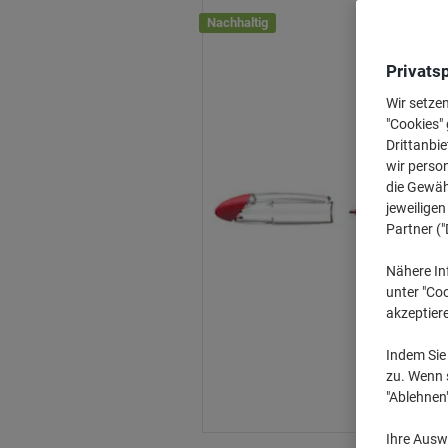
Nachhaltig
Privats
Wir setze
"Cookies" 
Drittanbie
wir perso
die Gewähr
jeweilige
Partner ("
Nähere In
unter "Coo
akzeptier
Indem Sie 
zu. Wenn s
"Ablehnen
Ihre Auswa