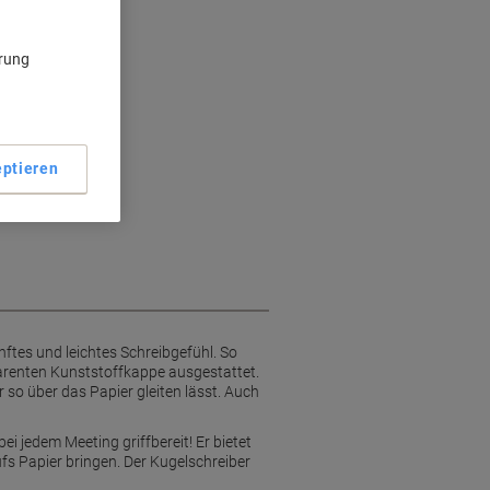
nftes Schreiben
ste Gel-Tinte
ärung
m Strichstärke
ptieren
nftes und leichtes Schreibgefühl. So
parenten Kunststoffkappe ausgestattet.
r so über das Papier gleiten lässt. Auch
i jedem Meeting griffbereit! Er bietet
ufs Papier bringen. Der Kugelschreiber