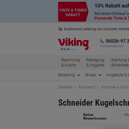
Skip
Skip
10% Rabatt auf
to
to
Content
Navigation
Bei einem Einkauf a
Passende Tinte & T
Kostenlose Lieferung am nächsten Werkt
3 Jahre Garantie auf alle Produkte
06026-97 
Kundenservice
Bewirtung
Reinigung
Wartung 
& Küche
& Hygiene
Sicherheit
Beratung
Shops
Angebote & 
Startseite
Bürobedarf
Schreiben & Zeic
Schneider Kugelschr
Ma