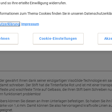
nd so Ihre erteilte Einwilligung widerrufen.
VisoGlide-Technologie für sa
Schnell trocknende, wasserfe
nformationen zum Thema Cookies finden Sie in unseren Datenschutzerkl
Extra breite Spitze mit 1,4 m
Für Linkshänder geeignet
utzerklärung
Impressum
Mehr anzeigen
it ViscoGlide-Technologie
ehnen
Cookie-Einstellungen
Akze
vativer Kugelschreiber mit
des Schreibgefühl.
der gewährt Ihnen dank seiner einzigartigen VisoGlide-Technologie ein sa
it schreiben. Der Stift hat die Tintenfarbe Rot und ist mit einer trans
feste und wischfeste Tinte auf Gelbasis, die Ihren Stift beim Schreiben nu
rn funktioniert problemlos!
ers können Sie diesen an Ihren Unterlagen befestigen. So haben Sie ihn be
hstärke von 1,4 mm. Damit können Sie also hervorragend kraftvolle Linien a
geeignet.