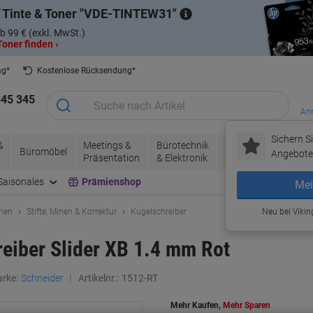
 Tinte & Toner
VDE-TINTEW31
b 99 € (exkl. MwSt.)
oner finden ›
ag*
Kostenlose Rücksendung*
345 345
Anm
Sichern Si
&
Meetings &
Bürotechnik
Tinte &
Papier, V
Büromöbel
Angebote 
Präsentation
& Elektronik
Toner
& Pakete
Saisonales
Prämienshop
Mei
hnen
Stifte, Minen & Korrektur
Kugelschreiber
Neu bei Vikin
eiber Slider XB 1.4 mm Rot
rke:
Schneider
Artikelnr.:
1512-RT
Mehr Kaufen,
Mehr Sparen