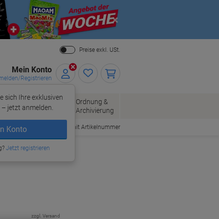
Close
Preise exkl. USt.
Mein Konto
elden/Registrieren
e sich Ihre exklusiven
ersand
Ordnung &
Bürobedarf
– jetzt anmelden.
Archivierung
Bestellen mit Artikelnummer
n Konto
g?
Jetzt registrieren
zzgl. Versand