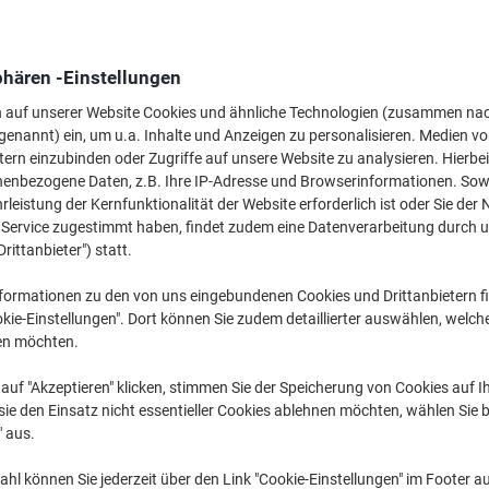
1,49 €
pro Stück
Ab 20 Stück
1,77 € inkl. USt
phären -Einstellungen
Menge
exkl. USt
n auf unserer Website Cookies und ähnliche Technologien (zusammen na
genannt) ein, um u.a. Inhalte und Anzeigen zu personalisieren. Medien v
Stück
1-9
1,69 €
tern einzubinden oder Zugriffe auf unsere Website zu analysieren. Hierbei
nenbezogene Daten, z.B. Ihre IP-Adresse und Browserinformationen. Sowe
Stück
10-19
1,59 €
-5%
leistung der Kernfunktionalität der Website erforderlich ist oder Sie der
Stück
20+
1,49 €
-11%
n Service zugestimmt haben, findet zudem eine Datenverarbeitung durch 
Drittanbieter") statt.
Aktuell verfügbar
Vor 17:00 Uhr be
formationen zu den von uns eingebundenen Cookies und Drittanbietern fi
kie-Einstellungen". Dort können Sie zudem detaillierter auswählen, welch
Menge
en möchten.
Zu einer Liste
auf "Akzeptieren" klicken, stimmen Sie der Speicherung von Cookies auf 
ie den Einsatz nicht essentieller Cookies ablehnen möchten, wählen Sie b
Lieferinformationen
Zahlu
" aus.
Haupteigenschaften
hl können Sie jederzeit über den Link "Cookie-Einstellungen" im Footer au