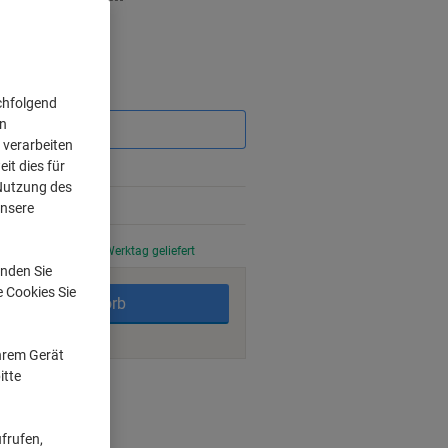
Sie
chfolgend
sparen
on
 verarbeiten
it dies für
 Nutzung des
unsere
stellt, am nächsten Werktag geliefert
nden Sie
e Cookies Sie
In den Warenkorb
Ihrem Gerät
itte
ngsmöglichkeiten
frufen,