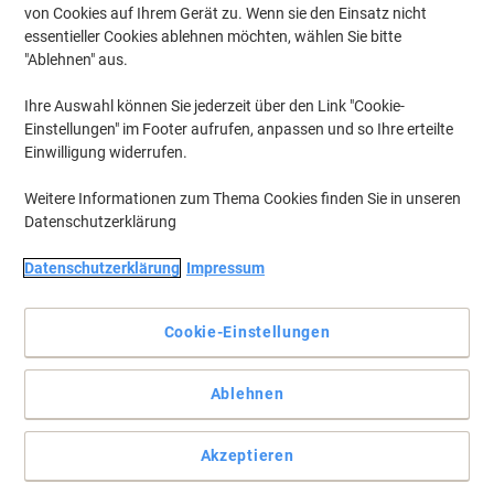
von Cookies auf Ihrem Gerät zu. Wenn sie den Einsatz nicht
essentieller Cookies ablehnen möchten, wählen Sie bitte
"Ablehnen" aus.
Ihre Auswahl können Sie jederzeit über den Link "Cookie-
Einstellungen" im Footer aufrufen, anpassen und so Ihre erteilte
Einwilligung widerrufen.
Weitere Informationen zum Thema Cookies finden Sie in unseren
Datenschutzerklärung
Datenschutzerklärung
Impressum
Vollständige Beschreibung lesen
Mehr Kaufen,
Mehr Sparen
Cookie-Einstellungen
zzgl. Versand
19,99 €
pro Stück
Ab 3 Stück
23,79 € inkl. USt
Ablehnen
Si
Menge
exkl. USt
sp
Akzeptieren
Stück
1
22,99 €