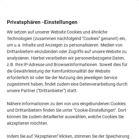
Skip
Skip
to
to
Content
Navigation
Privatsphären -Einstellungen
Wir setzen auf unserer Website Cookies und ähnliche
Technologien (zusammen nachfolgend "Cookies" genannt) ein,
Startseite
um u.a. Inhalte und Anzeigen zu personalisieren. Medien von
Wartung & Sicherheit
Maschinen & Werkzeug
Elektrowerkzeu
Drittanbietern einzubinden oder Zugriffe auf unsere Website zu
scheppach IXES Akku 20 V SBP2.0
analysieren. Hierbei verarbeiten wir personenbezogene Daten,
z.B. Ihre IP-Adresse und Browserinformationen. Soweit dies für
die Gewährleistung der Kernfunktionalität der Website
Marke:
scheppach
Artikelnr.:
1287185
erforderlich ist oder Sie der Nutzung des jeweiligen Service
zugestimmt haben, findet zudem eine Datenverarbeitung durch
unsere Partner ("Drittanbieter") statt.
Neu
Nähere Informationen zu den von uns eingebundenen Cookies
und Drittanbietern finden Sie unter "Cookie-Einstellungen". Dort
können Sie zudem detaillierter auswählen, welche Cookies Sie
akzeptieren möchten.
Indem Sie auf "Akzeptieren" klicken, stimmen Sie der Speicherung