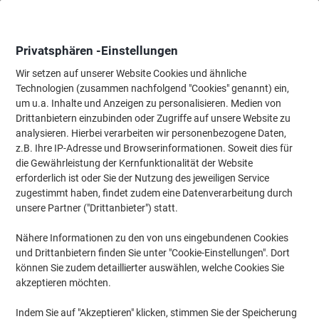
Skip
Skip
to
to
Content
Navigation
Privatsphären -Einstellungen
Wir setzen auf unserer Website Cookies und ähnliche
Technologien (zusammen nachfolgend "Cookies" genannt) ein,
Startseite
um u.a. Inhalte und Anzeigen zu personalisieren. Medien von
Bürotechnik & Technologie
Computertechnik & Zubehör
Spei
Drittanbietern einzubinden oder Zugriffe auf unsere Website zu
Samsung Type-C USB-Stick 256 GB
analysieren. Hierbei verarbeiten wir personenbezogene Daten,
z.B. Ihre IP-Adresse und Browserinformationen. Soweit dies für
die Gewährleistung der Kernfunktionalität der Website
Marke:
Samsung
Artikelnr.:
1283578
erforderlich ist oder Sie der Nutzung des jeweiligen Service
zugestimmt haben, findet zudem eine Datenverarbeitung durch
unsere Partner ("Drittanbieter") statt.
Nähere Informationen zu den von uns eingebundenen Cookies
und Drittanbietern finden Sie unter "Cookie-Einstellungen". Dort
können Sie zudem detaillierter auswählen, welche Cookies Sie
akzeptieren möchten.
Indem Sie auf "Akzeptieren" klicken, stimmen Sie der Speicherung