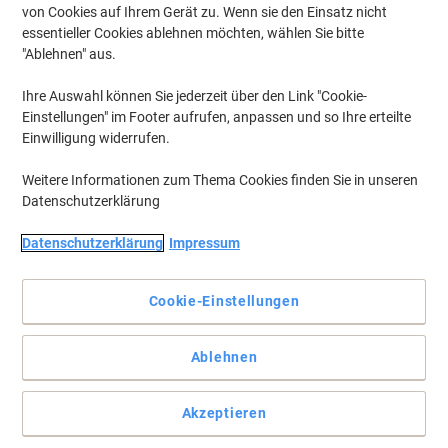
von Cookies auf Ihrem Gerät zu. Wenn sie den Einsatz nicht
essentieller Cookies ablehnen möchten, wählen Sie bitte
"Ablehnen" aus.
Ihre Auswahl können Sie jederzeit über den Link "Cookie-
Einstellungen" im Footer aufrufen, anpassen und so Ihre erteilte
Einwilligung widerrufen.
Weitere Informationen zum Thema Cookies finden Sie in unseren
Datenschutzerklärung
Datenschutzerklärung
Impressum
Cookie-Einstellungen
Der Samsung USB-Stick bietet schnellen Speicherplatz von 256
GB
Ablehnen
Der Typ-C-USB-Stick Samsung Typ-C mit 256 GB bietet schnellen,
zuverlässigen Speicher für unterwegs und einfache
Akzeptieren
Plug‑and‑Play‑Nutzung.
Vollständige Beschreibung lesen