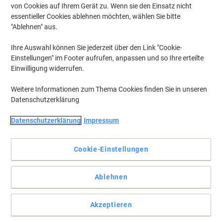
von Cookies auf Ihrem Gerät zu. Wenn sie den Einsatz nicht
essentieller Cookies ablehnen möchten, wählen Sie bitte
"Ablehnen" aus.
Ihre Auswahl können Sie jederzeit über den Link "Cookie-
Einstellungen" im Footer aufrufen, anpassen und so Ihre erteilte
Einwilligung widerrufen.
Weitere Informationen zum Thema Cookies finden Sie in unseren
Datenschutzerklärung
Datenschutzerklärung
Impressum
Die problemlose Wahl für Ihren Samsung Drucker.
Die Samsung CLT-M808S Magenta Tonerkartusche bietet
Cookie-Einstellungen
gleichbleibende Druckqualität von der ersten bis zur letzten Seite.
Bestellen Sie die Samsung Original CLT-M808S Tonerkartusche bei
Viking.
Ablehnen
Vollständige Beschreibung lesen
Mehr Kaufen,
Mehr Sparen
Akzeptieren
zzgl. Versand
207,99 €
pro Stück
Ab 3 Stück