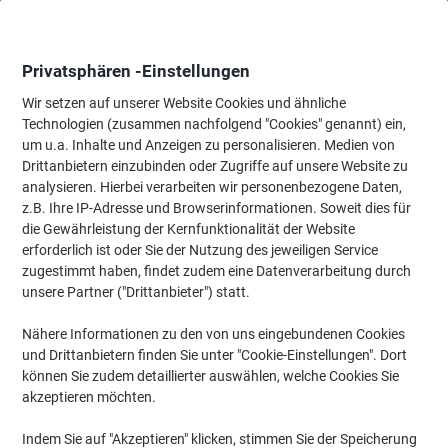
Skip
Skip
to
to
Content
Navigation
Privatsphären -Einstellungen
Wir setzen auf unserer Website Cookies und ähnliche
Technologien (zusammen nachfolgend "Cookies" genannt) ein,
Startseite
um u.a. Inhalte und Anzeigen zu personalisieren. Medien von
Tinte & Toner
Tintenpatronen, Druckerpatronen, Druckerfarbbänd
Drittanbietern einzubinden oder Zugriffe auf unsere Website zu
Samsung CLT-M808S Original Tonerkartusche Magenta
analysieren. Hierbei verarbeiten wir personenbezogene Daten,
z.B. Ihre IP-Adresse und Browserinformationen. Soweit dies für
die Gewährleistung der Kernfunktionalität der Website
Marke:
Samsung
Artikelnr.:
7001280
erforderlich ist oder Sie der Nutzung des jeweiligen Service
zugestimmt haben, findet zudem eine Datenverarbeitung durch
unsere Partner ("Drittanbieter") statt.
Nähere Informationen zu den von uns eingebundenen Cookies
und Drittanbietern finden Sie unter "Cookie-Einstellungen". Dort
können Sie zudem detaillierter auswählen, welche Cookies Sie
akzeptieren möchten.
Indem Sie auf "Akzeptieren" klicken, stimmen Sie der Speicherung