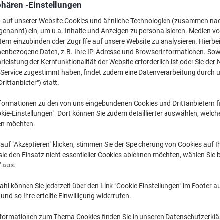
10,49 €
pro Pack
phären -Einstellungen
n auf unserer Website Cookies und ähnliche Technologien (zusammen na
12,48 € inkl. USt
genannt) ein, um u.a. Inhalte und Anzeigen zu personalisieren. Medien v
Aktuell verfügbar
Lieferung 3-7 We
tern einzubinden oder Zugriffe auf unsere Website zu analysieren. Hierbei
nenbezogene Daten, z.B. Ihre IP-Adresse und Browserinformationen. Sowe
Versand durch Lieferanten
leistung der Kernfunktionalität der Website erforderlich ist oder Sie der
n Service zugestimmt haben, findet zudem eine Datenverarbeitung durch 
Menge
Drittanbieter") statt.
Zu einer Liste
formationen zu den von uns eingebundenen Cookies und Drittanbietern fi
kie-Einstellungen". Dort können Sie zudem detaillierter auswählen, welch
en möchten.
Lieferinformationen
Zahlu
auf "Akzeptieren" klicken, stimmen Sie der Speicherung von Cookies auf 
ie den Einsatz nicht essentieller Cookies ablehnen möchten, wählen Sie b
" aus.
hl können Sie jederzeit über den Link "Cookie-Einstellungen" im Footer au
nd so Ihre erteilte Einwilligung widerrufen.
nformationen zum Thema Cookies finden Sie in unseren Datenschutzerkl