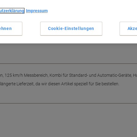
utzerklärung
Impressum
n, 125 km/h Messbereich, Kombi
ehnen
Cookie-Einstellungen
Akze
aug-Nr. 125 100
, 125 km/h Messbereich, Kombi für Standard- und Automatic-Geräte, Ha
ängerte Lieferzeit, da wir diesen Artikel speziell für Sie bestellen.