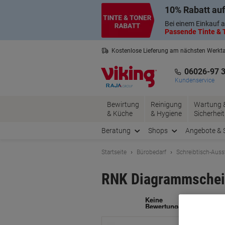
Skip
Skip
10% Rabatt auf
to
to
Content
Navigation
Bei einem Einkauf a
Passende Tinte & T
Kostenlose Lieferung am nächsten Werkt
3 Jahre Garantie auf alle Produkte
06026-97 
Kundenservice
Bewirtung
Reinigung
Wartung 
& Küche
& Hygiene
Sicherheit
Beratung
Shops
Angebote & 
Startseite
Bürobedarf
Schreibtisch-Auss
RNK Diagrammscheib
Ma