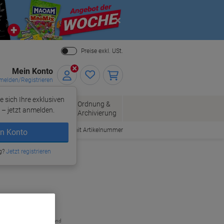
Close
Preise exkl. USt.
Mein Konto
elden/Registrieren
e sich Ihre exklusiven
ersand
Ordnung &
Bürobedarf
– jetzt anmelden.
Archivierung
Bestellen mit Artikelnummer
n Konto
g?
Jetzt registrieren
zzgl. Versand