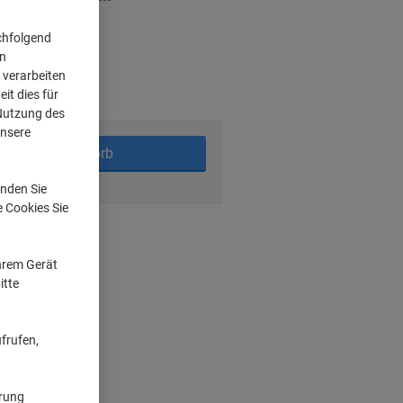
chfolgend
on
rktage
 verarbeiten
it dies für
 Nutzung des
unsere
In den Warenkorb
nden Sie
e Cookies Sie
ngsmöglichkeiten
Ihrem Gerät
itte
frufen,
ärung