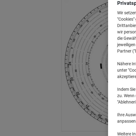
Privats
Wir setze
"Cookies" 
Drittanbie
wir perso
die Gewähr
jeweilige
Partner ("
Nähere In
unter "Coo
akzeptier
Indem Sie 
zu. Wenn s
"Ablehnen
Ihre Auswa
anpassen u
Weitere I