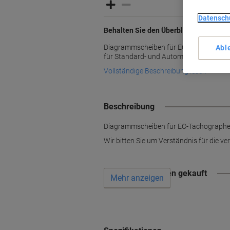
Datensch
Behalten Sie den Überblick
Diagrammscheiben für EC-Tachographe
Abl
für Standard- und Automatic-Geräte, H
Vollständige Beschreibung lesen
Beschreibung
Diagrammscheiben für EC-Tachographen
Wir bitten Sie um Verständnis für die verl
Wird oft zusammen gekauft
Mehr anzeigen