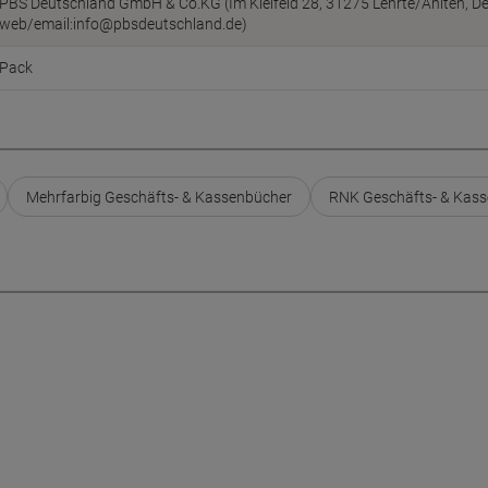
PBS Deutschland GmbH & Co.KG (Im Kleifeld 28, 31275 Lehrte/Ahlten, D
web/email:info@pbsdeutschland.de)
Pack
Mehrfarbig Geschäfts- & Kassenbücher
RNK Geschäfts- & Kas